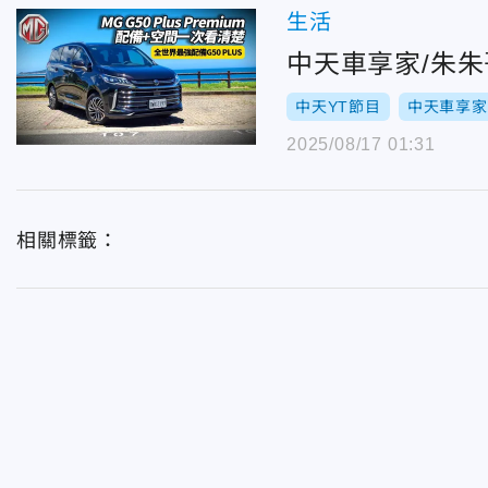
生活
中天車享家/朱朱哥
中天YT節目
中天車享家
2025/08/17 01:31
相關標籤：