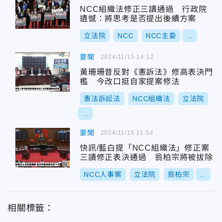
NCC組織法修正三讀通過 行政院
遺憾：將思考是否提出後續方案
立法院
NCC
NCC主委
...
要聞
2024/11/15 14:12
黃珊珊昔反對《憲訴法》修高表決門
檻 今改口挺自家提案修法
憲法訴訟法
NCC組織法
立法院
...
要聞
2024/11/15 11:54
快訊/藍白提「NCC組織法」修正案
三讀修正表決通過 翁柏宗將被拔除
NCC人事案
立法院
翁柏宗
...
相關標籤：