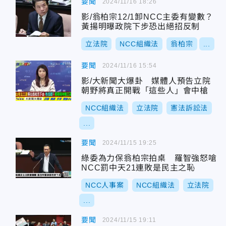
要聞
2024/11/16 18:26
影/翁柏宗12/1卸NCC主委有變數？
黃揚明曝政院下步恐出絕招反制
立法院
NCC組織法
翁柏宗
...
要聞
2024/11/16 15:54
影/大新聞大爆卦 媒體人預告立院
朝野將真正開戰「這些人」會中槍
NCC組織法
立法院
憲法訴訟法
...
要聞
2024/11/15 19:25
綠委為力保翁柏宗拍桌 羅智強怒嗆
NCC罰中天21連敗是民主之恥
NCC人事案
NCC組織法
立法院
...
要聞
2024/11/15 19:11