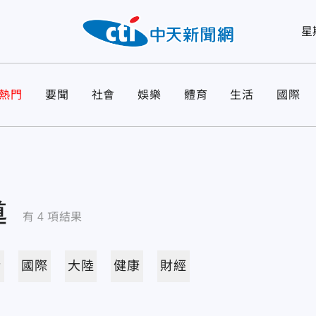
星
熱門
要聞
社會
娛樂
體育
生活
國際
導
有
4
項結果
活
國際
大陸
健康
財經