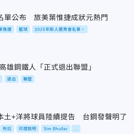
會名單公布 旅美葉惟捷成狀元熱門
葉惟捷
籃球
2025年新人選秀會名單，
！高雄鋼鐵人「正式退出聯盟」
退出
聯盟
本土+洋將球員陸續提告 台鋼發聲明了
布拉
印度姚明
Sim Bhullar
...