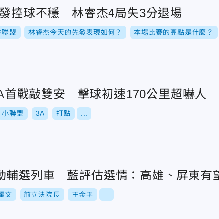
先發控球不穩 林睿杰4局失3分退場
秀聯盟
林睿杰今天的先發表現如何？
本場比賽的亮點是什麼？
回3A首戰敲雙安 擊球初速170公里超嚇人
小聯盟
3A
打點
...
動輔選列車 藍評估選情：高雄、屏東有
麗文
前立法院長
王金平
...