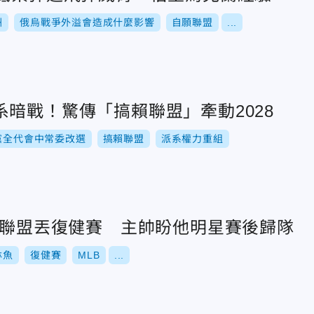
洲
俄烏戰爭外溢會造成什麼影響
自願聯盟
...
暗戰！驚傳「搞賴聯盟」牽動2028
黨全代會中常委改選
搞賴聯盟
派系權力重組
新人聯盟丟復健賽 主帥盼他明星賽後歸隊
林魚
復健賽
MLB
...