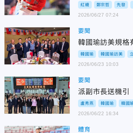
紅襪
鄭宗哲
先發
2026/06/27 07:24
要聞
韓國瑜訪美規格
韓國瑜
韓國瑜訪美
2026/06/23 10:03
要聞
派副市長送機引
盧秀燕
韓國瑜
韓國
2026/06/22 16:34
體育