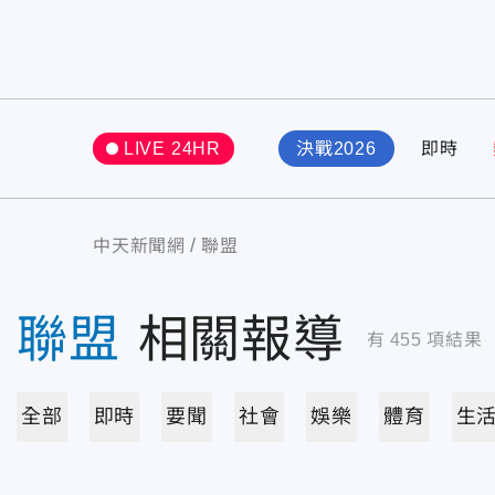
LIVE 24HR
決戰2026
即時
中天新聞網
聯盟
聯盟
相關報導
有
455
項結果
全部
即時
要聞
社會
娛樂
體育
生