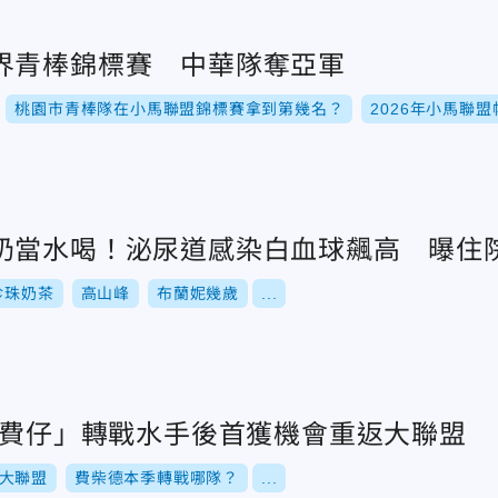
界青棒錦標賽 中華隊奪亞軍
桃園市青棒隊在小馬聯盟錦標賽拿到第幾名？
2026年小馬聯
奶當水喝！泌尿道感染白血球飆高 曝住院
珍珠奶茶
高山峰
布蘭妮幾歲
...
！「費仔」轉戰水手後首獲機會重返大聯盟
大聯盟
費柴德本季轉戰哪隊？
...