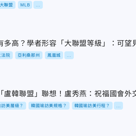
大聯盟
MLB
...
有多高？學者形容「大聯盟等級」：可望
立法院
亞利桑那州
鳳凰城
...
「盧韓聯盟」聯想！盧秀燕：祝福國會外
瑜訪美層級？
韓國瑜訪美規格？
韓國瑜訪美行程？
...