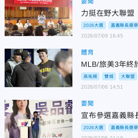
要聞
力挺在野大聯盟
2026大選
嘉義縣長選
2026/07/09 16:45
體育
MLB/旅美3年
高祐錫
雙城
大聯盟
2026/07/06 14:51
要聞
宣布參選嘉義縣
2026大選
嘉義縣長選