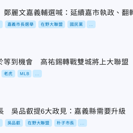
 鄭麗文嘉義輔選喊：延續嘉市執政、翻
舉
嘉義市長選舉
在野大聯盟
國民黨
...
終於等到機會 高祐錫轉戰雙城將上大聯盟
老虎
MLB
...
長 吳品叡提6大政見：嘉義縣需要升級
舉
吳品叡
在野大聯盟
朴子市長
...