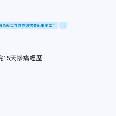
盟帕馬級世界青棒錦標賽冠軍是誰？
...
15天慘痛經歷