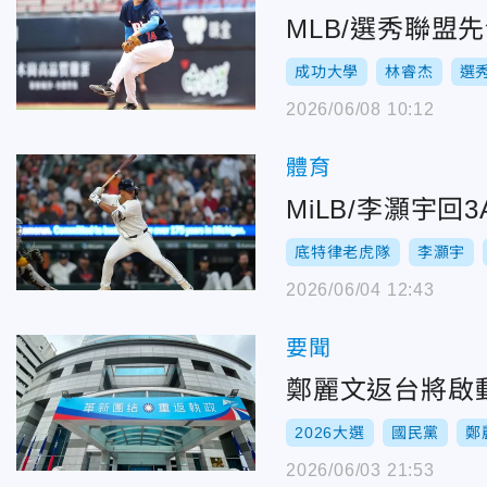
MLB/選秀聯盟
成功大學
林睿杰
選
2026/06/08 10:12
體育
MiLB/李灝宇
底特律老虎隊
李灝宇
2026/06/04 12:43
要聞
鄭麗文返台將啟
2026大選
國民黨
鄭
2026/06/03 21:53