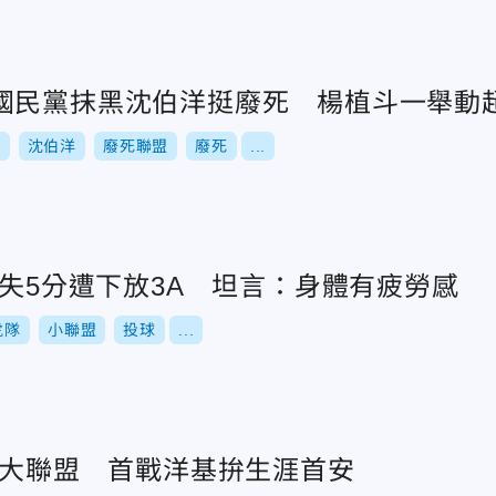
國民黨抹黑沈伯洋挺廢死 楊植斗一舉動
舉
沈伯洋
廢死聯盟
廢死
...
發失5分遭下放3A 坦言：身體有疲勞感
虎隊
小聯盟
投球
...
上大聯盟 首戰洋基拚生涯首安