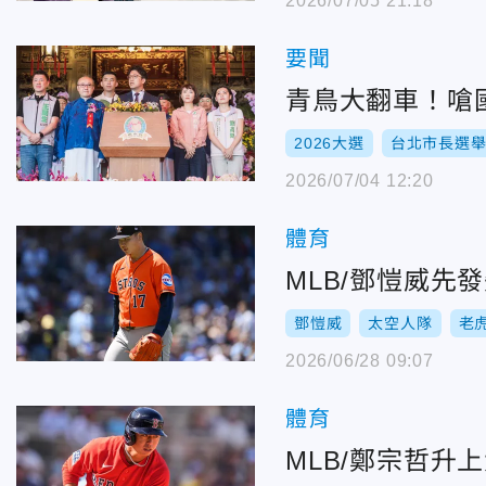
2026/07/05 21:18
要聞
青鳥大翻車！嗆
2026大選
台北市長選
2026/07/04 12:20
體育
MLB/鄧愷威先
鄧愷威
太空人隊
老
2026/06/28 09:07
體育
MLB/鄭宗哲升