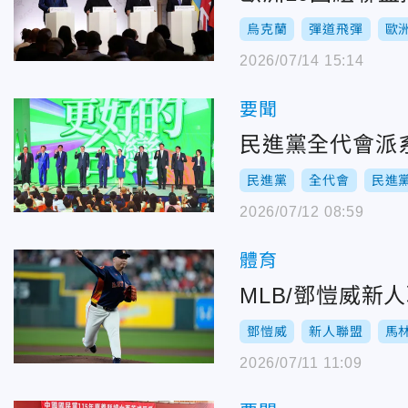
烏克蘭
彈道飛彈
歐
2026/07/14 15:14
要聞
民進黨全代會派系
民進黨
全代會
民進
2026/07/12 08:59
體育
MLB/鄧愷威
鄧愷威
新人聯盟
馬
2026/07/11 11:09