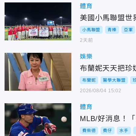
體育
美國小馬聯盟世
小馬聯盟
青棒
亞軍
2天前
娛樂
布蘭妮天天把珍
布蘭妮
醫學大聯盟
2026/08/04 15:02
體育
MLB/好消息
費柴德
費仔
水手