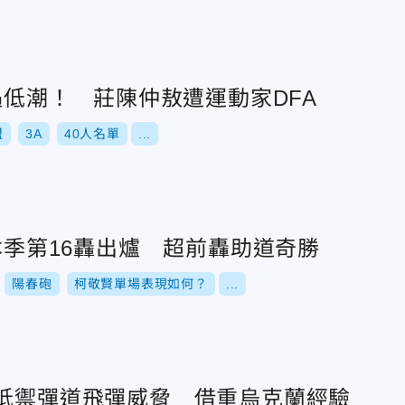
後遇低潮！ 莊陳仲敖遭運動家DFA
盟
3A
40人名單
...
A本季第16轟出爐 超前轟助道奇勝
陽春砲
柯敬賢單場表現如何？
...
盟抵禦彈道飛彈威脅 借重烏克蘭經驗