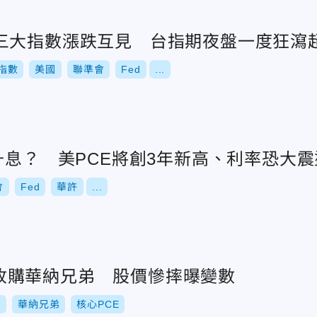
三大指數漲跌互見 台指期夜盤一度狂瀉
指數
美國
聯準會
Fed
...
升息？ 美PCE將創3年新高、利率恐大震
會
Fed
華許
...
lix收購華納兄弟 股價慘摔曝變數
x
華納兄弟
核心PCE