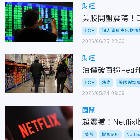
財經
美股開盤震蕩！
PCE
個人消費支出物價
2026/06/25 22:33
財經
油價破百逼Fed
PCE
通膨
美國聯準
2026/05/24 09:39
國際
超震撼！Netf
美股
標普500
Netfli