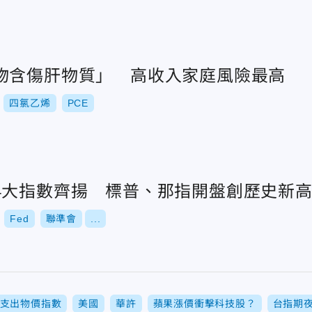
物含傷肝物質」 高收入家庭風險最高
四氯乙烯
PCE
4大指數齊揚 標普、那指開盤創歷史新
Fed
聯準會
...
支出物價指數
美國
華許
蘋果漲價衝擊科技股？
台指期