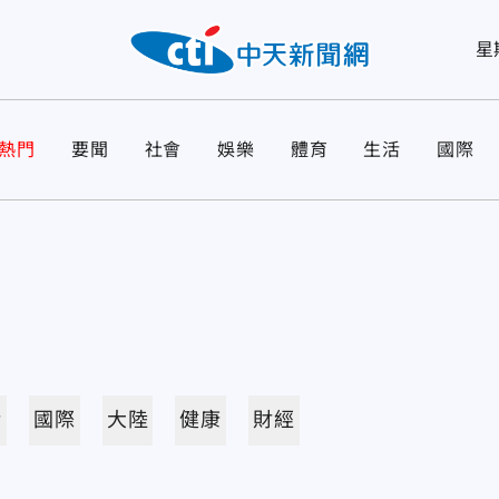
星
熱門
要聞
社會
娛樂
體育
生活
國際
活
國際
大陸
健康
財經