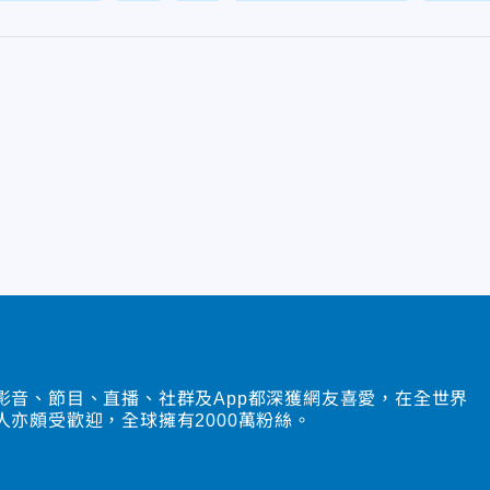
影音、節目、直播、社群及App都深獲網友喜愛，在全世界
人亦頗受歡迎，全球擁有2000萬粉絲。