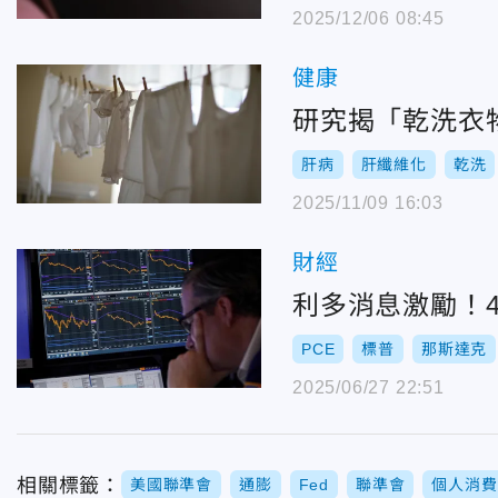
2025/12/06 08:45
健康
研究揭「乾洗衣
肝病
肝纖維化
乾洗
2025/11/09 16:03
財經
利多消息激勵！
PCE
標普
那斯達克
2025/06/27 22:51
相關標籤：
美國聯準會
通膨
Fed
聯準會
個人消費