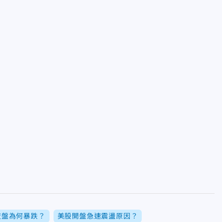
高
夜盤為何暴跌？
美股開盤急速震盪原因？