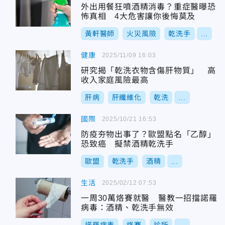
外出用餐狂噴酒精消毒？重症醫曝恐
怖真相 4大危害讓你後悔莫及
黃軒醫師
火災風險
乾洗手
...
健康
2025/11/09 16:03
研究揭「乾洗衣物含傷肝物質」 高
收入家庭風險最高
肝病
肝纖維化
乾洗
...
國際
2025/10/21 16:53
防疫夯物出事了？歐盟點名「乙醇」
恐致癌 擬禁酒精乾洗手
歐盟
乾洗手
酒精
...
生活
2025/02/12 07:53
一周30萬烙賽就醫 醫教一招擋諾羅
病毒：酒精、乾洗手無效