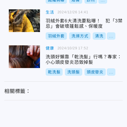
諾羅病毒
烙賽
診所
...
生活
2024/12/26 14:41
羽絨外套6大清洗要點曝！ 犯「3禁
忌」會破壞蓬鬆感、保暖度
羽絨外套
洗滌方式
清洗
...
健康
2024/10/29 17:52
洗頭好懶靠「乾洗髮」行嗎？專家：
小心頭皮發炎恐致掉髮
乾洗髮
洗頭髮
頭皮發炎
...
相關標籤：