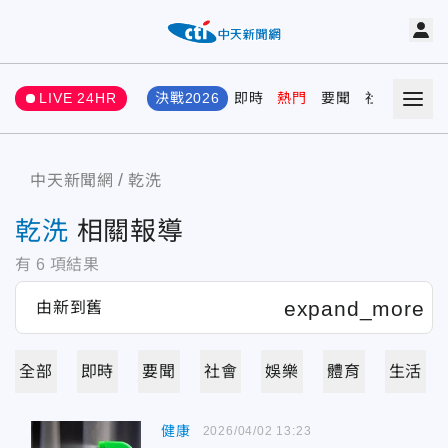
LIVE 24HR
決戰2026
即時
熱門
要聞
社會
娛樂
中天新聞網
乾洗
乾洗
相關報導
有
6
項結果
全部
即時
要聞
社會
娛樂
體育
生活
健康
2026/04/02 13:23