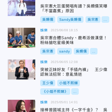
吳宗憲大巨蛋開唱有譜？吳姍儒笑曝
「不當嘉賓」原因
吳姍儒
Sandy吳姍儒
吳宗憲
...
娛樂
2025/06/08 18:15
吳宗憲合體Sandy、鹿希派做漢堡！
粉絲搶吃星級美味
吳宗憲
sandy
吳姍儒
...
娛樂
2025/06/05 12:08
突被正妹好友「手插內褲」 王少偉
認無法招架：意亂情迷
王少偉
小姐不熙娣
《小姐不熙娣》
...
娛樂
2025/05/01 14:01
接棒曾國城主持《一字千金》？ 吳