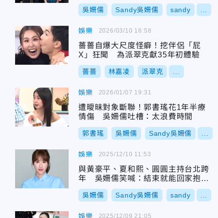
吳姍儒
Sandy吳姍儒
sandy
...
娛樂
2026/03/10 16:58
薔薔自爆大尺度怪癖！挖伴侶「屁
X」狂聞 為派翠克獻35年初體驗
薔薔
林嘉凌
派翠克
...
娛樂
2026/01/07 19:31
遭曖昧對象斷聯！郭書瑤花1年半療
情傷 吳姍儒吐槽：太浪費時間
郭書瑤
吳姍儒
Sandy吳姍儒
...
娛樂
2025/12/10 11:53
與黃豪平、夏和熙、圓圓主持台北跨
年 吳姍儒笑喊：結束就能回家抱小
孩
吳姍儒
Sandy吳姍儒
sandy
...
娛樂
2025/12/09 21:05