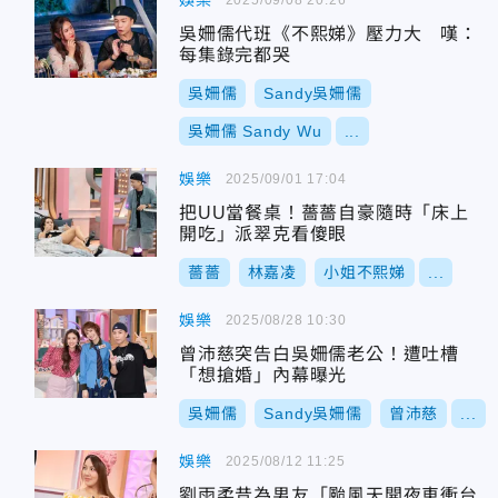
娛樂
吳姍儒代班《不熙娣》壓力大 嘆：
每集錄完都哭
吳姍儒
Sandy吳姍儒
吳姍儒 Sandy Wu
...
娛樂
2025/09/01 17:04
把UU當餐桌！薔薔自豪隨時「床上
開吃」派翠克看傻眼
薔薔
林嘉凌
小姐不熙娣
...
娛樂
2025/08/28 10:30
曾沛慈突告白吳姍儒老公！遭吐槽
「想搶婚」內幕曝光
吳姍儒
Sandy吳姍儒
曾沛慈
...
娛樂
2025/08/12 11:25
劉雨柔昔為男友「颱風天開夜車衝台