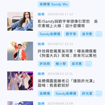
吳姍儒 Sandy Wu
娛樂
2025/07/24 17:12
影/Sandy踩劉宇寧頭像引眾怒 吳
宗憲親上火線：這什麼爛哏
Sandy吳姍儒
劉宇寧
吳宗憲
...
娛樂
2025/07/17 15:12
許效舜昔飆罵吳宗憲！曝吳姍儒看
《狗蛋大兵》笑喊：原來可以罵他
許效舜
楊小黎
吳宗憲
...
娛樂
2025/06/12 12:11
吳姍儒露面撇老公「撞臉許光漢」
甜喊：我喜歡就好
吳姍儒
Sandy吳姍儒
許光漢
...
娛樂
2025/06/09 13:09