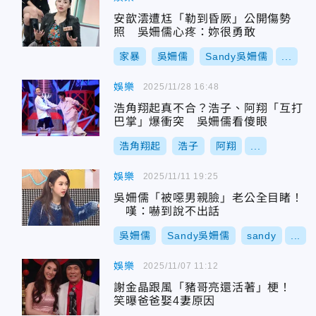
安歆澐遭尪「勒到昏厥」公開傷勢
照 吳姍儒心疼：妳很勇敢
家暴
吳姍儒
Sandy吳姍儒
...
娛樂
2025/11/28 16:48
浩角翔起真不合？浩子、阿翔「互打
巴掌」爆衝突 吳姍儒看傻眼
浩角翔起
浩子
阿翔
...
娛樂
2025/11/11 19:25
吳姍儒「被噁男親臉」老公全目睹！
嘆：嚇到說不出話
吳姍儒
Sandy吳姍儒
sandy
...
娛樂
2025/11/07 11:12
謝金晶跟風「豬哥亮還活著」梗！
笑曝爸爸娶4妻原因