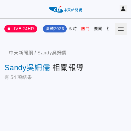
LIVE 24HR
決戰2026
即時
熱門
要聞
社會
娛樂
中天新聞網
Sandy吳姍儒
Sandy吳姍儒
相關報導
有
54
項結果