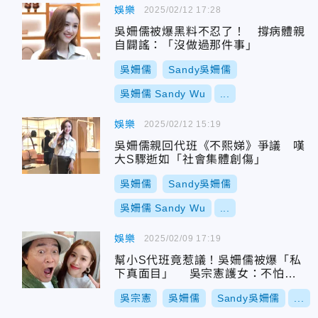
娛樂
2025/02/12 17:28
吳姍儒被爆黑料不忍了！ 撐病體親
自闢謠：「沒做過那件事」
吳姍儒
Sandy吳姍儒
吳姍儒 Sandy Wu
...
娛樂
2025/02/12 15:19
吳姍儒親回代班《不熙娣》爭議 嘆
大S驟逝如「社會集體創傷」
吳姍儒
Sandy吳姍儒
吳姍儒 Sandy Wu
...
娛樂
2025/02/09 17:19
幫小S代班竟惹議！吳姍儒被爆「私
下真面目」 吳宗憲護女：不怕被
討厭
吳宗憲
吳姍儒
Sandy吳姍儒
...