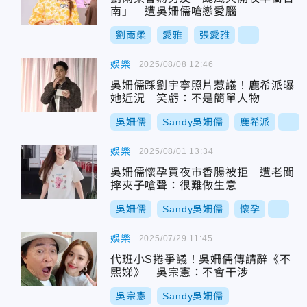
南」 遭吳姍儒嗆戀愛腦
劉雨柔
愛雅
張愛雅
...
娛樂
2025/08/08 12:46
吳姍儒踩劉宇寧照片惹議！鹿希派曝
她近況 笑虧：不是簡單人物
吳姍儒
Sandy吳姍儒
鹿希派
...
娛樂
2025/08/01 13:34
吳姍儒懷孕買夜市香腸被拒 遭老闆
摔夾子嗆聲：很難做生意
吳姍儒
Sandy吳姍儒
懷孕
...
娛樂
2025/07/29 11:45
代班小S捲爭議！吳姍儒傳請辭《不
熙娣》 吳宗憲：不會干涉
吳宗憲
Sandy吳姍儒