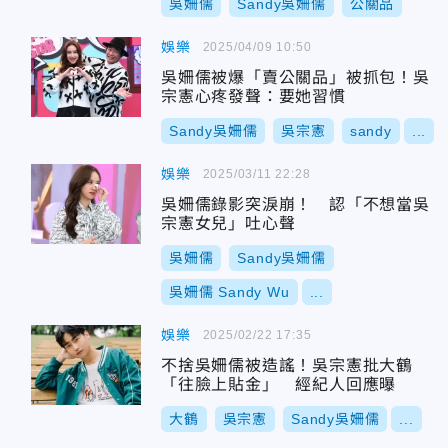
吳姍儒
Sandy吳姍儒
公關品
娛樂
2025/04/09 10:50
吳姍儒被爆「賣公關品」被抓包！吳
宗憲心疼發聲：要她習慣
Sandy吳姍儒
吳宗憲
sandy
...
娛樂
2025/03/11 22:28
吳姍儒錄影突淚崩！ 認「不想當吳
宗憲女兒」吐心聲
吳姍儒
Sandy吳姍儒
吳姍儒 Sandy Wu
...
娛樂
2025/02/22 17:35
不捨吳姍儒被造謠！吳宗憲批大鶴
「往臉上貼金」 經紀人回應曝
大鶴
吳宗憲
Sandy吳姍儒
...