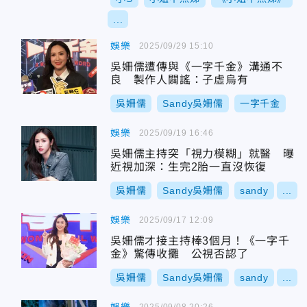
...
娛樂
2025/09/29 15:10
吳姍儒遭傳與《一字千金》溝通不
良 製作人闢謠：子虛烏有
吳姍儒
Sandy吳姍儒
一字千金
娛樂
2025/09/19 16:46
吳姍儒主持突「視力模糊」就醫 曝
近視加深：生完2胎一直沒恢復
吳姍儒
Sandy吳姍儒
sandy
...
娛樂
2025/09/17 12:09
吳姍儒才接主持棒3個月！《一字千
金》驚傳收攤 公視否認了
吳姍儒
Sandy吳姍儒
sandy
...
2025/09/08 20:26