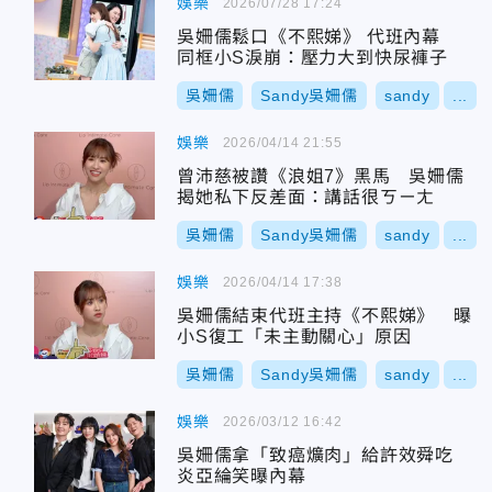
娛樂
2026/07/28 17:24
吳姍儒鬆口《不熙娣》 代班內幕
同框小S淚崩：壓力大到快尿褲子
吳姍儒
Sandy吳姍儒
sandy
...
娛樂
2026/04/14 21:55
曾沛慈被讚《浪姐7》黑馬 吳姍儒
揭她私下反差面：講話很ㄎㄧㄤ
吳姍儒
Sandy吳姍儒
sandy
...
娛樂
2026/04/14 17:38
吳姍儒結束代班主持《不熙娣》 曝
小S復工「未主動關心」原因
吳姍儒
Sandy吳姍儒
sandy
...
娛樂
2026/03/12 16:42
吳姍儒拿「致癌爌肉」給許效舜吃
炎亞綸笑曝內幕