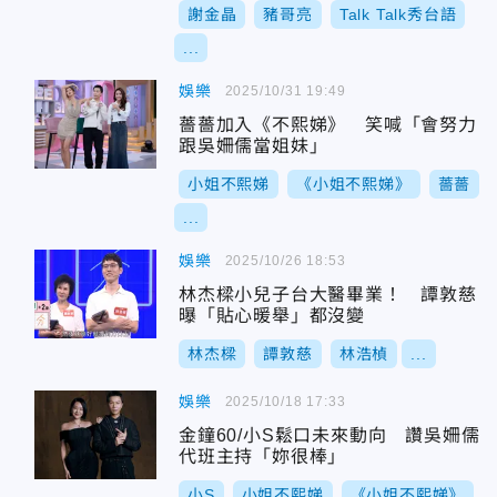
謝金晶
豬哥亮
Talk Talk秀台語
...
娛樂
2025/10/31 19:49
薔薔加入《不熙娣》 笑喊「會努力
跟吳姍儒當姐妹」
小姐不熙娣
《小姐不熙娣》
薔薔
...
娛樂
2025/10/26 18:53
林杰樑小兒子台大醫畢業！ 譚敦慈
曝「貼心暖舉」都沒變
林杰樑
譚敦慈
林浩楨
...
娛樂
2025/10/18 17:33
金鐘60/小S鬆口未來動向 讚吳姍儒
代班主持「妳很棒」
小S
小姐不熙娣
《小姐不熙娣》