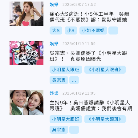
娛樂
2025/02/07 17:52
痛心大S病逝！小S停工半年 吳姍
儒代班《不熙娣》認：默默守護她
大S
小S
小姐不熙娣
...
娛樂
2025/01/19 11:59
吳宗憲、吳姍儒掰了《小明星大跟
班》！ 真實原因曝光
小明星大跟班
《小明星大跟班》
吳宗憲
...
娛樂
2025/01/19 11:05
主持9年！吳宗憲爆請辭《小明星大
跟班》 吳姍儒證實：我們後會有期
小明星大跟班
《小明星大跟班》
吳宗憲
...