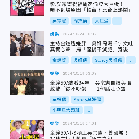
影/吳宗憲祝福周杰倫登大巨蛋！
曝不到場原因「怕台下比台上熱鬧」
吳宗憲
周杰倫
大巨蛋
...
娛樂
2024/10/24 10:37
主持金鐘遭嫌胖！吳姍儒曬千字文吐
真實心聲 揭「產後不減肥」背後原
因
金鐘奬
吳姍儒
Sandy吳姍儒
...
娛樂
2024/10/19 03:08
金鐘59/結婚34年！吳宗憲自爆與張
葳葳「從不吵架」 1句話吐心聲
吳姍儒
Sandy吳姍儒
小明星大跟班
...
娛樂
2024/10/18 17:01
金鐘59/小S槓上吳宗憲、曾國城！
綜藝主持人獎成「死亡之組」