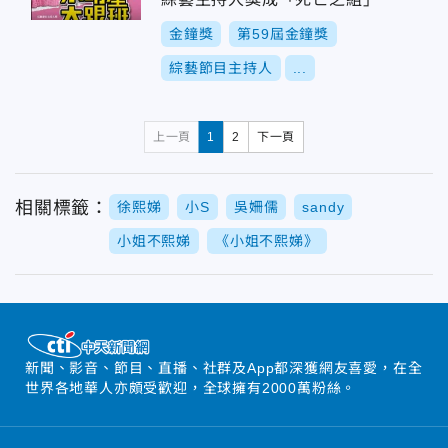
金鐘獎
第59屆金鐘獎
綜藝節目主持人
...
上一頁
1
2
下一頁
相關標籤：
徐熙娣
小S
吳姍儒
sandy
小姐不熙娣
《小姐不熙娣》
新聞、影音、節目、直播、社群及App都深獲網友喜愛，在全
世界各地華人亦頗受歡迎，全球擁有2000萬粉絲。