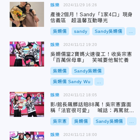
娛樂
2024/11/29 16:26
產後2個月！Sandy「1家4口」現身
信義區 超溫馨互動曝光
吳姍儒
sandy
Sandy吳姍儒
...
娛樂
2024/11/12 19:20
吳姍儒當2寶媽火速復工！收吳宗憲
「百萬保母車」 笑喊要他幫忙養
吳姍儒
Sandy吳姍儒
吳姍儒 Sandy Wu
...
娛樂
2024/11/12 18:05
影/館長飆髒話賠88萬！吳宗憲露面
稱「法官很可愛」 喊話：再罵就再
賠
吳宗憲
吳姍儒
Sandy吳姍儒
...
娛樂
2024/11/12 18:00