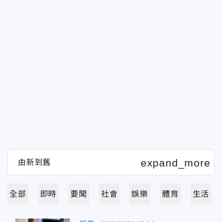
全部
即時
要聞
社會
娛樂
體育
生活