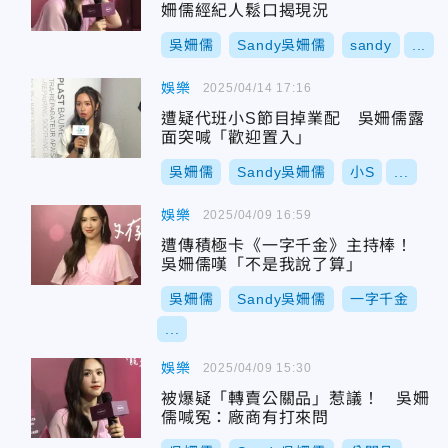
姍儒經紀人鬆口揭現況
吳姍儒
Sandy吳姍儒
sandy
...
娛樂
2025/04/14 17:16
遭疑代班小S節目掉業配 吳姍儒露
面突喊「歡迎置入」
吳姍儒
Sandy吳姍儒
小S
...
娛樂
2025/04/09 16:59
遭傳積極卡《一字千金》主持棒！
吳姍儒嘆「不是我說了算」
吳姍儒
Sandy吳姍儒
一字千金
...
娛樂
2025/04/09 15:30
被爆疑「轉賣公關品」惹議！ 吳姍
儒喊冤：廠商有打來問