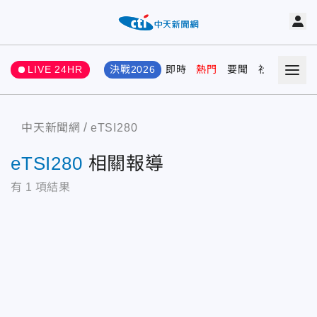
LIVE 24HR
決戰2026
即時
熱門
要聞
社會
娛樂
中天新聞網
eTSI280
eTSI280
相關報導
有
1
項結果