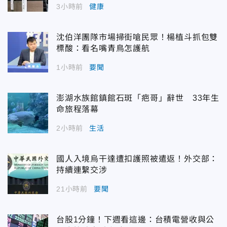
3小時前
健康
沈伯洋團隊市場掃街嗆民眾！楊植斗抓包雙
標酸：看名嘴青鳥怎護航
1小時前
要聞
澎湖水族館鎮館石斑「疤哥」辭世 33年生
命旅程落幕
2小時前
生活
國人入境烏干達遭扣護照被遣返！外交部：
持續連繫交涉
21小時前
要聞
台股1分鐘！下週看這邊：台積電營收與公