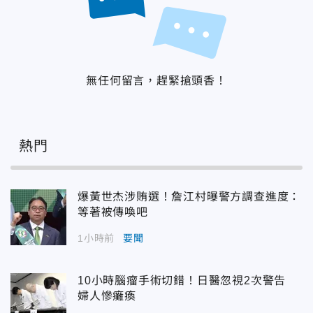
無任何留言，趕緊搶頭香！
熱門
爆黃世杰涉賄選！詹江村曝警方調查進度：
等著被傳喚吧
1小時前
要聞
10小時腦瘤手術切錯！日醫忽視2次警告
婦人慘癱瘓