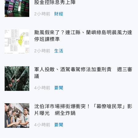
股金控除息秀上陣
2小時前
財經
颱風假來了？連江縣、蘭嶼綠島明晨風力達
停班課標準
2小時前
生活
軍人投敵、酒駕毒駕修法加重刑責 週三審
議
4小時前
要聞
沈伯洋市場掃街爆衝突！「幕僚嗆民眾」影
片曝光 網全炸鍋
4小時前
要聞