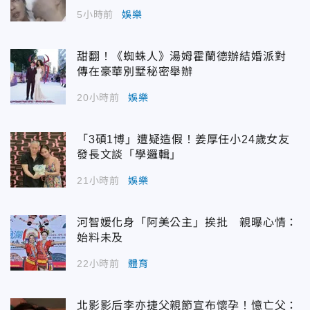
5小時前
娛樂
甜翻！《蜘蛛人》湯姆霍蘭德辦結婚派對
傳在豪華別墅秘密舉辦
20小時前
娛樂
「3碩1博」遭疑造假！姜厚任小24歲女友
發長文談「學邏輯」
21小時前
娛樂
河智媛化身「阿美公主」挨批 親曝心情：
始料未及
22小時前
體育
北影影后李亦捷父親節宣布懷孕！憶亡父：