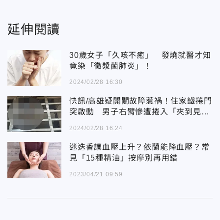
延伸閱讀
30歲女子「久咳不癒」 發燒就醫才知
竟染「黴漿菌肺炎」！
2024/02/28 16:30
快訊/高雄疑開關故障惹禍！住家鐵捲門
突啟動 男子右臂慘遭捲入「夾到見
骨」
2024/02/28 16:24
迷迭香讓血壓上升？依蘭能降血壓？常
見「15種精油」按摩別再用錯
2023/04/21 09:59