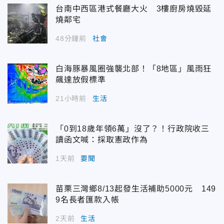
台南中西區港式餐廳大火 3樓廚房燒毀延
燒鄰宅
48分鐘前
社會
白海豚暴風圈強襲北部！「8地區」風雨狂
飆達放假標準
21小時前
生活
「0到18歲年領6萬」沒了？！行政院收三
讀函文喊：採取憲政作為
1天前
要聞
苗栗三灣鄉8/13起發生活補助5000元 149
9名長者匯款入帳
2天前
生活