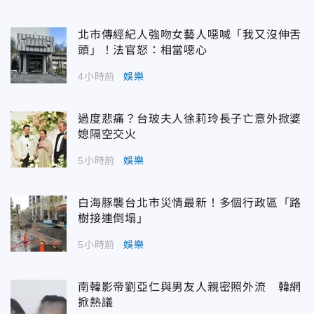
北市傳經紀人強吻女藝人噁喊「我又沒伸舌
頭」！法官怒：相當噁心
4小時前
娛樂
過度悲痛？台玻夫人徐莉玲長子亡意外掀婆
媳隔空交火
5小時前
娛樂
白海豚襲台北市災情最新！多個行政區「路
樹接連倒塌」
5小時前
娛樂
南韓影帝劉亞仁與男友人親密照外流 韓網
掀熱議