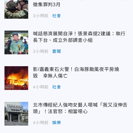
徵集罪判3月
3小時前
社會
喊話慈濟展開自淨！張景森提2建議：執行
長下台、成立外部調查小組
3小時前
要聞
影/嘉義東石火警！白海豚颱風夜平房燒
毀 幸無人傷亡
4小時前
社會
北市傳經紀人強吻女藝人噁喊「我又沒伸舌
頭」！法官怒：相當噁心
4小時前
娛樂