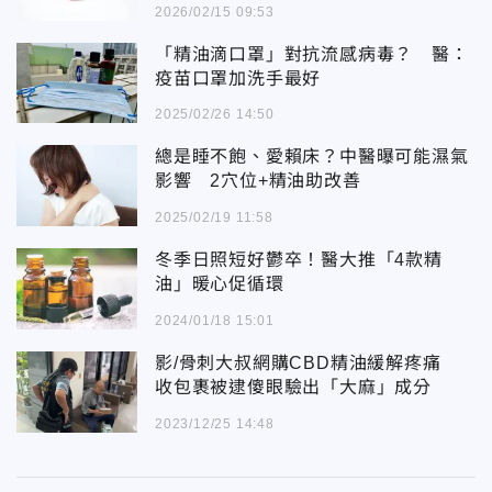
2026/02/15 09:53
「精油滴口罩」對抗流感病毒？ 醫：
疫苗口罩加洗手最好
2025/02/26 14:50
總是睡不飽、愛賴床？中醫曝可能濕氣
影響 2穴位+精油助改善
2025/02/19 11:58
冬季日照短好鬱卒！醫大推「4款精
油」暖心促循環
2024/01/18 15:01
影/骨刺大叔網購CBD精油緩解疼痛
收包裹被逮傻眼驗出「大麻」成分
2023/12/25 14:48