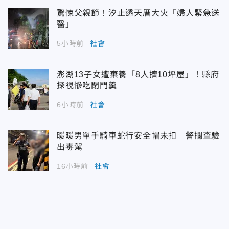
驚悚父親節！汐止透天厝大火「婦人緊急送
醫」
5小時前
社會
澎湖13子女遭棄養「8人擠10坪屋」！縣府
探視慘吃閉門羹
6小時前
社會
暖暖男單手騎車蛇行安全帽未扣 警攔查驗
出毒駕
16小時前
社會