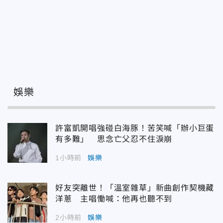
娛樂
許富凱開唱強碰白海豚！苦笑喊「辦小巨蛋
有多難」 思念亡父忍不住淚崩
1小時前
娛樂
好友突離世！「溫室雜草」新曲創作契機藏
洋蔥 主唱慟喊：他再也聽不到
2小時前
娛樂