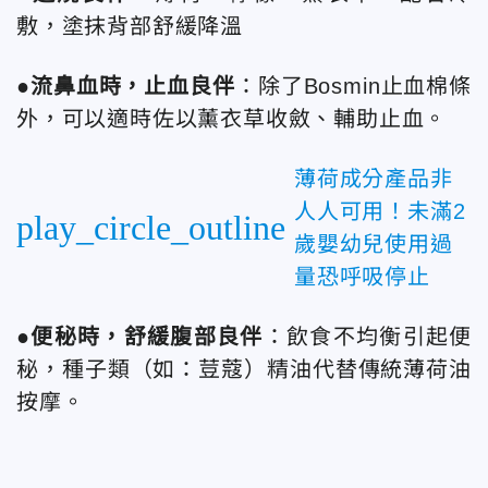
敷，塗抹背部舒緩降溫
●流鼻血時，止血良伴
：除了Bosmin止血棉條
外，可以適時佐以薰衣草收斂、輔助止血。
薄荷成分產品非
人人可用！未滿2
play_circle_outline
歲嬰幼兒使用過
量恐呼吸停止
●便秘時，舒緩腹部良伴
：飲食不均衡引起便
秘，種子類（如：荳蔻）精油代替傳統薄荷油
按摩。