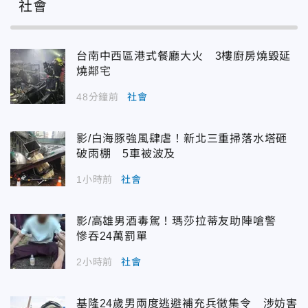
社會
台南中西區港式餐廳大火 3樓廚房燒毀延
燒鄰宅
48分鐘前
社會
影/白海豚強風肆虐！新北三重掃落水塔砸
破雨棚 5車被波及
1小時前
社會
影/高雄男酒毒駕！瑪莎拉蒂友助陣嗆警
慘吞24萬罰單
2小時前
社會
基隆24歲男兩度逃避補充兵徵集令 涉妨害