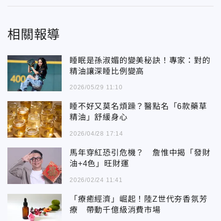
相關報導
睡眠是孫淑媚的變美秘訣！專家：對的
精油讓深睡比例變高
2026/05/29 11:10
睡不好又莫名煩躁？醫點名「6款藥草
精油」舒緩身心
2026/04/28 17:14
馬年穿紅恐引危機？ 詹惟中揭「發財
油+4色」旺財運
2026/02/24 11:41
「療癒經濟」崛起！陸Z世代夯香氛芳
療 帶動千億級消費市場