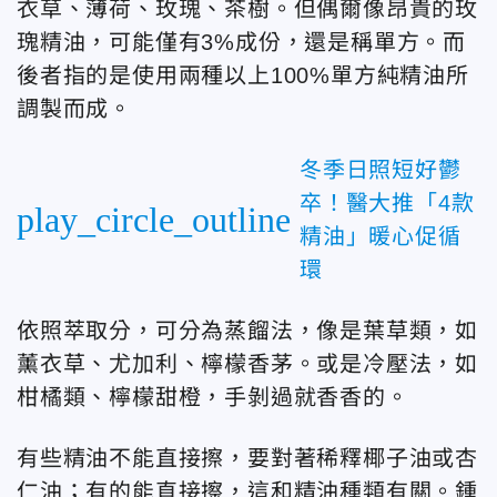
衣草、薄荷、玫瑰、茶樹。但偶爾像昂貴的玫
瑰精油，可能僅有3%成份，還是稱單方。而
後者指的是使用兩種以上100%單方純精油所
調製而成。
冬季日照短好鬱
卒！醫大推「4款
play_circle_outline
精油」暖心促循
環
依照萃取分，可分為蒸餾法，像是葉草類，如
薰衣草、尤加利、檸檬香茅。或是冷壓法，如
柑橘類、檸檬甜橙，手剝過就香香的。
有些精油不能直接擦，要對著稀釋椰子油或杏
仁油；有的能直接擦，這和精油種類有關。鍾