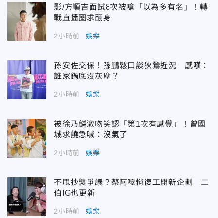
影/方順吉面試8次被嗆「以為多有名」！轉
戰直播圈求翻身
2小時前
娛樂
孫安佐交保！孫鵬鬆口談狄鶯近況 感嘆：
誰家鍋底沒灰塵？
2小時前
娛樂
被徐乃麟激吻笑認「第1次有感覺」！曾國
城求饒急喊：沒氣了
2小時前
娛樂
不甩抄襲爭議？蔡阿嘎悄復工開新企劃 二
伯IG也更新
2小時前
娛樂