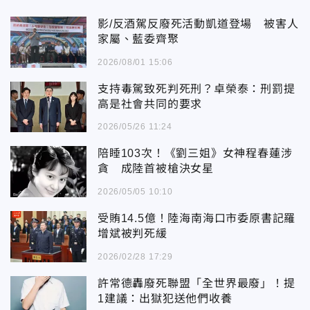
影/反酒駕反廢死活動凱道登場 被害人
家屬、藍委齊聚
2026/08/01 15:06
支持毒駕致死判死刑？卓榮泰：刑罰提
高是社會共同的要求
2026/05/26 11:24
陪睡103次！《劉三姐》女神程春蓮涉
貪 成陸首被槍決女星
2026/05/05 10:10
受賄14.5億！陸海南海口市委原書記羅
增斌被判死緩
2026/02/28 17:29
許常德轟廢死聯盟「全世界最廢」！提
1建議：出獄犯送他們收養