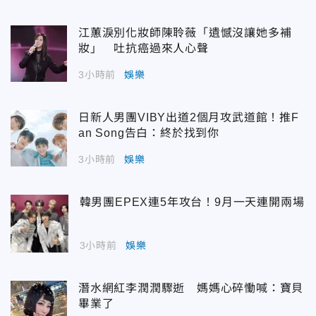
江蕙淚別化妝師陳聆薇「遺憾沒讓她多補
妝」 吐抗癌過來人心聲
3小時前
娛樂
日新人男團VIBY出道2個月攻武道館！推F
an Song告白：終於找到你
3小時前
娛樂
韓男團EPEX連5年攻台！9月一天連開兩場
3小時前
娛樂
潛水網紅李潤潤驟逝 媽媽心碎慟喊：寶貝
畢業了