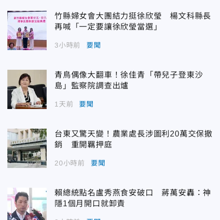
竹縣婦女會大團結力挺徐欣瑩 楊文科縣長
再喊「一定要讓徐欣瑩當選」
3小時前
要聞
青鳥偶像大翻車！徐佳青「帶兒子登東沙
島」監察院調查出爐
1天前
要聞
台東又驚天變！農業處長涉圖利20萬交保撤
銷 重開羈押庭
20小時前
要聞
賴總統點名盧秀燕食安破口 蔣萬安轟：神
隱1個月開口就卸責