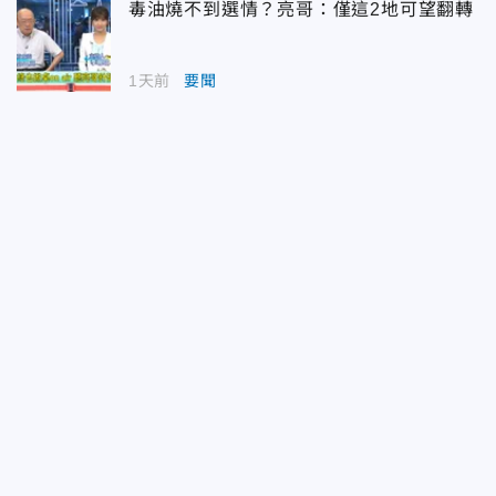
毒油燒不到選情？亮哥：僅這2地可望翻轉
1天前
要聞