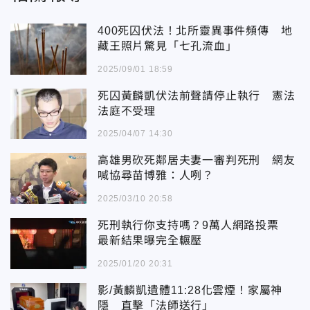
400死囚伏法！北所靈異事件頻傳 地
藏王照片驚見「七孔流血」
2025/09/01 18:59
死囚黃麟凱伏法前聲請停止執行 憲法
法庭不受理
2025/04/07 14:30
高雄男砍死鄰居夫妻一審判死刑 網友
喊協尋苗博雅：人咧？
2025/03/10 20:58
死刑執行你支持嗎？9萬人網路投票
最新結果曝完全輾壓
2025/01/20 20:31
影/黃麟凱遺體11:28化雲煙！家屬神
隱 直擊「法師送行」