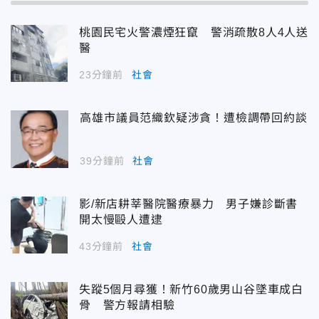
桃園民宅火警濃煙狂竄 警消疏散8人4人送
醫
23分鐘前
社會
高雄市議員范織欽疑涉貪！遭檢調帶回約談
39分鐘前
社會
影/新店耕莘醫院醫療暴力 男子嫌診斷書
開太慢毆人遭逮
43分鐘前
社會
失蹤5個月尋獲！新竹60歲男山谷墜車成白
骨 警方報請相驗