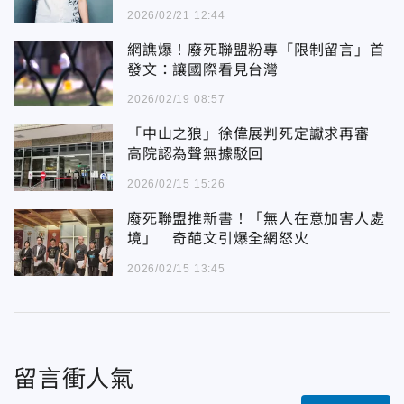
2026/02/21 12:44
網譙爆！廢死聯盟粉專「限制留言」首
發文：讓國際看見台灣
2026/02/19 08:57
「中山之狼」徐偉展判死定讞求再審
高院認為聲無據駁回
2026/02/15 15:26
廢死聯盟推新書！「無人在意加害人處
境」 奇葩文引爆全網怒火
2026/02/15 13:45
留言衝人氣