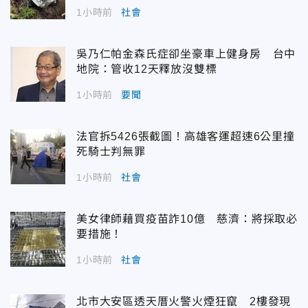
1小時前
社會
吳乃仁帕金森氏症卻坐豪車上健身房 台中
地院：管收12天釋放沒雙標
1小時前
要聞
法官拆5426張截圖！高雄客運超速6公里撞
死騎士判無罪
1小時前
社會
美女律師藉買疫苗詐10億 慈濟：將採取必
要措施！
1小時前
社會
北市大安區透天厝火警火煙狂竄 2樓發現