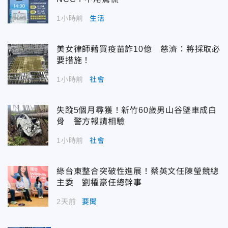
1小時前
生活
美女律師藉買疫苗詐10億 慈濟：將採取必
要措施！
1小時前
社會
失蹤5個月尋獲！新竹60歲男山谷墜車成白
骨 警方報請相驗
1小時前
社會
綠台東整合突破性進展！蔡英文任陳瑩競總
主委 劉櫂豪任總幹事
2天前
要聞