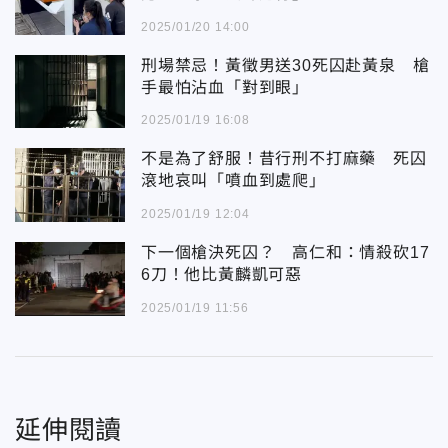
2025/01/20 14:00
刑場禁忌！黃徵男送30死囚赴黃泉 槍
手最怕沾血「對到眼」
2025/01/19 16:08
不是為了舒服！昔行刑不打麻藥 死囚
滾地哀叫「噴血到處爬」
2025/01/19 12:04
下一個槍決死囚？ 高仁和：情殺砍17
6刀！他比黃麟凱可惡
2025/01/19 11:56
延伸閱讀