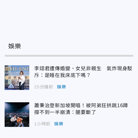
娛樂
李翊君遭傳婚變、女兒非親生 氣炸現身駁
斥：是睡在我床底下嗎？
25分鐘前
娛樂
蕭秉治登新加坡開唱！被阿弟狂拱跳16蹲
撐不到一半崩潰：腿要斷了
1小時前
娛樂