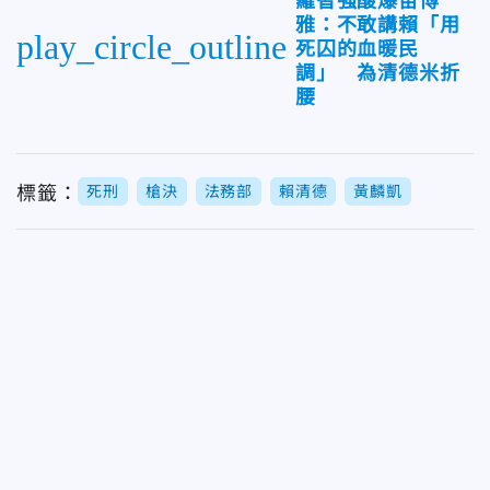
羅智強酸爆苗博
雅：不敢講賴「用
play_circle_outline
死囚的血暖民
調」 為清德米折
腰
標籤：
死刑
槍決
法務部
賴清德
黃麟凱