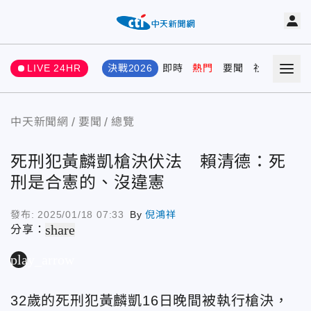
LIVE 24HR
決戰2026
即時
熱門
要聞
社會
娛樂
中天新聞網
要聞
總覽
死刑犯黃麟凱槍決伏法 賴清德：死
刑是合憲的、沒違憲
發布:
2025/01/18 07:33
By
倪鴻祥
share
分享：
play_arrow
32歲的死刑犯黃麟凱16日晚間被執行槍決，