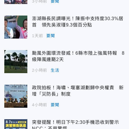
3小時前
要聞
澎湖縣長民調曝光！陳振中支持度30.3%居
首 領先吳淑瑾9.3個百分點
1天前
要聞
颱風外圍環流發威！6縣市陸上強風特報 8
級陣風連颳2天
2小時前
生活
政院拍板！海嘯、堰塞湖劃歸中央權責 新
增「災防長」制度
4小時前
要聞
突發提醒！明日下午2:30手機恐收到警示
NCC：不用驚慌