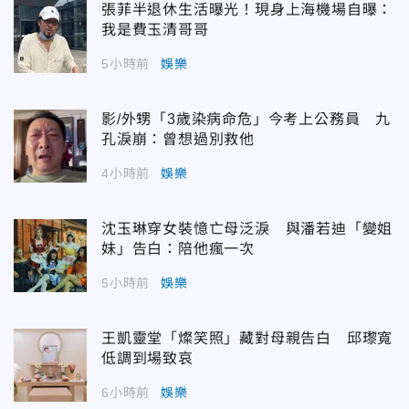
張菲半退休生活曝光！現身上海機場自曝：
我是費玉清哥哥
5小時前
娛樂
影/外甥「3歲染病命危」今考上公務員 九
孔淚崩：曾想過別救他
4小時前
娛樂
沈玉琳穿女裝憶亡母泛淚 與潘若迪「變姐
妹」告白：陪他瘋一次
5小時前
娛樂
王凱靈堂「燦笑照」藏對母親告白 邱瓈寬
低調到場致哀
6小時前
娛樂