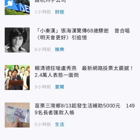
設杭州子公司
1小時前
財經
「小秦漢」張海漢驚傳68歲驟逝 昔合唱
〈明天會更好〉引追憶
6小時前
娛樂
賴清德狂嗆盧秀燕 最新網路投票太震撼！
2.4萬人表態一面倒
9小時前
要聞
苗栗三灣鄉8/13起發生活補助5000元 149
9名長者匯款入帳
5小時前
生活