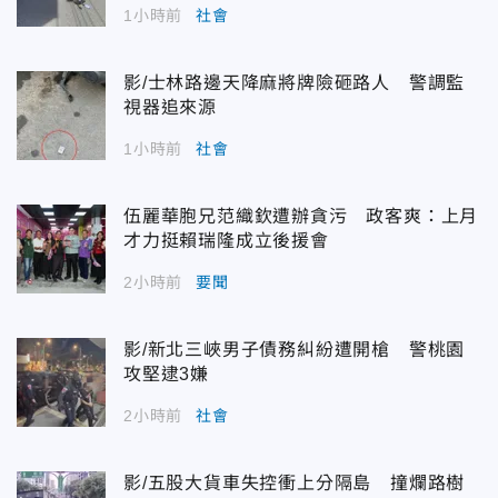
1小時前
社會
影/士林路邊天降麻將牌險砸路人 警調監
視器追來源
1小時前
社會
伍麗華胞兄范織欽遭辦貪污 政客爽：上月
才力挺賴瑞隆成立後援會
2小時前
要聞
影/新北三峽男子債務糾紛遭開槍 警桃園
攻堅逮3嫌
2小時前
社會
影/五股大貨車失控衝上分隔島 撞爛路樹