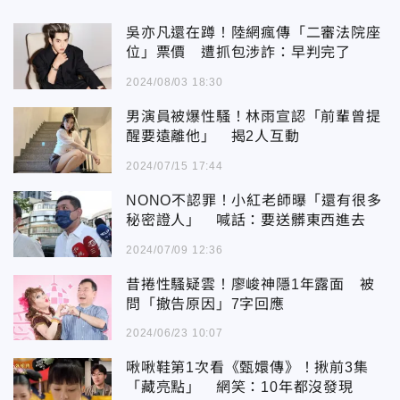
吳亦凡還在蹲！陸網瘋傳「二審法院座
位」票價 遭抓包涉詐：早判完了
2024/08/03 18:30
男演員被爆性騷！林雨宣認「前輩曾提
醒要遠離他」 揭2人互動
2024/07/15 17:44
NONO不認罪！小紅老師曝「還有很多
秘密證人」 喊話：要送髒東西進去
2024/07/09 12:36
昔捲性騷疑雲！廖峻神隱1年露面 被
問「撤告原因」7字回應
2024/06/23 10:07
啾啾鞋第1次看《甄嬛傳》！揪前3集
「藏亮點」 網笑：10年都沒發現