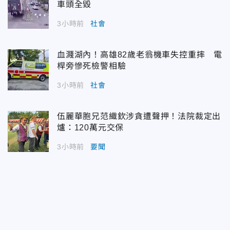
車頭全毀
3小時前
社會
血濺湖內！高雄82歲老翁機車失控重摔 電
桿旁慘死檢警相驗
3小時前
社會
伍麗華胞兄范織欽涉貪遭聲押！法院裁定出
爐：120萬元交保
3小時前
要聞