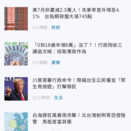
美7月非農減2.3萬人！失業率意外降至4.
1% 台指期夜盤大漲745點
1小時前
財經
「0到18歲年領6萬」沒了？！行政院收三
讀函文喊：採取憲政作為
2小時前
要聞
川普簽署行政命令！限縮出生公民權並「禁
生育旅遊」打擊移民
12小時前
生活
白海豚狂風暴雨夾擊！北台灣剉咧等恐發陸
警 馬祖首當其衝