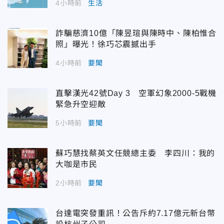
4小時前
生活
詐騙慈濟10億「陳昱瑄與陳時中、陳柏惟合
照」曝光！徐巧芯震撼出手
4小時前
要聞
直擊漢光42號Day 3 空軍幻象2000-5戰機
緊急升空迎敵
5小時前
要聞
蘇巧慧找蔡英文任競總主委 李四川：我的
大咖是市民
2小時前
要聞
台達電突發重訊！公告斥約7.17億元新台幣