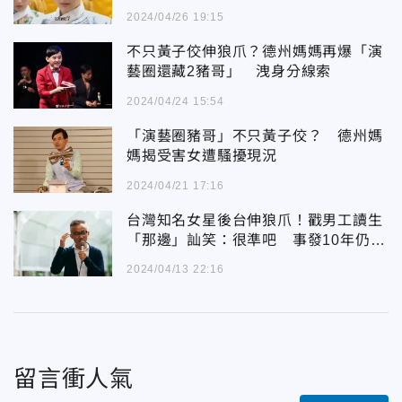
2024/04/26 19:15
不只黃子佼伸狼爪？德州媽媽再爆「演
藝圈還藏2豬哥」 洩身分線索
2024/04/24 15:54
「演藝圈豬哥」不只黃子佼？ 德州媽
媽揭受害女遭騷擾現況
2024/04/21 17:16
台灣知名女星後台伸狼爪！戳男工讀生
「那邊」訕笑：很準吧 事發10年仍走
不出陰影
2024/04/13 22:16
留言衝人氣