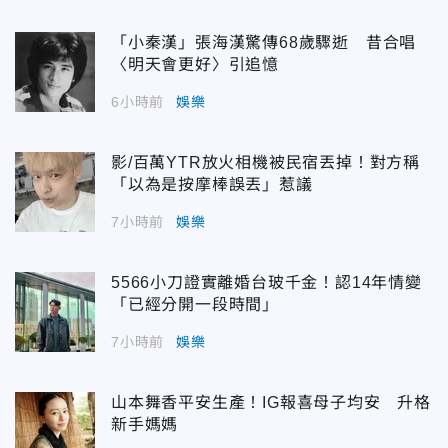
「小秦漢」張海漢驚傳68歲驟逝 昔合唱
〈明天會更好〉引追憶
6小時前
娛樂
影/百萬YTR放火相機被民宿丟掉！對方稱
「以為是按摩棒誤丟」惹議
7小時前
娛樂
5566小刀證實離婚台玻千金！認14年情變
「已經分開一段時間」
7小時前
娛樂
山本舞香平安生產！IG報喜母子均安 升格
新手媽媽