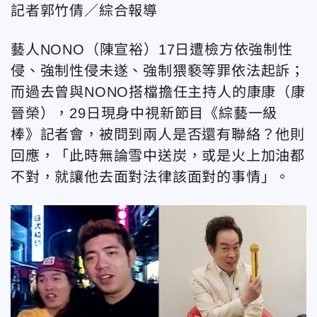
記者郭竹倩／綜合報導
藝人NONO（陳宣裕）17日遭檢方依強制性
侵、強制性侵未遂、強制猥褻等罪依法起訴；
而過去曾與NONO搭檔擔任主持人的康康（康
晉榮），29日現身中視新節目《綜藝一級
棒》記者會，被問到兩人是否還有聯絡？他則
回應，「此時無論雪中送炭，或是火上加油都
不對，就讓他去面對法律該面對的事情」。