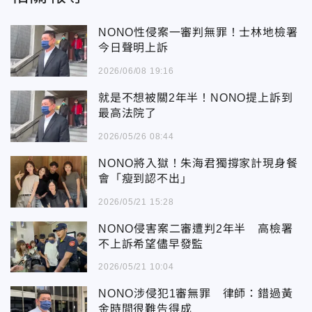
NONO性侵案一審判無罪！士林地檢署
今日聲明上訴
2026/06/08 19:16
就是不想被關2年半！NONO提上訴到
最高法院了
2026/05/26 08:44
NONO將入獄！朱海君獨撐家計現身餐
會「瘦到認不出」
2026/05/21 15:28
NONO侵害案二審遭判2年半 高檢署
不上訴希望儘早發監
2026/05/21 10:04
NONO涉侵犯1審無罪 律師：錯過黃
金時間很難告得成