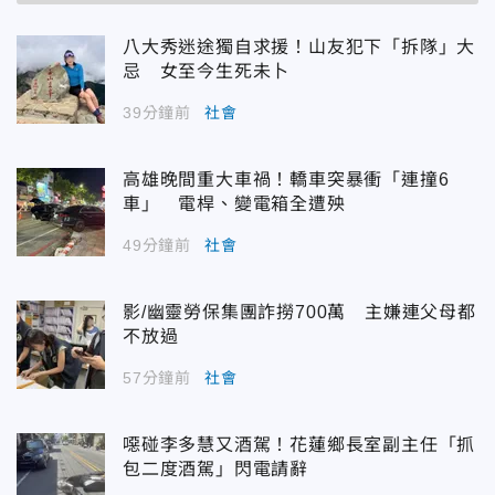
八大秀迷途獨自求援！山友犯下「拆隊」大
忌 女至今生死未卜
39分鐘前
社會
高雄晚間重大車禍！轎車突暴衝「連撞6
車」 電桿、變電箱全遭殃
49分鐘前
社會
影/幽靈勞保集團詐撈700萬 主嫌連父母都
不放過
57分鐘前
社會
噁碰李多慧又酒駕！花蓮鄉長室副主任「抓
包二度酒駕」閃電請辭