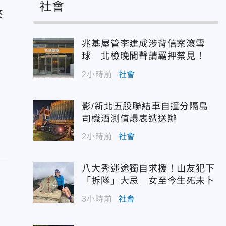
社會
來
兆基屋管李建成涉背信案滾雪
重
球 北檢晚間聲請羈押禁見！
2小時前
社會
？
影/新北五股聯結車自撞分隔島
司機酒測值爆表遭送辦
2小時前
社會
八大秀迷途獨自求援！山友犯下
「拆隊」大忌 女至今生死未卜
3小時前
社會