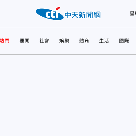
星
熱門
要聞
社會
娛樂
體育
生活
國際