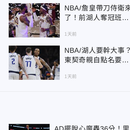
NBA/詹皇帶刀侍衛
了！前湖人奪冠班底
加盟76人 相隔5年
1天前
聚拚冠
NBA/湖人要幹大事
東契奇親自點名要
他！昔爭冠搭檔有望
1天前
重聚
AD擺脫心魔轟36分！里