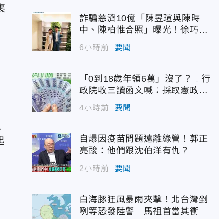
裹
詐騙慈濟10億「陳昱瑄與陳時
湖
中、陳柏惟合照」曝光！徐巧芯
震撼出手
6小時前
要聞
「0到18歲年領6萬」沒了？！行
政院收三讀函文喊：採取憲政作
為
4小時前
要聞
、
二
自爆因疫苗問題遠離綠營！郭正
起
亮酸：他們跟沈伯洋有仇？
2小時前
要聞
白海豚狂風暴雨夾擊！北台灣剉
咧等恐發陸警 馬祖首當其衝