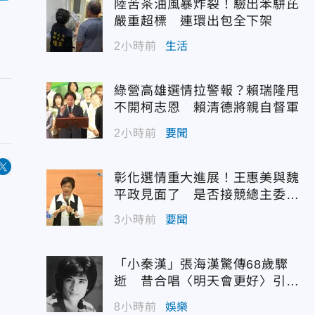
陸苦茶油風暴炸裂！驗出苯駢芘
嚴重超標 連環出包全下架
2小時前
生活
綠營高雄選情拉警報？賴瑞隆甩
不開柯志恩 賴清德將親自督軍
2小時前
要聞
彰化選情重大進展！王惠美與魏
平政見面了 是否接競總主委態
度曝光
3小時前
要聞
「小秦漢」張海漢驚傳68歲驟
逝 昔合唱〈明天會更好〉引追
憶
8小時前
娛樂