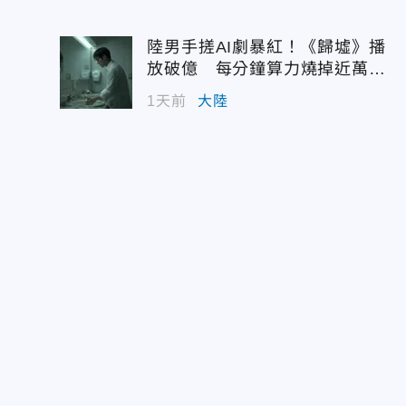
陸男手搓AI劇暴紅！《歸墟》播
放破億 每分鐘算力燒掉近萬台
幣
1天前
大陸