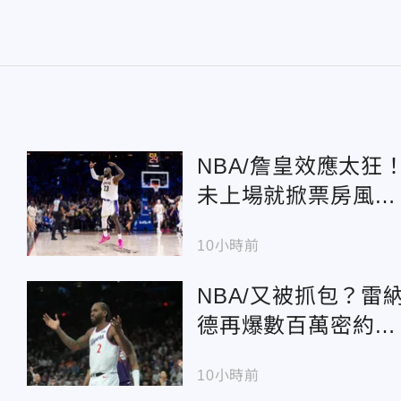
NBA/詹皇效應太狂
未上場就掀票房風
暴 七六人門票需求
10小時前
暴增1454%
NBA/又被抓包？雷
德再爆數百萬密約
快艇疑透過廠商「私
10小時前
下送錢」