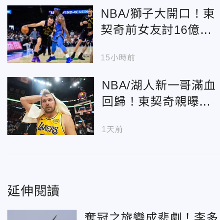
NBA/獅子大開口！東
契奇前女友討16億贍
養費
15小時前
NBA/湖人新一哥滿血
回歸！東契奇親曝「1
00％健康」 大秀精
1天前
壯身材
延伸閱讀
奪冠之旅變成悲劇！李多