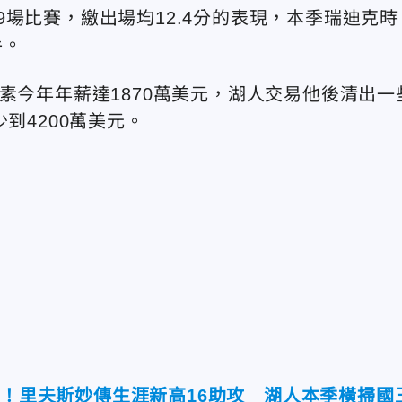
場比賽，繳出場均12.4分的表現，本季瑞迪克時
手。
導，羅素今年年薪達1870萬美元，湖人交易他後清出一
到4200萬美元。
分！里夫斯妙傳生涯新高16助攻 湖人本季橫掃國