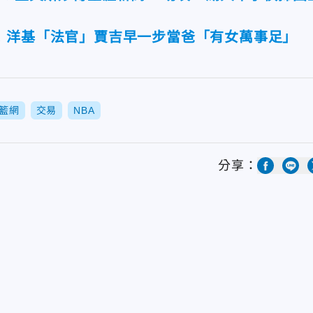
！洋基「法官」賈吉早一步當爸「有女萬事足」
籃網
交易
NBA
分享：