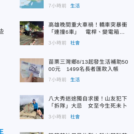
7小時前
生活
高雄晚間重大車禍！轎車突暴衝
些
「連撞6車」 電桿、變電箱全
遭殃
3小時前
社會
苗栗三灣鄉8/13起發生活補助50
00元 1499名長者匯款入帳
7小時前
生活
八大秀迷途獨自求援！山友犯下
「拆隊」大忌 女至今生死未卜
3小時前
社會
王