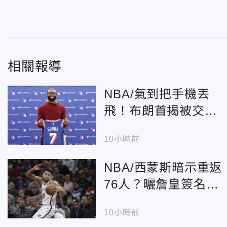
相關報導
NBA/氣到把手機丟
飛！布朗首揭被交易
到76人心境：沒跟塔
10小時前
圖姆聯絡
NBA/西蒙斯暗示重返
76人？曬詹皇簽名鞋
「隔空示好」
10小時前