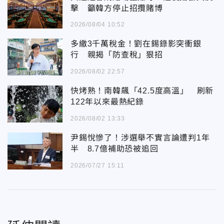
擊 籲韓方停止招攬賭博
2026/08/04 10:52
多繳3千萬稅金！劉在錫錄影突衝銀
行 親揭「防查稅」狠招
2026/08/02 22:57
快烤熟！南韓飆「42.5度高溫」 刷新
122年以來最熱紀錄
2026/08/02 13:33
尹錫悅慘了！涉選舉不實言論遭判1年
半 8.7億補助恐被追回
2026/07/27 15:11