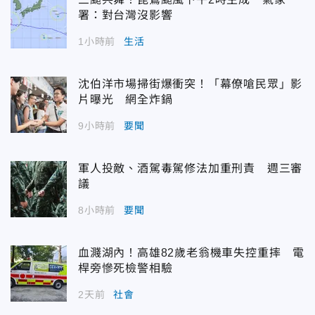
署：對台灣沒影響
1小時前
生活
沈伯洋市場掃街爆衝突！「幕僚嗆民眾」影
片曝光 網全炸鍋
9小時前
要聞
軍人投敵、酒駕毒駕修法加重刑責 週三審
議
8小時前
要聞
血濺湖內！高雄82歲老翁機車失控重摔 電
桿旁慘死檢警相驗
2天前
社會