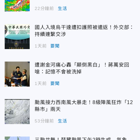
22分鐘前
生活
國人入境烏干達遭扣護照被遣返！外交部：
持續連繫交涉
1天前
要聞
遭謝金河痛心轟「顛倒黑白」！蔣萬安回
嗆：記憶不會被洗掉
1天前
要聞
颱風接力西南風大暴走！8級陣風狂炸「12
縣市」兩天
53分鐘前
生活
三颱共舞！琵鷺颱風下午2時生成 氣象