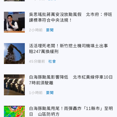
吳思瑤批蔣萬安沒放颱風假 北市府：停班
課標準符合中央法規！
2小時前
要聞
活活埋死老闆！新竹挖土機司機填土出事
賠247萬換緩刑
45分鐘前
社會
白海豚颱風影響降低 北市紅黃線停車10日
7時前須駛離
1小時前
要聞
白海豚颱風甩尾！雨彈轟炸「11縣市」至明
日 山區防坍方