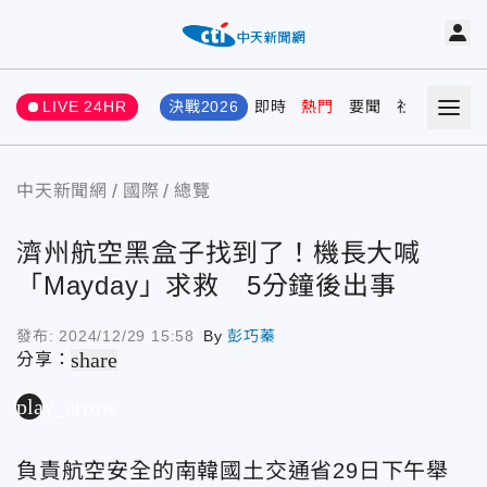
LIVE 24HR
決戰2026
即時
熱門
要聞
社會
娛樂
中天新聞網
國際
總覽
濟州航空黑盒子找到了！機長大喊
「Mayday」求救 5分鐘後出事
發布:
2024/12/29 15:58
By
彭巧蓁
share
分享：
play_arrow
負責航空安全的南韓國土交通省29日下午舉