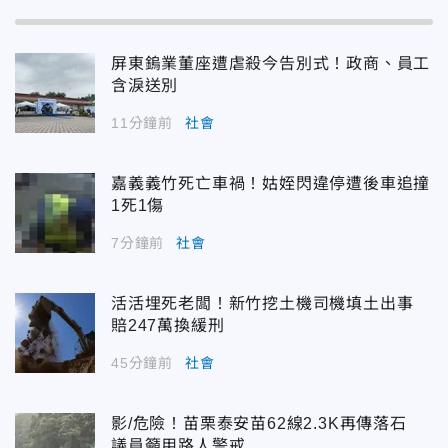
屏東鎢業董座遭虐殺今告別式！政商、員工
含淚送別
11分鐘前
社會
嘉義義竹死亡車禍！姑姪閃違停遭後車追撞
1死1傷
7分鐘前
社會
活活埋死老闆！新竹挖土機司機填土出事
賠247萬換緩刑
45分鐘前
社會
影/危險！苗栗泰安苗62線2.3K再傳落石
議員籲用路人警戒