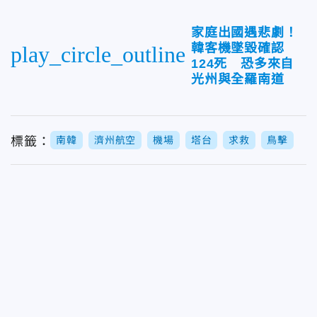
家庭出國遇悲劇！
韓客機墜毀確認
play_circle_outline
124死 恐多來自
光州與全羅南道
標籤：
南韓
濟州航空
機場
塔台
求救
鳥擊