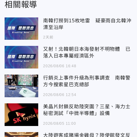
相關報導
南韓打撈到15枚地雷 疑豪雨自北韓沖
漂至沿岸
2天前
又射！北韓朝日本海發射不明物體 已
落入日本專屬經濟區外
2026/08/06 16:48
行銷炎上事件升級為刑事調查 南韓警
方今搜索星巴克總部
2026/08/06 12:54
美晶片封鎖反助陸突圍？三星、海力士
秘密測試「中微半導體」設備
2026/08/05 11:00
大陸遊客成賭場金雞母？陸使館發文反