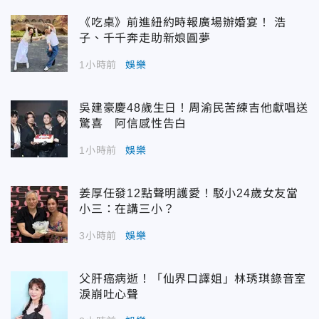
《吃桌》前進紐約時報廣場辦婚宴！ 浩
子、千千奔走助新娘圓夢
1小時前
娛樂
吳建豪慶48歲生日！周渝民苦練吉他獻唱送
驚喜 阿信感性告白
1小時前
娛樂
姜厚任發12點聲明護愛！駁小24歲女友當
小三：在講三小？
3小時前
娛樂
父肝癌病逝！「仙界口譯姐」林琇琪錄音室
淚崩吐心聲