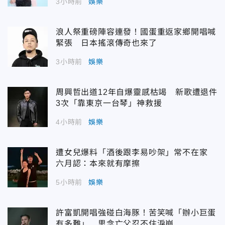
3小時前
娛樂
浪人祭重磅陣容連發！國蛋重返家鄉開唱喊
緊張 日本搖滾傳奇也來了
3小時前
娛樂
周興哲出道12年自爆靈感枯竭 新歌遭退件
3次「靠東京一台琴」神救援
4小時前
娛樂
遭女兒爆料「酒後跟李易吵架」常不在家
六月認：本來就有摩擦
5小時前
娛樂
許富凱開唱強碰白海豚！苦笑喊「辦小巨蛋
有多難」 思念亡父忍不住淚崩