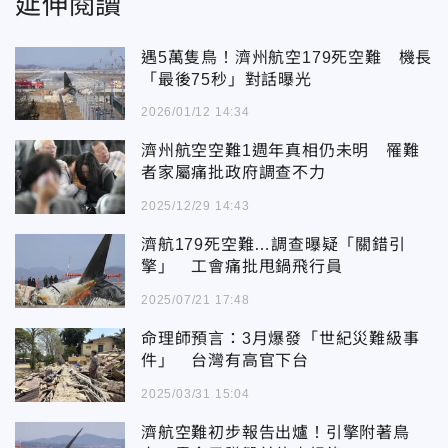
延伸閱讀
遇5萬隻鳥！濟州航空179死空難 機長
「最後75秒」對話曝光
2026/01/12 14:34
濟州航空空難1週年真相仍未明 罹難
者家屬痛批政府調查不力
2025/12/29 14:43
濟航179死空難…調查曝疑「關錯引
擎」 工會痛批甩鍋飛行員
2025/07/21 17:48
命理師預言：3月爆發「世紀災難級事
件」 台灣有高官下台
2025/03/31 15:04
濟航空難初步報告出爐！引擎附著鳥