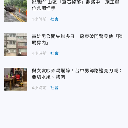
影/新竹山區「巨石掉落」躺路中 施工單
位急調怪手
4小時前
社會
高雄男公關失聯多日 房東破門驚見他「陳
屍房內」
4小時前
社會
與女友吵架喝爛醉！台中男蹲路邊亮刀喊：
要切水果、烤肉
4小時前
社會