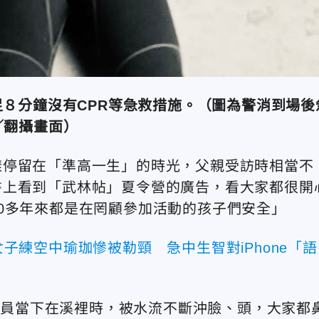
８分鐘沒有CPR等急救措施。（圖為警消到場後
／翻攝畫面）
樣停留在「準高一生」的時光，父親受訪時相當不
書上看到「武林帖」夏令營的廣告，看大家都很開
0多年來都是在罔顧參加活動的孩子們安全」
！女子練空中瑜珈慘被勒頸 急中生智對iPhone「語
他學員當下在溪裡時，被水流不斷沖臉、頭，大家都