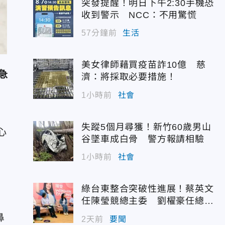
突發提醒！明日下午2:30手機恐
收到警示 NCC：不用驚慌
57分鐘前
生活
美女律師藉買疫苗詐10億 慈
急
濟：將採取必要措施！
1小時前
社會
失蹤5個月尋獲！新竹60歲男山
心
谷墜車成白骨 警方報請相驗
1小時前
社會
綠台東整合突破性進展！蔡英文
任陳瑩競總主委 劉櫂豪任總幹
事
鼻
2天前
要聞