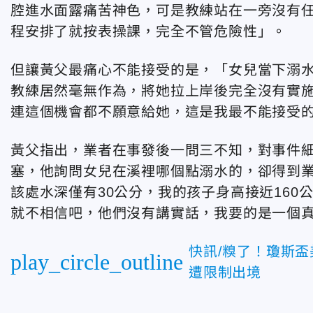
腔進水面露痛苦神色，可是教練站在一旁沒有
程安排了就按表操課，完全不管危險性」。
但讓黃父最痛心不能接受的是，「女兒當下溺水
教練居然毫無作為，將她拉上岸後完全沒有實施
連這個機會都不願意給她，這是我最不能接受
黃父指出，業者在事發後一問三不知，對事件
塞，他詢問女兒在溪裡哪個點溺水的，卻得到
該處水深僅有30公分，我的孩子身高接近160
就不相信吧，他們沒有講實話，我要的是一個
快訊/糗了！瓊斯盃
play_circle_outline
遭限制出境