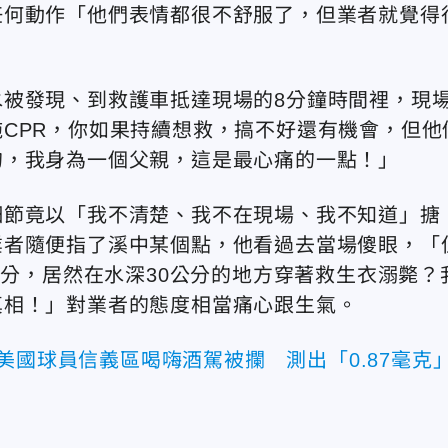
任何動作「他們表情都很不舒服了，但業者就覺得
被發現、到救護車抵達現場的8分鐘時間裡，現
CPR，你如果持續想救，搞不好還有機會，但他
的，我身為一個父親，這是最心痛的一點！」
細節竟以「我不清楚、我不在現場、我不知道」搪
業者隨便指了溪中某個點，他看過去當場傻眼，「
公分，居然在水深30公分的地方穿著救生衣溺斃？
真相！」對業者的態度相當痛心跟生氣。
美國球員信義區喝嗨酒駕被攔 測出「0.87毫克