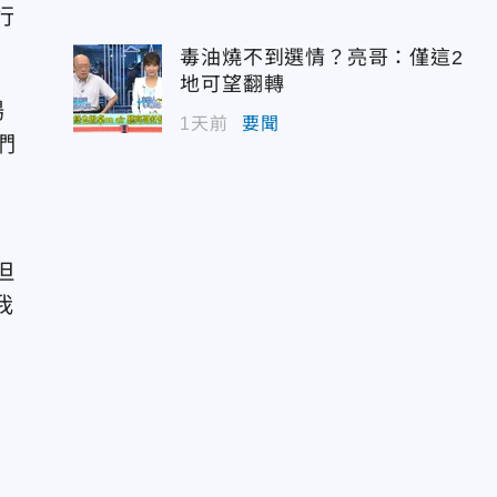
行
毒油燒不到選情？亮哥：僅這2
地可望翻轉
場
1天前
要聞
們
但
我
」