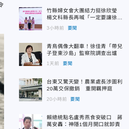
令
竹縣婦女會大團結力挺徐欣瑩
楊文科縣長再喊「一定要讓徐欣
瑩當選」
3小時前
要聞
青鳥偶像大翻車！徐佳青「帶兒
子登東沙島」監察院調查出爐
1天前
要聞
台東又驚天變！農業處長涉圖利
20萬交保撤銷 重開羈押庭
20小時前
要聞
賴總統點名盧秀燕食安破口 蔣
萬安轟：神隱1個月開口就卸責