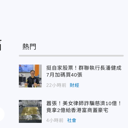
痛
熱門
挺自家股票！群聯執行長潘健成
7月加碼買40張
22小時前
財經
囂張！美女律師詐騙慈濟10億！
竟拿2億給香港富商蓋豪宅
4小時前
社會