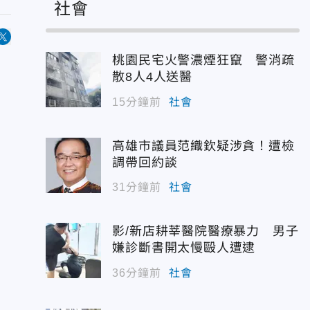
社會
桃園民宅火警濃煙狂竄 警消疏
散8人4人送醫
15分鐘前
社會
高雄市議員范織欽疑涉貪！遭檢
調帶回約談
31分鐘前
社會
影/新店耕莘醫院醫療暴力 男子
嫌診斷書開太慢毆人遭逮
36分鐘前
社會