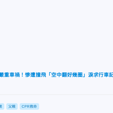
道嚴重車禍！慘遭撞飛「空中翻好幾圈」淚求行車
斃
父親
CPR救命