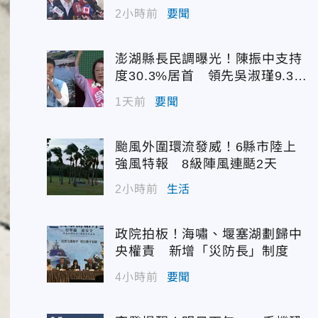
2小時前
要聞
澎湖縣長民調曝光！陳振中支持
度30.3%居首 領先吳淑瑾9.3個
百分點
1天前
要聞
颱風外圍環流發威！6縣市陸上
強風特報 8級陣風連颳2天
2小時前
生活
政院拍板！海嘯、堰塞湖劃歸中
央權責 新增「災防長」制度
4小時前
要聞