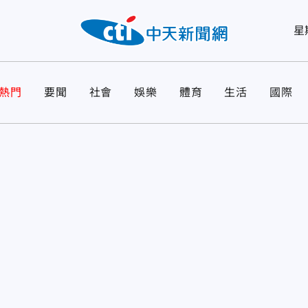
星
熱門
要聞
社會
娛樂
體育
生活
國際