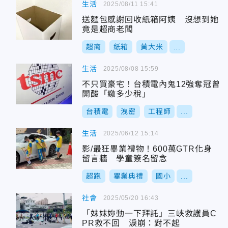
生活
2025/08/11 15:41
送麵包感謝回收紙箱阿姨 沒想到她
竟是超商老闆
超商
紙箱
黃大米
...
生活
2025/08/08 15:59
不只買豪宅！台積電內鬼12強奪冠曾
開酸「繳多少稅」
台積電
洩密
工程師
...
生活
2025/06/12 15:14
影/最狂畢業禮物！600萬GTR化身
留言牆 學童簽名留念
超跑
畢業典禮
國小
...
社會
2025/05/20 16:43
「妹妹妳動一下拜託」三峽救護員C
PR救不回 淚崩：對不起