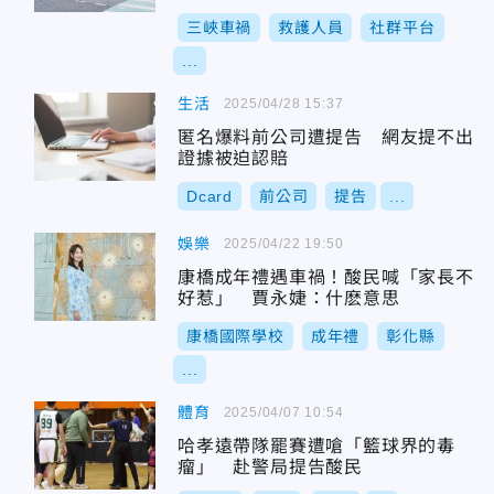
三峽車禍
救護人員
社群平台
...
生活
2025/04/28 15:37
匿名爆料前公司遭提告 網友提不出
證據被迫認賠
Dcard
前公司
提告
...
娛樂
2025/04/22 19:50
康橋成年禮遇車禍！酸民喊「家長不
好惹」 賈永婕：什麽意思
康橋國際學校
成年禮
彰化縣
...
體育
2025/04/07 10:54
哈孝遠帶隊罷賽遭嗆「籃球界的毒
瘤」 赴警局提告酸民