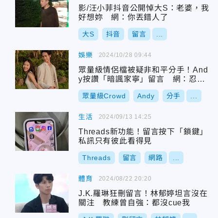
影/汪小菲抖音公開悼大S：老婆，我
好想妳 網：你丟錯人了
大S
抖音
留言
...
娛樂
2024/10/28 09:44
眾量級情侶檔被疑非和平分手！And
y按讚「暗諷家寧」留言 網：忍很
久了？
眾量級Crowd
Andy
分手
...
生活
2024/09/13 14:25
Threads新功能！留言按下「鎖鍵」
私訊只有彼此看得見
Threads
留言
網路
...
體育
2024/08/22 20:20
J.K.羅琳狂刪留言！林郁婷坦言沒在
關注 教練曾自強：都沒cue我