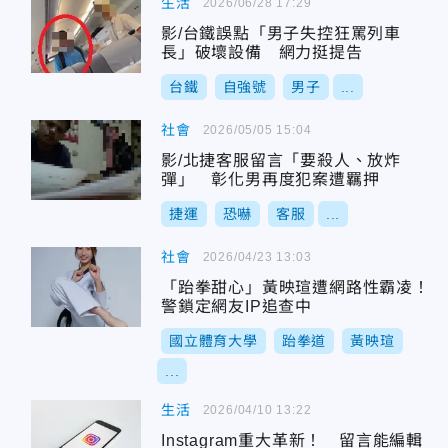
生活
2026/06/28 17:29
影/台鐵誤點「男子失控狂罵列車
長」破壞設備 網力挺提告
台鐵
自強號
男子
...
社會
2026/05/05 15:04
影/北捷客服留言「要殺人、放炸
彈」 彰化男再度犯案遭羈押
捷運
恐嚇
客服
...
社會
2026/04/23 13:03
「跆拳甜心」黃映瑄遭網路性霸凌！
警鎖定網友IP追查中
國立體育大學
跆拳道
黃映瑄
...
生活
2026/04/10 13:22
Instagram重大革新！ 留言能編輯