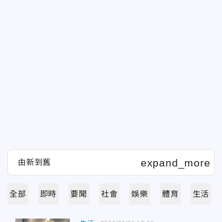
全部
即時
要聞
社會
娛樂
體育
生活