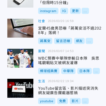
「但限時15分鐘」
instagram
IG
更新
...
社會
2026/03/20 16:59
宜蘭45歲男恐嚇「蔣萬安活不過202
8年」落網！
蔣萬安
留言恐嚇
網友
...
要聞
2026/03/07 14:53
WBC預賽中華隊慘輸日本隊 吳思
瑤觀戰貼文被網友灌爆
棒球經典賽
中華隊
日本隊
...
生活
2026/02/22 19:34
YouTube留言區、影片描述突消失
網友疑廣告攔截器惹禍
youtube
免費
影片
...