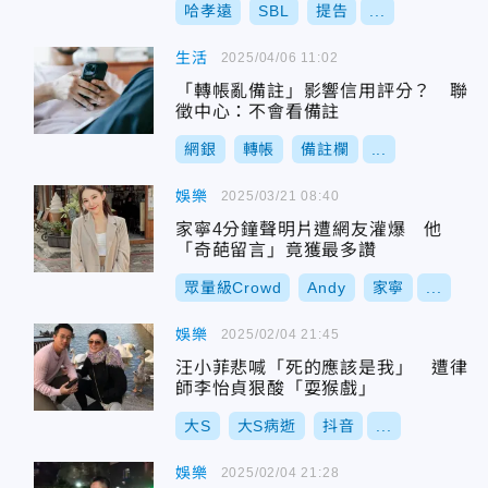
哈孝遠
SBL
提告
...
生活
2025/04/06 11:02
「轉帳亂備註」影響信用評分？ 聯
徵中心：不會看備註
網銀
轉帳
備註欄
...
娛樂
2025/03/21 08:40
家寧4分鐘聲明片遭網友灌爆 他
「奇葩留言」竟獲最多讚
眾量級Crowd
Andy
家寧
...
娛樂
2025/02/04 21:45
汪小菲悲喊「死的應該是我」 遭律
師李怡貞狠酸「耍猴戲」
大S
大S病逝
抖音
...
娛樂
2025/02/04 21:28