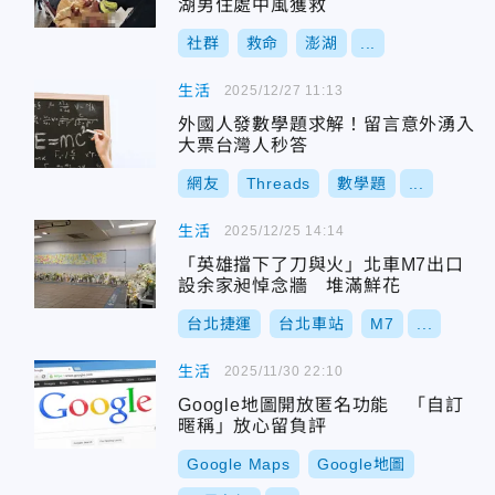
湖男住處中風獲救
社群
救命
澎湖
...
生活
2025/12/27 11:13
外國人發數學題求解！留言意外湧入
大票台灣人秒答
網友
Threads
數學題
...
生活
2025/12/25 14:14
「英雄擋下了刀與火」北車M7出口
設余家昶悼念牆 堆滿鮮花
台北捷運
台北車站
M7
...
生活
2025/11/30 22:10
Google地圖開放匿名功能 「自訂
暱稱」放心留負評
Google Maps
Google地圖