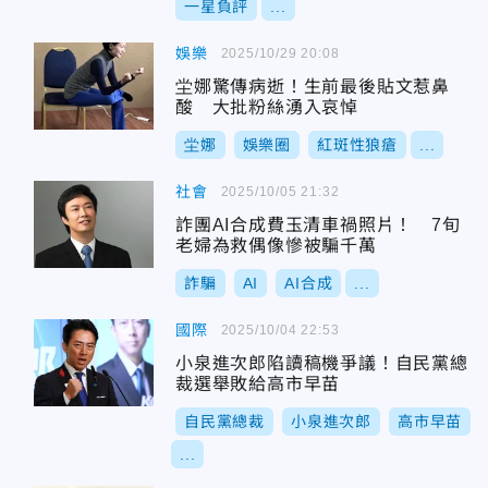
一星負評
...
娛樂
2025/10/29 20:08
坣娜驚傳病逝！生前最後貼文惹鼻
酸 大批粉絲湧入哀悼
坣娜
娛樂圈
紅斑性狼瘡
...
社會
2025/10/05 21:32
詐團AI合成費玉清車禍照片！ 7旬
老婦為救偶像慘被騙千萬
詐騙
AI
AI合成
...
國際
2025/10/04 22:53
小泉進次郎陷讀稿機爭議！自民黨總
裁選舉敗給高市早苗
自民黨總裁
小泉進次郎
高市早苗
...