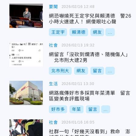
要聞
2026/02/16 12:48
網恐嚇燒死王定宇兒與賴清德 警26
小時火速逮人！ 網傻眼吐心聲
王定宇
賴清德
網友
...
社會
2026/02/13 19:32
網留言「沒砍到爛清德、隨機傷人」
北市刑大逮2男
北市刑大
網友
留言
...
生活
2026/02/11 13:30
網路瘋傳好市多採買年菜清單 留言
區變美食評鑑現場
好市多
年菜
留言
...
社會
2026/01/16 16:05
社群一句「好幾天沒看到」救命 澎