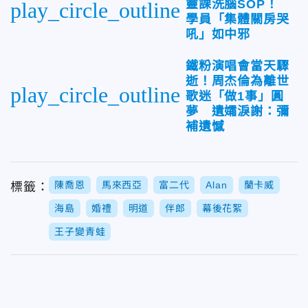
靈課洗腦SOP！
play_circle_outline
學員「集體關房哭
吼」如中邪
鐵粉演唱會當天驟
逝！周杰倫為離世
play_circle_outline
歌迷「做1事」圓
夢 遺孀淚謝：彌
補遺憾
陳喬恩
馬來西亞
富二代
Alan
蘭卡威
標籤：
海島
婚禮
明道
伴郎
幕後花絮
王子變青蛙