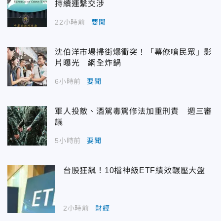
持續連繫交涉
22小時前
要聞
沈伯洋市場掃街爆衝突！「幕僚嗆民眾」影
片曝光 網全炸鍋
6小時前
要聞
軍人投敵、酒駕毒駕修法加重刑責 週三審
議
5小時前
要聞
台股狂飆！10檔神級ETF績效輾壓大盤
2小時前
財經