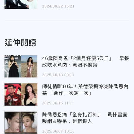
2024/09/22 15:21
延伸閱讀
46歲陳喬恩「2個月狂瘦5公斤」 早餐
改吃水煮肉、蔥蛋不挨餓
2025/10/13 09:17
師徒情斷10年！孫德榮揭冷凍陳喬恩內
幕 「合作一次罵一次」
2025/06/15 11:11
陳喬恩忍痛「全身扎百針」 驚悚畫面
曝網友嚇呆：是個狠人
2025/06/07 10:13