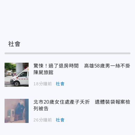
社會
驚悚！過了退房時間 高雄58歲男一絲不掛
陳屍旅館
18分鐘前
社會
北市20歲女住處產子夭折 遺體裝袋報案檢
列被告
26分鐘前
社會