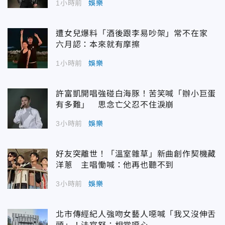
1小時前
娛樂
遭女兒爆料「酒後跟李易吵架」常不在家
六月認：本來就有摩擦
1小時前
娛樂
許富凱開唱強碰白海豚！苦笑喊「辦小巨蛋
有多難」 思念亡父忍不住淚崩
3小時前
娛樂
好友突離世！「溫室雜草」新曲創作契機藏
洋蔥 主唱慟喊：他再也聽不到
3小時前
娛樂
北市傳經紀人強吻女藝人噁喊「我又沒伸舌