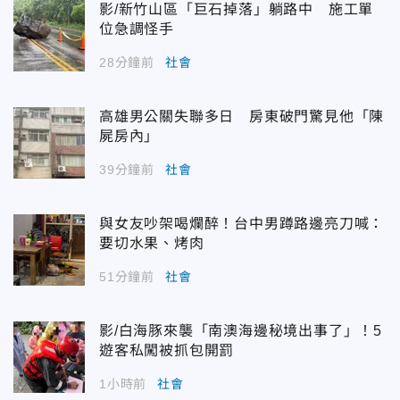
影/新竹山區「巨石掉落」躺路中 施工單
位急調怪手
28分鐘前
社會
高雄男公關失聯多日 房東破門驚見他「陳
屍房內」
39分鐘前
社會
與女友吵架喝爛醉！台中男蹲路邊亮刀喊：
要切水果、烤肉
51分鐘前
社會
影/白海豚來襲「南澳海邊秘境出事了」！5
遊客私闖被抓包開罰
1小時前
社會