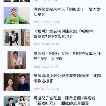
2026/02/19 15:42
明道驚覺被朱孝天「刪好友」 雙方對
話曝光
2025/07/25 08:39
《難哄》章若楠與陳星旭「帳棚吻」！
霸總始祖明道驚喜現身
2025/05/05 17:45
開直播「陪睡」女粉！明道帶貨單日狂
吸2.5億 近況曝
2025/04/13 14:47
陳喬恩甜挽老公現身蕭敬騰婚禮 被問
懷孕這樣答
2024/10/13 17:26
明道兒子當花童！陳喬恩因1事笑喊
「新娘好累」 甜擁帥尪畫面曝