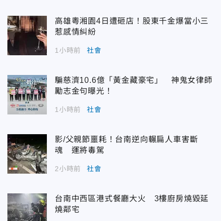
高雄粵湘園4日遭砸店！股東千金爆當小三
惹感情糾紛
1小時前
社會
騙慈濟10.6億「黃金藏豪宅」 神鬼女律師
勵志金句曝光！
1小時前
社會
影/父親節噩耗！台南逆向輾扁人車害斷
魂 運將毒駕
2小時前
社會
台南中西區港式餐廳大火 3樓廚房燒毀延
燒鄰宅