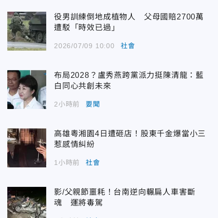
役男訓練倒地成植物人 父母國賠2700萬
遭駁「時效已過」
2026/07/09 10:00
社會
布局2028？盧秀燕跨黨派力挺陳清龍：藍
白同心共創未來
2小時前
要聞
高雄粵湘園4日遭砸店！股東千金爆當小三
惹感情糾紛
1小時前
社會
影/父親節噩耗！台南逆向輾扁人車害斷
魂 運將毒駕