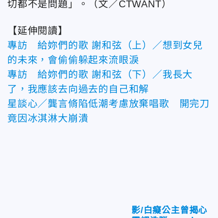
切都不是問題」。（文／CTWANT）
【延伸閱讀】
專訪 給妳們的歌 謝和弦（上）／想到女兒
的未來，會偷偷躲起來流眼淚
專訪 給妳們的歌 謝和弦（下）／我長大
了，我應該去向過去的自己和解
星談心／龔言脩陷低潮考慮放棄唱歌 開完刀
竟因冰淇淋大崩潰
影/白癡公主曾揭心