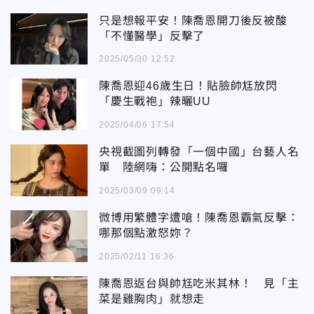
只是想報平安！陳喬恩開刀後反被酸
「不懂醫學」反擊了
2025/05/30 12:52
陳喬恩迎46歲生日！貼臉帥尪放閃
「慶生戰袍」辣曬UU
2025/04/06 17:54
央視截圖列轉發「一個中國」台藝人名
單 陸網嗨：公開點名囉
2025/03/09 09:14
微博用繁體字遭嗆！陳喬恩霸氣反擊：
哪那個點激怒妳？
2025/02/11 16:36
陳喬恩返台與帥尪吃米其林！ 見「主
菜是雞胸肉」就想走