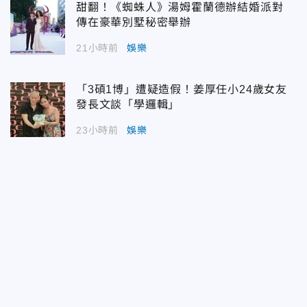
甜翻！《蜘蛛人》湯姆霍蘭德辦結婚派對
傳在豪華別墅秘密舉辦
21小時前
娛樂
「3碩1博」遭疑造假！姜厚任小24歲女友
發長文談「學邏輯」
23小時前
娛樂