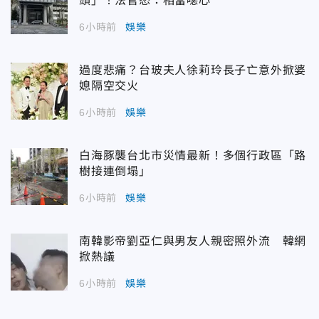
頭」！法官怒：相當噁心
6小時前
娛樂
過度悲痛？台玻夫人徐莉玲長子亡意外掀婆
媳隔空交火
6小時前
娛樂
白海豚襲台北市災情最新！多個行政區「路
樹接連倒塌」
6小時前
娛樂
南韓影帝劉亞仁與男友人親密照外流 韓網
掀熱議
6小時前
娛樂