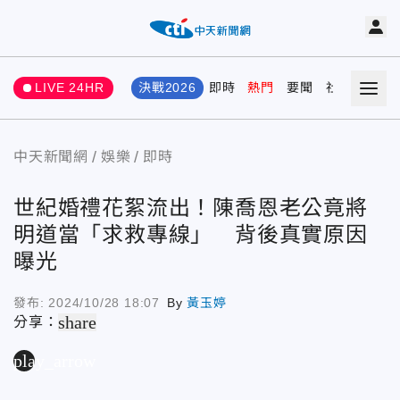
LIVE 24HR
決戰2026
即時
熱門
要聞
社會
娛樂
中天新聞網
娛樂
即時
世紀婚禮花絮流出！陳喬恩老公竟將
明道當「求救專線」 背後真實原因
曝光
發布:
2024/10/28 18:07
By
黃玉婷
share
分享：
play_arrow