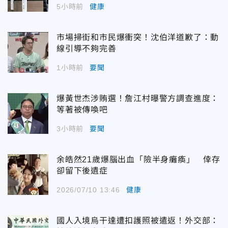
5小時前
健康
市場掃街和市民爆衝突！沈伯洋道歉了：動
線引導不夠完善
1小時前
要聞
爆黃世杰涉賄選！詹江村曝警方調查進度：
等著被傳喚吧
3小時前
要聞
余皓然21歲爆腦出血「險半身癱瘓」 倖存
卻留下後遺症
2026/07/10 13:46
健康
國人入境烏干達遭扣護照被遣返！外交部：