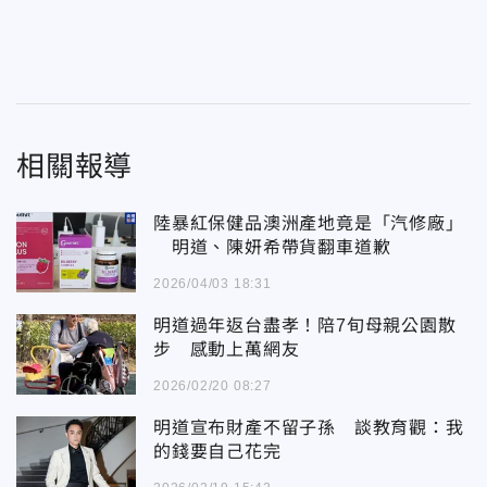
相關報導
陸暴紅保健品澳洲產地竟是「汽修廠」
明道、陳妍希帶貨翻車道歉
2026/04/03 18:31
明道過年返台盡孝！陪7旬母親公園散
步 感動上萬網友
2026/02/20 08:27
明道宣布財產不留子孫 談教育觀：我
的錢要自己花完