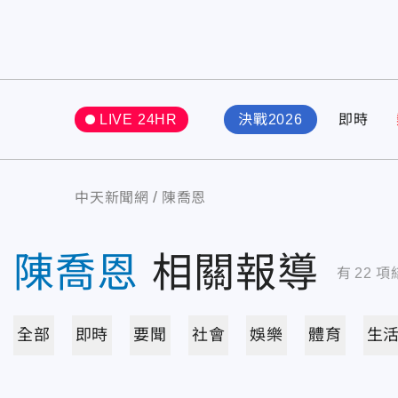
LIVE 24HR
決戰2026
即時
中天新聞網
陳喬恩
陳喬恩
相關報導
有
22
項
全部
即時
要聞
社會
娛樂
體育
生