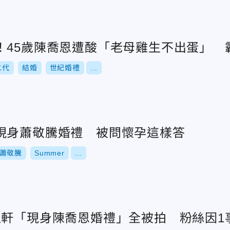
！45歲陳喬恩遭酸「老母雞生不出蛋」 
二代
結婚
世紀婚禮
...
現身蕭敬騰婚禮 被問懷孕這樣答
蕭敬騰
Summer
...
以軒「現身陳喬恩婚禮」全被拍 粉絲因1