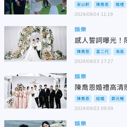
安以軒
陳喬恩
婚禮
2024/09/24 11:19
娛樂
感人誓詞曝光！
陳喬恩
富二代
海島
2024/09/23 17:27
娛樂
陳喬恩婚禮高清
陳喬恩
結婚
鄭元暢
2024/09/23 09:09
娛樂