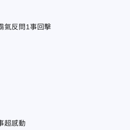
霸氣反問1事回擊
事超感動