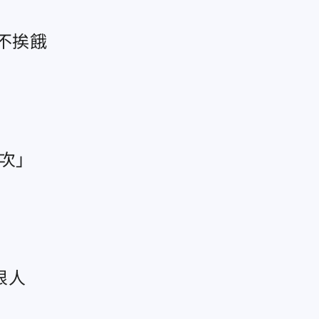
不挨餓
一次」
狠人