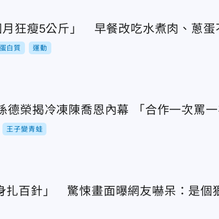
2個月狂瘦5公斤」 早餐改吃水煮肉、蔥蛋
蛋白質
運動
！孫德榮揭冷凍陳喬恩內幕 「合作一次罵
王子變青蛙
身扎百針」 驚悚畫面曝網友嚇呆：是個