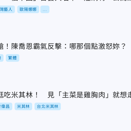
灣藝人
歐陽娜娜
...
嗆！陳喬恩霸氣反擊：哪那個點激怒妳？
物
繁體
尪吃米其林！ 見「主菜是雞胸肉」就想
曾偉昌
米其林
台北米其林