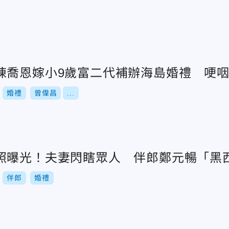
陳喬恩嫁小9歲富二代補辦海島婚禮 哽
婚禮
曾偉昌
...
照曝光！夫妻閃瞎眾人 伴郎鄭元暢「黑
伴郎
婚禮