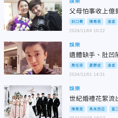
娛樂
父母怕事收上億
封口費
陳喬恩
凌虐
2024/11/04 10:22
娛樂
遺體缺手、肚凹
喬任梁
憂鬱症
凌虐
2024/11/01 14:31
娛樂
世紀婚禮花絮流
陳喬恩
馬來西亞
富