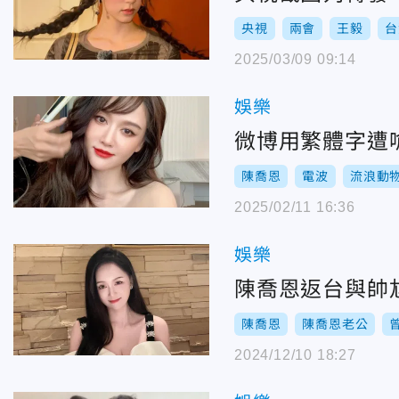
央視
兩會
王毅
台
2025/03/09 09:14
娛樂
微博用繁體字遭
陳喬恩
電波
流浪動
2025/02/11 16:36
娛樂
陳喬恩返台與帥
陳喬恩
陳喬恩老公
2024/12/10 18:27