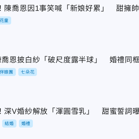
！陳喬恩因1事笑喊「新娘好累」 甜擁
花童
陳喬恩披白紗「破尺度露半球」 婚禮同
伴娘團
七朵花
！深V婚紗解放「渾圓雪乳」 甜蜜誓詞
結婚
婚禮