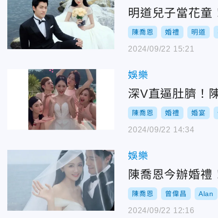
明道兒子當花童
陳喬恩
婚禮
明道
2024/09/22 15:21
娛樂
深V直逼肚臍！
陳喬恩
婚禮
婚宴
2024/09/22 14:34
娛樂
陳喬恩今辦婚禮
陳喬恩
曾偉昌
Alan
2024/09/22 12:16