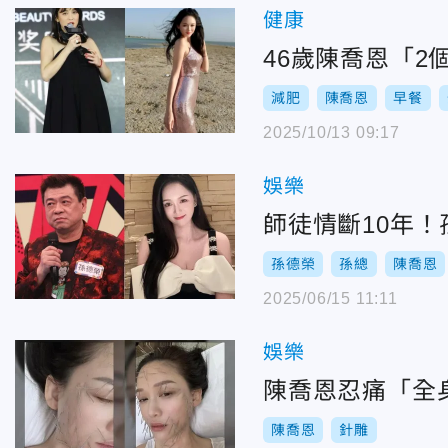
健康
46歲陳喬恩「
減肥
陳喬恩
早餐
2025/10/13 09:17
娛樂
師徒情斷10年
孫德榮
孫總
陳喬恩
2025/06/15 11:11
娛樂
陳喬恩忍痛「全
陳喬恩
針雕