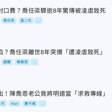
封口費？喬任梁驟逝8年驚傳被凌虐致死
喬任梁
富二代
...
陷？喬任梁離世8年突爆「遭凌虐致死」
遺體
陳喬恩
...
出！陳喬恩老公竟將明道當「求救專線」
二代
Alan
蘭卡威
...