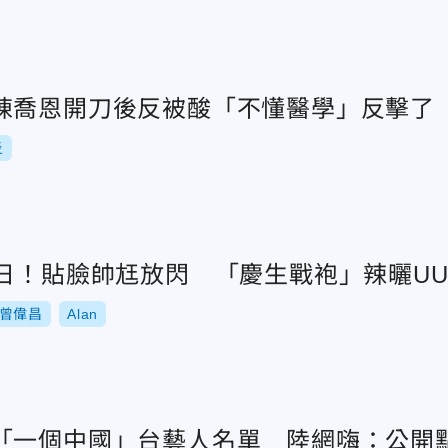
陳喬恩開刀後反被酸「不懂醫學」反擊了
炎
生日！貼臉帥尪放閃 「慶生戰袍」辣曬U
曾偉昌
Alan
「一個中國」台藝人名單 陸網嗨：公開