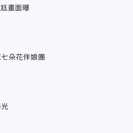
帥尪畫面曝
框七朵花伴娘團
曝光