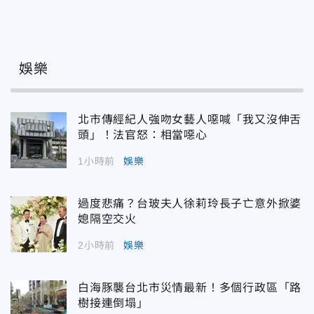
娛樂
北市傳經紀人強吻女藝人噁喊「我又沒伸舌
頭」！法官怒：相當噁心
1小時前
娛樂
過度悲痛？台玻夫人徐莉玲長子亡意外掀婆
媳隔空交火
2小時前
娛樂
白海豚襲台北市災情最新！多個行政區「路
樹接連倒塌」