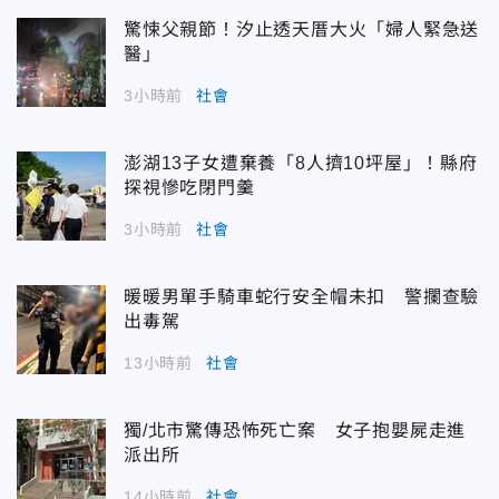
驚悚父親節！汐止透天厝大火「婦人緊急送
醫」
3小時前
社會
澎湖13子女遭棄養「8人擠10坪屋」！縣府
探視慘吃閉門羹
3小時前
社會
暖暖男單手騎車蛇行安全帽未扣 警攔查驗
出毒駕
13小時前
社會
獨/北市驚傳恐怖死亡案 女子抱嬰屍走進
派出所
14小時前
社會