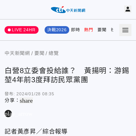
LIVE 24HR
決戰2026
即時
熱門
要聞
社會
娛樂
中天新聞網
要聞
總覽
白營8立委會投給誰？ 黃揚明：游錫
堃4年前3度拜訪民眾黨團
發布:
2024/01/28 08:35
share
分享：
play_arrow
記者黃彥昇／綜合報導