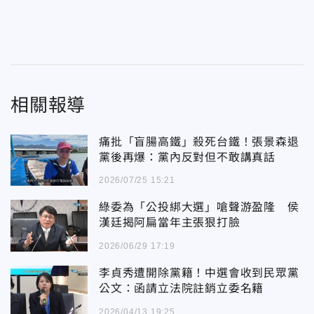
相關報導
痛批「盲腸高鐵」殺死台鐵！張景森退
黨後再爆：黨內反對但不敢講真話
2026/07/25 15:21
綠委為「公投綁大選」嗆聲游盈隆 侯
漢廷揭阿扁當年主張狠打臉
2026/06/29 17:19
李貞秀遭開除黨籍！中選會收到民眾黨
公文：函請立法院註銷立委名籍
2026/04/13 19:25