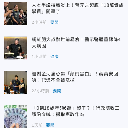
人本爭議持續炎上！葉元之起底「18萬貴族
學費」開轟了
2小時前
要聞
網紅肥大叔辭世前暴瘦！醫示警體重驟降4
大病因
1小時前
健康
遭謝金河痛心轟「顛倒黑白」！蔣萬安回
嗆：記憶不會被洗掉
23小時前
要聞
「0到18歲年領6萬」沒了？！行政院收三
讀函文喊：採取憲政作為
1天前
要聞