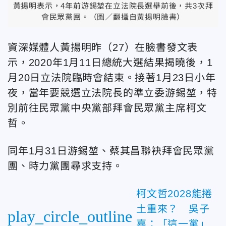
黃揚明表示，4年前游錫堃在立法院長選舉前後，共3次拜
會民眾黨團。（圖／翻攝自黃揚明臉書）
資深媒體人黃揚明昨（27）在臉書發文表
示，2020年1月11日總統大選結果揭曉後，1
月20日立法院臨時會結束。接著1月23日小年
夜，當年要競選立法院長的準立委游錫堃，特
別前往民眾黨中央黨部拜會民眾黨主席柯文
哲。
同年1月31日游錫堃、蔡其昌聯袂拜會民眾黨
團、時力黨團尋求支持。
柯文哲2028能捲
土重來？ 吳子
play_circle_outline
嘉：「這一黨」