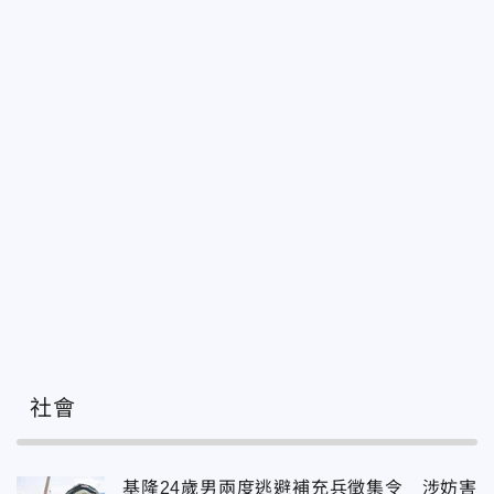
社會
基隆24歲男兩度逃避補充兵徵集令 涉妨害