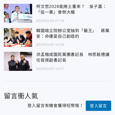
柯文哲2028能捲土重來？ 吳子嘉：
「這一黨」會倒大楣
2024/01/28 07:28
韓國瑜立院辦公室抽到「籤王」 蔣萬
安：命運是自己創造的
2024/01/26 16:58
洪孟楷成國民黨團書記長 林思銘禮讓
任首席副書記長
2024/01/26 14:07
留言衝人氣
登入留言有機會獲得旺幣哦！
登入留言