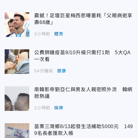
震撼！足壇巨星梅西悲曝噩耗「父親病逝享
壽68歲」
3小時前
體育
公費肺鏈疫苗8/10升級只需打1劑 5大QA
一次看
54分鐘前
健康
南韓影帝劉亞仁與男友人親密照外流 韓網
掀熱議
2小時前
娛樂
苗栗三灣鄉8/13起發生活補助5000元 149
9名長者匯款入帳