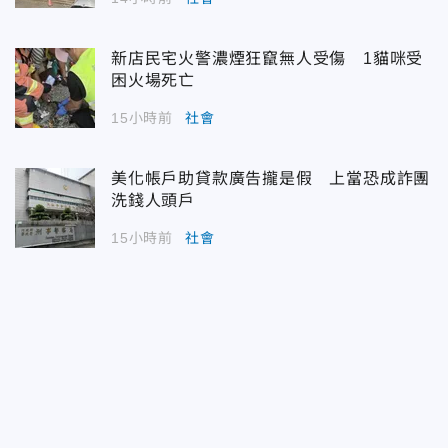
新店民宅火警濃煙狂竄無人受傷 1貓咪受
困火場死亡
15小時前
社會
美化帳戶助貸款廣告攏是假 上當恐成詐團
洗錢人頭戶
15小時前
社會