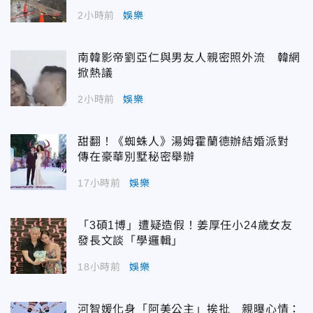
2小時前
娛樂
南韓影帝劉亞仁與男友人親密照外流 韓網
掀熱議
2小時前
娛樂
甜翻！《蜘蛛人》湯姆霍蘭德辦結婚派對
傳在豪華別墅秘密舉辦
17小時前
娛樂
「3碩1博」遭疑造假！姜厚任小24歲女友
發長文談「學邏輯」
18小時前
娛樂
河智媛化身「阿美公主」挨批 親曝心情：