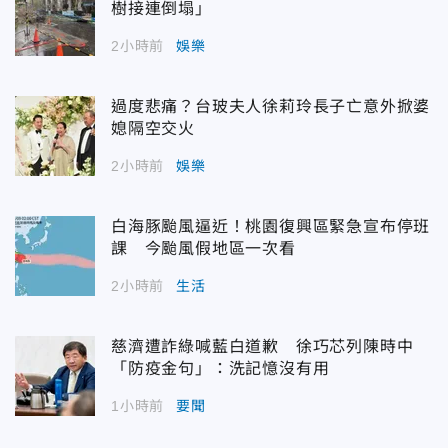
樹接連倒塌」
2小時前
娛樂
過度悲痛？台玻夫人徐莉玲長子亡意外掀婆
媳隔空交火
2小時前
娛樂
白海豚颱風逼近！桃園復興區緊急宣布停班
課 今颱風假地區一次看
2小時前
生活
慈濟遭詐綠喊藍白道歉 徐巧芯列陳時中
「防疫金句」：洗記憶沒有用
1小時前
要聞