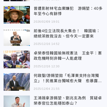
曾遭影射林宅血案嫌犯 游錫堃：40多
年至今心有餘悸
2026/02/09 19:01
前後4位立法院長大集合！ 韓國瑜：
總統茶敘我沒去、但今天一定要來
2025/12/16 14:52
卓榮泰怪韓國瑜無視憲法 王金平：憲
政危機時刻非韓一人能處理
2025/12/16 12:30
何啟聖/游錫堃拋「毛澤東支持台灣獨
立」！民進黨台獨喊愈大聲 愈暴露不
敢台獨的事實
2025/12/04 21:55
王鴻薇拿游錫堃、劉兆玄為例 質疑卓
榮泰官位怎能穩如泰山？