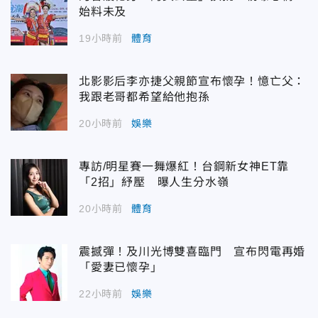
始料未及
19小時前
體育
北影影后李亦捷父親節宣布懷孕！憶亡父：
我跟老哥都希望給他抱孫
20小時前
娛樂
專訪/明星賽一舞爆紅！台鋼新女神ET靠
「2招」紓壓 曝人生分水嶺
20小時前
體育
震撼彈！及川光博雙喜臨門 宣布閃電再婚
「愛妻已懷孕」
22小時前
娛樂