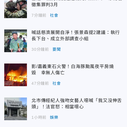
徵集罪判3月
7分鐘前
社會
喊話慈濟展開自淨！張景森提2建議：執行
長下台、成立外部調查小組
30分鐘前
要聞
影/嘉義東石火警！白海豚颱風夜平房燒
毀 幸無人傷亡
47分鐘前
社會
北市傳經紀人強吻女藝人噁喊「我又沒伸舌
頭」！法官怒：相當噁心
1小時前
娛樂