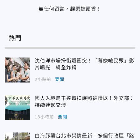
無任何留言，趕緊搶頭香！
熱門
沈伯洋市場掃街爆衝突！「幕僚嗆民眾」影
片曝光 網全炸鍋
2小時前
要聞
國人入境烏干達遭扣護照被遣返！外交部：
持續連繫交涉
18小時前
要聞
白海豚襲台北市災情最新！多個行政區「路