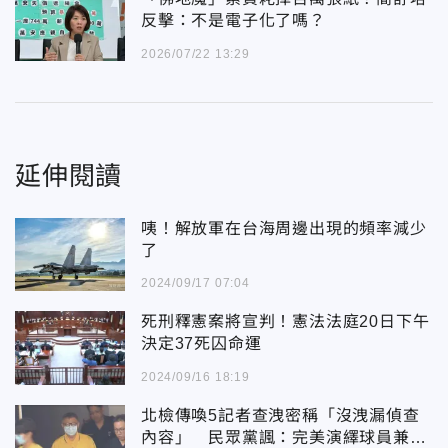
反擊：不是電子化了嗎？
2026/07/22 13:29
延伸閱讀
咦！解放軍在台海周邊出現的頻率減少
了
2024/09/17 07:04
死刑釋憲案將宣判！憲法法庭20日下午
決定37死囚命運
2024/09/16 18:19
北檢傳喚5記者查洩密稱「沒洩漏偵查
內容」 民眾黨諷：完美演繹球員兼裁