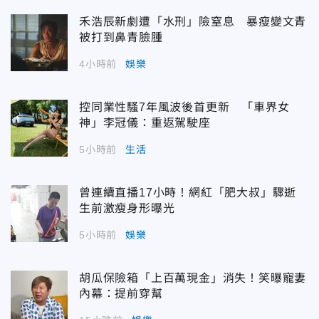
禾浩辰新劇遭「水刑」險窒息 暴瘦變文青
被打到鼻青臉腫
4小時前
娛樂
控同業性騷7年風波後首更新 「車界女
神」李冠儀：重返駕駛座
5小時前
生活
曾連續直播17小時！網紅「肥大叔」驟逝
生前激瘦身形曝光
5小時前
娛樂
胡瓜保險箱「上百萬現金」消失！笑曝寵妻
內幕：提前穿幫