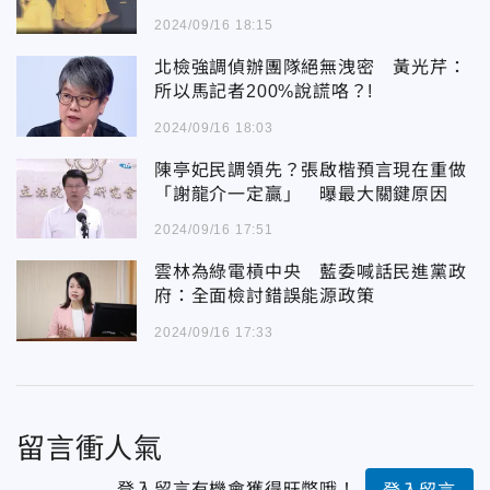
判
2024/09/16 18:15
北檢強調偵辦團隊絕無洩密 黃光芹：
所以馬記者200%說謊咯？!
2024/09/16 18:03
陳亭妃民調領先？張啟楷預言現在重做
「謝龍介一定贏」 曝最大關鍵原因
2024/09/16 17:51
雲林為綠電槓中央 藍委喊話民進黨政
府：全面檢討錯誤能源政策
2024/09/16 17:33
留言衝人氣
登入留言有機會獲得旺幣哦！