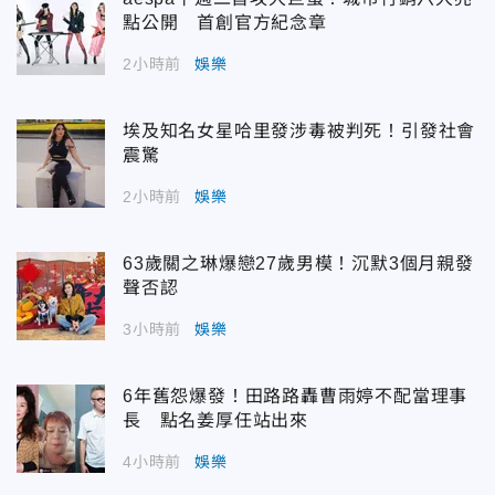
點公開 首創官方紀念章
2小時前
娛樂
埃及知名女星哈里發涉毒被判死！引發社會
震驚
2小時前
娛樂
63歲關之琳爆戀27歲男模！沉默3個月親發
聲否認
3小時前
娛樂
6年舊怨爆發！田路路轟曹雨婷不配當理事
長 點名姜厚任站出來
4小時前
娛樂