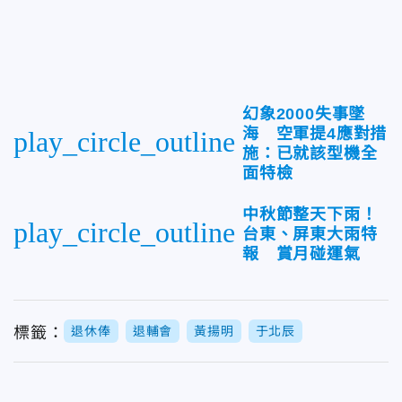
幻象2000失事墜
海 空軍提4應對措
play_circle_outline
施：已就該型機全
面特檢
中秋節整天下雨！
play_circle_outline
台東、屏東大雨特
報 賞月碰運氣
標籤：
退休俸
退輔會
黃揚明
于北辰