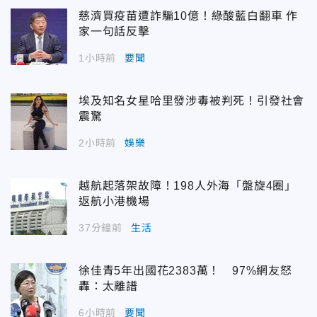
慈濟買疫苗遭詐騙10億！綠酸藍白翻車 作
家一句話反擊
1小時前
要聞
埃及知名女星哈里發涉毒被判死！引發社會
震驚
2小時前
娛樂
越航起落架故障！198人外海「盤旋4圈」
返航小港機場
37分鐘前
生活
徐佳青5年出國花2383萬！ 97%網友怒
轟：太離譜
6小時前
要聞