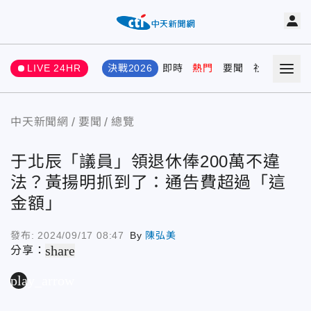
LIVE 24HR
決戰2026
即時
熱門
要聞
社會
娛樂
中天新聞網
要聞
總覽
于北辰「議員」領退休俸200萬不違
法？黃揚明抓到了：通告費超過「這
金額」
發布:
2024/09/17 08:47
By
陳弘美
share
分享：
play_arrow