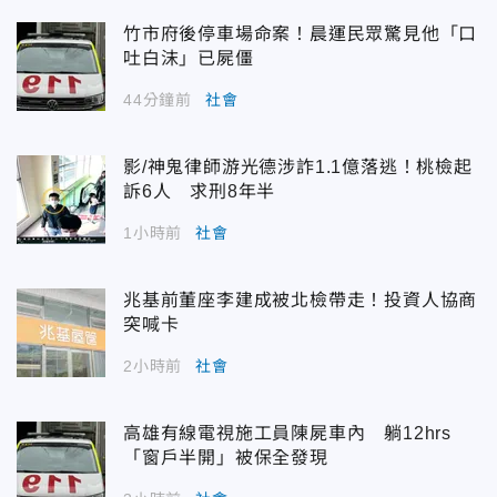
竹市府後停車場命案！晨運民眾驚見他「口
吐白沫」已屍僵
44分鐘前
社會
影/神鬼律師游光德涉詐1.1億落逃！桃檢起
訴6人 求刑8年半
1小時前
社會
兆基前董座李建成被北檢帶走！投資人協商
突喊卡
2小時前
社會
高雄有線電視施工員陳屍車內 躺12hrs
「窗戶半開」被保全發現