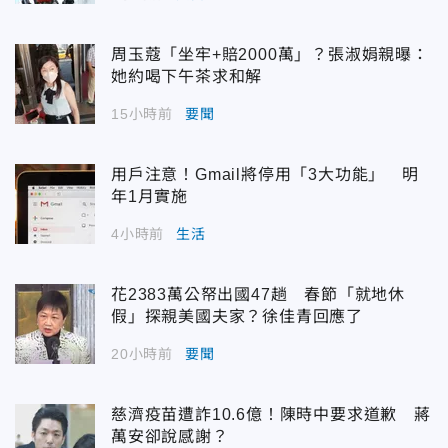
周玉蔻「坐牢+賠2000萬」？張淑娟親曝：
她約喝下午茶求和解
15小時前
要聞
用戶注意！Gmail將停用「3大功能」 明
年1月實施
4小時前
生活
花2383萬公帑出國47趟 春節「就地休
假」探親美國夫家？徐佳青回應了
20小時前
要聞
慈濟疫苗遭詐10.6億！陳時中要求道歉 蔣
萬安卻說感謝？