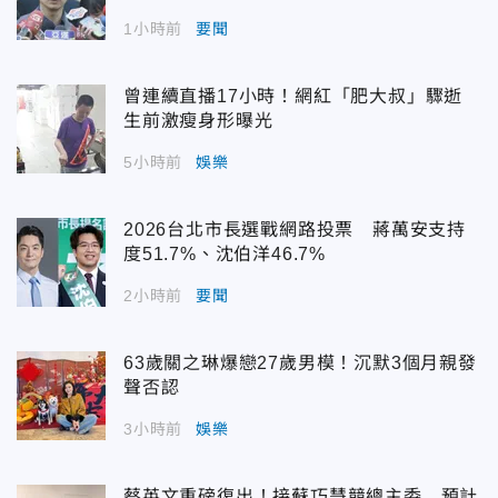
1小時前
要聞
曾連續直播17小時！網紅「肥大叔」驟逝
生前激瘦身形曝光
5小時前
娛樂
2026台北市長選戰網路投票 蔣萬安支持
度51.7%、沈伯洋46.7%
2小時前
要聞
63歲關之琳爆戀27歲男模！沉默3個月親發
聲否認
3小時前
娛樂
蔡英文重磅復出！接蘇巧慧競總主委 預計