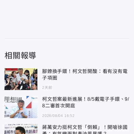
相關報導
腳鐐換手鐶！柯文哲開酸：看有沒有電
子項圈
2天前
柯文哲案最新進展！8/5戴電子手鐶、9/
8二審首次開庭
2026/08/04 16:52
蔣萬安力挺柯文哲「倒賴」！開嗆徐國
勇：有氣魄面對毒油風暴嗎？