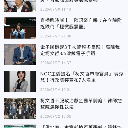
2026/07/30 11:48
直播臨時喊卡 陳昭姿自曝：在立院附
近跌倒「輕微腦震盪」
2026/07/27 21:38
電子腳鐶響3千次警報多烏龍！高院裁
定柯文哲8/5改戴電子手鐶
2026/07/27 14:37
NCC主委提名「柯文哲市府官員」袁秀
慧！行政院突宣布7人名單
2026/07/24 19:01
柯文哲不服政治獻金罰單開庭！律師控
監院選擇性執法
2026/07/22 15:05
「佛地魔」索資耗掉百萬張紙？簡舒培