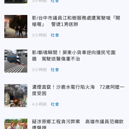
3小時前
社會
影/台中市議員江和樹服務處遭駕駛嗆「開
槍喔」 警逮1男送辦
3小時前
社會
影/斷魂瞬間！屏東小貨車逆向撞民宅圍
牆 駕駛送醫傷重不治
3小時前
社會
濃煙直竄！沙鹿水電行陷火海 72歲阿嬤一
度受困
4小時前
社會
疑涉原鄉工程貪污弊案 高雄市議員范織欽
遭聲押