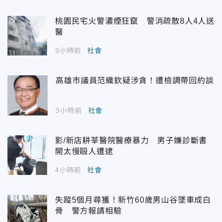
桃園民宅火警濃煙狂竄 警消疏散8人4人送
醫
3小時前
社會
高雄市議員范織欽疑涉貪！遭檢調帶回約談
3小時前
社會
影/新店耕莘醫院醫療暴力 男子嫌診斷書
開太慢毆人遭逮
4小時前
社會
失蹤5個月尋獲！新竹60歲男山谷墜車成白
骨 警方報請相驗