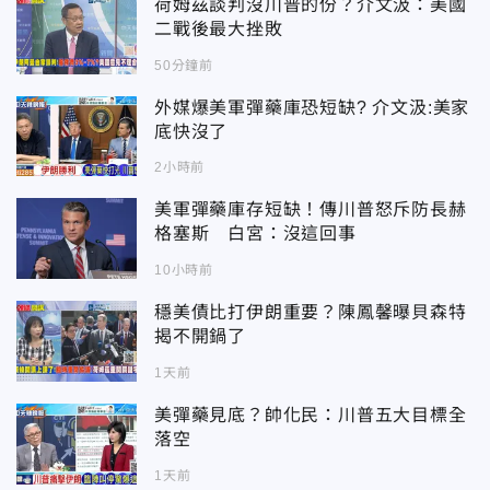
荷姆茲談判沒川普的份？介文汲：美國
二戰後最大挫敗
50分鐘前
外媒爆美軍彈藥庫恐短缺? 介文汲:美家
底快沒了
2小時前
美軍彈藥庫存短缺！傳川普怒斥防長赫
格塞斯 白宮：沒這回事
10小時前
穩美債比打伊朗重要？陳鳳馨曝貝森特
揭不開鍋了
1天前
美彈藥見底？帥化民：川普五大目標全
落空
1天前