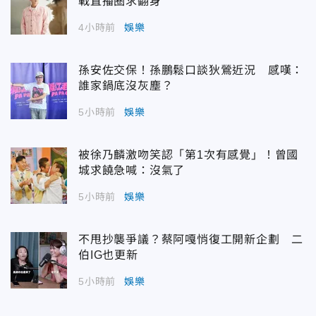
戰直播圈求翻身
4小時前
娛樂
孫安佐交保！孫鵬鬆口談狄鶯近況 感嘆：
誰家鍋底沒灰塵？
5小時前
娛樂
被徐乃麟激吻笑認「第1次有感覺」！曾國
城求饒急喊：沒氣了
5小時前
娛樂
不甩抄襲爭議？蔡阿嘎悄復工開新企劃 二
伯IG也更新
5小時前
娛樂