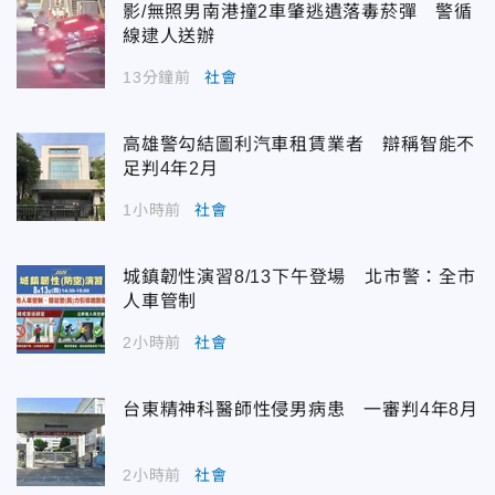
影/無照男南港撞2車肇逃遺落毒菸彈 警循
線逮人送辦
13分鐘前
社會
高雄警勾結圖利汽車租賃業者 辯稱智能不
足判4年2月
1小時前
社會
城鎮韌性演習8/13下午登場 北市警：全市
人車管制
2小時前
社會
台東精神科醫師性侵男病患 一審判4年8月
2小時前
社會