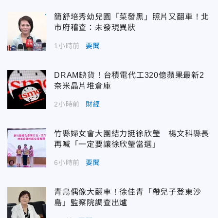
簡舒培秀幼兒園「菜發黑」照片又翻車！北
市府稽查：未發現異狀
1小時前
要聞
DRAM缺貨！台積電代工320億蘋果最新2
奈米晶片堆倉庫
2小時前
財經
竹縣婦女會大團結力挺徐欣瑩 楊文科縣長
再喊「一定要讓徐欣瑩當選」
6小時前
要聞
青鳥偶像大翻車！徐佳青「帶兒子登東沙
島」監察院調查出爐