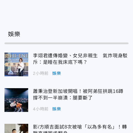
娛樂
李翊君遭傳婚變、女兒非親生 氣炸現身駁
斥：是睡在我床底下嗎？
2小時前
娛樂
蕭秉治登新加坡開唱！被阿弟狂拱跳16蹲
撐不到一半崩潰：腿要斷了
4小時前
娛樂
影/方順吉面試8次被嗆「以為多有名」！轉