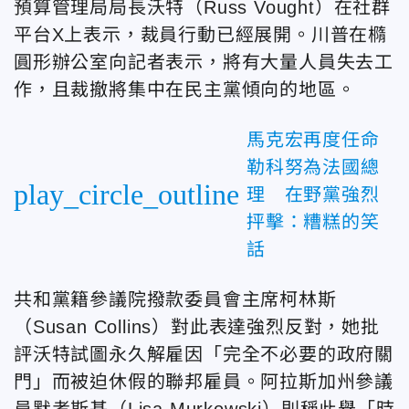
預算管理局局長沃特（Russ Vought）在社群
平台X上表示，裁員行動已經展開。川普在橢
圓形辦公室向記者表示，將有大量人員失去工
作，且裁撤將集中在民主黨傾向的地區。
馬克宏再度任命
勒科努為法國總
play_circle_outline
理 在野黨強烈
抨擊：糟糕的笑
話
共和黨籍參議院撥款委員會主席柯林斯
（Susan Collins）對此表達強烈反對，她批
評沃特試圖永久解雇因「完全不必要的政府關
門」而被迫休假的聯邦雇員。阿拉斯加州參議
員默考斯基（Lisa Murkowski）則稱此舉「時