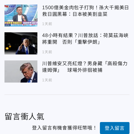
1500億美金肉包子打狗！孫大千揭美日
救日圓黑幕：日本被美割韭菜
1天前
48小時有結果？川普放話：荷莫茲海峽
將重開 否則「重擊伊朗」
1天前
川普維安又亮紅燈？男身藏「高殺傷力
達姆彈」 球場外徘徊被捕
1天前
留言衝人氣
登入留言有機會獲得旺幣哦！
登入留言