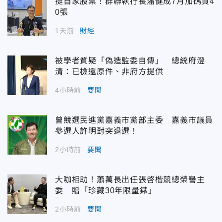
挺自家股票！群聯執行長潘健成7月加碼買4
0張
1天前
財經
被學者質疑「偽造監委自傳」 總統府澄
清：已檢還原件、非府方提供
4小時前
要聞
曾競選民進黨嘉義市黨部主委 嘉義市議員
參選人許明對突退選！
2小時前
要聞
大咖相助！蕭萬長出任張啓楷競總榮譽主
委 贈「珍藏30年限量錶」
2小時前
要聞