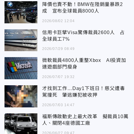
降價也賣不動！BMW在陸銷量暴跌2
成 宣布全球裁員8000人
2026/08/02 12:04
信用卡巨擘Visa驚傳裁員2600人 占
全球員工7%
2026/07/29 08:49
微軟裁員4800人重整Xbox AI投資加
速遊戲部門瘦身
2026/07/07 19:32
才找到工作…Day1下班日！慈父遭毒
駕撞死 肇逃嫌犯被收押
2026/07/03 14:47
福斯傳啟動史上最大改革 擬裁員10萬
人、關閉4座德國工廠
2026/06/27 09:47