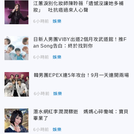
江蕙淚別化妝師陳聆薇「遺憾沒讓她多補
妝」 吐抗癌過來人心聲
6小時前
娛樂
日新人男團VIBY出道2個月攻武道館！推F
an Song告白：終於找到你
6小時前
娛樂
韓男團EPEX連5年攻台！9月一天連開兩場
6小時前
娛樂
潛水網紅李潤潤驟逝 媽媽心碎慟喊：寶貝
畢業了
6小時前
娛樂