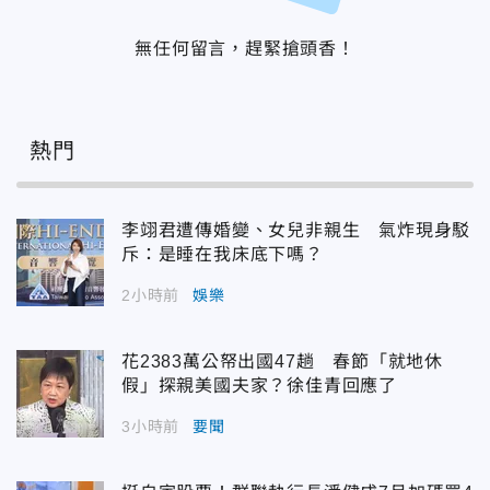
無任何留言，趕緊搶頭香！
熱門
李翊君遭傳婚變、女兒非親生 氣炸現身駁
斥：是睡在我床底下嗎？
2小時前
娛樂
花2383萬公帑出國47趟 春節「就地休
假」探親美國夫家？徐佳青回應了
3小時前
要聞