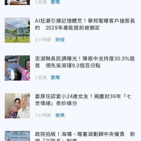
1天前
要聞
AI狂潮引爆記憶體荒！華邦電曝客戶搶簽長
約 2029年產能提前被鎖定
2小時前
財經
澎湖縣長民調曝光！陳振中支持度30.3%居
首 領先吳淑瑾9.3個百分點
1天前
要聞
姜厚任認愛小24歲女友！揭塵封39年「七
世情緣」奇妙緣分
7小時前
娛樂
政院拍板！海嘯、堰塞湖劃歸中央權責 新