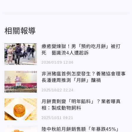
相關報導
療癒變煉獄！男「預約吃月餅」被打
死 藝識流4人遭起訴
2026/01/29 12:06
非洲豬瘟首例怎麼發生？養豬協會理事
長潘連周推測「月餅」釀禍
2025/10/22 22:24
月餅賣剩變「明年餡料」？業者曝真
相：製成動物飼料
2025/10/11 09:21
陸中秋前月餅銷售額「年暴跌45%」