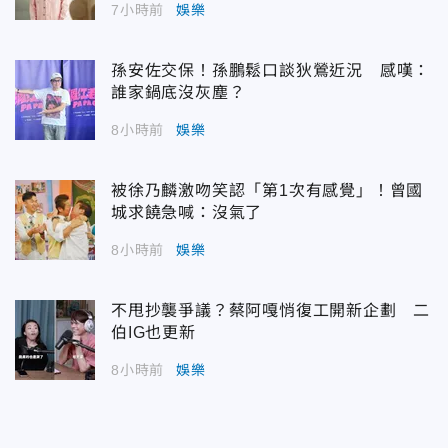
7小時前
娛樂
孫安佐交保！孫鵬鬆口談狄鶯近況 感嘆：
誰家鍋底沒灰塵？
8小時前
娛樂
被徐乃麟激吻笑認「第1次有感覺」！曾國
城求饒急喊：沒氣了
8小時前
娛樂
不甩抄襲爭議？蔡阿嘎悄復工開新企劃 二
伯IG也更新
8小時前
娛樂