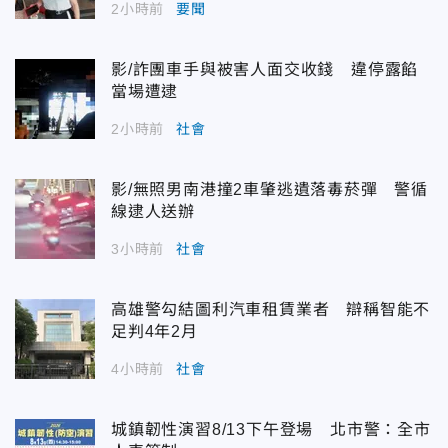
2小時前
要聞
影/詐團車手與被害人面交收錢 違停露餡
當場遭逮
2小時前
社會
影/無照男南港撞2車肇逃遺落毒菸彈 警循
線逮人送辦
3小時前
社會
高雄警勾結圖利汽車租賃業者 辯稱智能不
足判4年2月
4小時前
社會
城鎮韌性演習8/13下午登場 北市警：全市