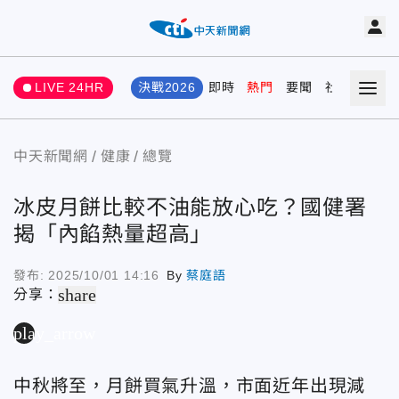
LIVE 24HR
決戰2026
即時
熱門
要聞
社會
娛樂
中天新聞網
健康
總覽
冰皮月餅比較不油能放心吃？國健署
揭「內餡熱量超高」
發布:
2025/10/01 14:16
By
蔡庭語
share
分享：
play_arrow
中秋將至，月餅買氣升溫，市面近年出現減