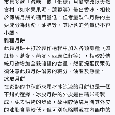
市售多款「減糖」或「低糖」月餅常改以天然
食材（如水果果泥、蓮蓉等）帶出香味，相較
於傳統月餅的糖用量低，但考量製作月餅的主
要成分為麵粉、油脂等，其所含的熱量仍不容
小覷。
雜糧月餅
此類月餅主打於製作過程中加入各類雜糧（如
紅藜、蕎麥、燕麥、亞麻仁籽等），相較於傳
統月餅增加全榖雜糧的含量，然而提醒民眾仍
須注意此類月餅潛藏的糖分、油脂及熱量。
冰皮月餅
在炎熱的中秋節來顆冰冰涼涼的月餅也是一個
不錯的選擇，冰皮月餅的外皮是由糯米粉製
成，免去烘烤的步驟，故相較傳統月餅其外皮
的油脂含量較低，但可別忽略隱藏在內餡中的