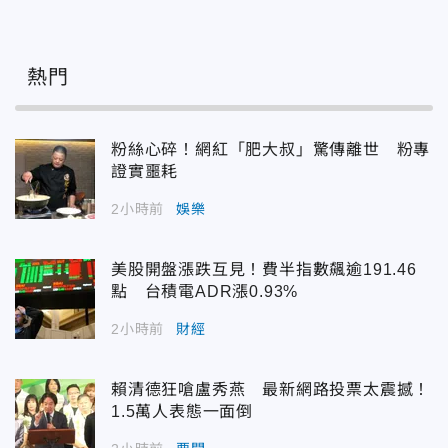
熱門
粉絲心碎！網紅「肥大叔」驚傳離世 粉專
證實噩耗
2小時前
娛樂
美股開盤漲跌互見！費半指數飆逾191.46
點 台積電ADR漲0.93%
2小時前
財經
賴清德狂嗆盧秀燕 最新網路投票太震撼！
1.5萬人表態一面倒