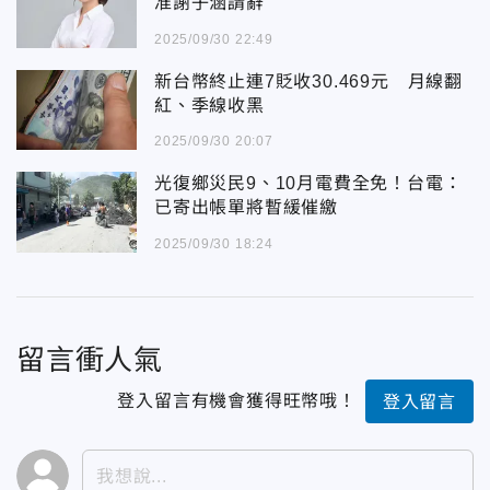
准謝子涵請辭
2025/09/30 22:49
新台幣終止連7貶收30.469元 月線翻
紅、季線收黑
2025/09/30 20:07
光復鄉災民9、10月電費全免！台電：
已寄出帳單將暫緩催繳
2025/09/30 18:24
留言衝人氣
登入留言有機會獲得旺幣哦！
登入留言