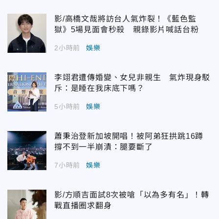
影/高橋文哉將訪台人氣炸裂！《藍色監
獄》5場見面會秒殺 親錄影片喊話台粉
2小時前
娛樂
李翊君遭傳婚變、女兒非親生 氣炸現身駁
斥：是睡在我床底下嗎？
5小時前
娛樂
蕭秉治登新加坡開唱！被阿弟狂拱跳16蹲
撐不到一半崩潰：腿要斷了
7小時前
娛樂
影/方順吉面試8次被嗆「以為多有名」！轉
戰直播圈求翻身