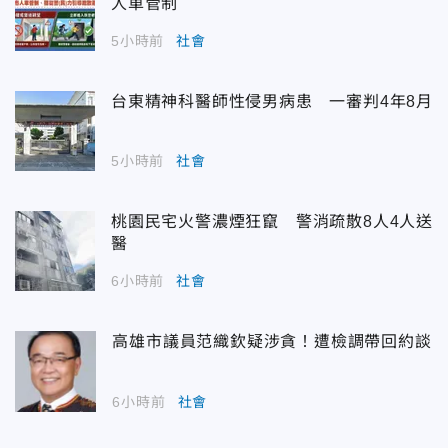
人車管制
5小時前
社會
台東精神科醫師性侵男病患 一審判4年8月
5小時前
社會
桃園民宅火警濃煙狂竄 警消疏散8人4人送
醫
6小時前
社會
高雄市議員范織欽疑涉貪！遭檢調帶回約談
6小時前
社會