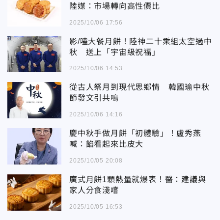
陸媒：市場轉向高性價比
2025/10/06 17:56
影/嗑大餐月餅！陸神二十乘組太空過中
秋 送上「宇宙級祝福」
2025/10/06 14:53
從古人祭月到現代思鄉情 韓國瑜中秋
節發文引共鳴
2025/10/06 14:16
慶中秋手做月餅「初體驗」！盧秀燕
喊：餡看起來比皮大
2025/10/05 20:08
廣式月餅1顆熱量就爆表！醫：建議與
家人分食淺嚐
2025/10/05 16:53