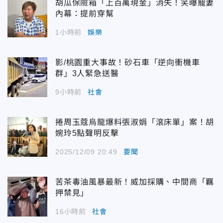
胡瓜保險箱「上百萬現金」消失！笑曝寵妻
內幕：提前穿幫
1小時前
娛樂
影/桃園重大事故！砂石車「逆向衝機車
群」3人緊急送醫
9小時前
社會
捲周玉蔻烏龍爆料張淑娟「滾床單」案！胡
婉玲5點聲明反擊
2025/12/09 20:49
要聞
苦茶毒油風暴最新！威加採購、中間商「羈
押禁見」
16小時前
社會