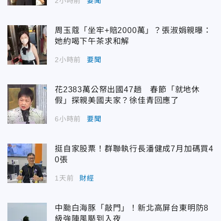
2小時前
要聞
周玉蔻「坐牢+賠2000萬」？張淑娟親曝：
她約喝下午茶求和解
2小時前
要聞
花2383萬公帑出國47趟 春節「就地休
假」探親美國夫家？徐佳青回應了
6小時前
要聞
挺自家股票！群聯執行長潘健成7月加碼買4
0張
1天前
財經
中颱白海豚「敲門」！新北高屏台東明防8
級強陣風颳到入夜