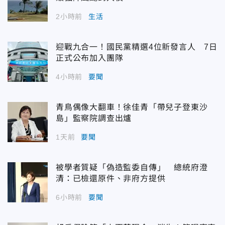
2小時前
生活
迎戰九合一！國民黨精選4位新發言人 7日
正式公布加入團隊
4小時前
要聞
青鳥偶像大翻車！徐佳青「帶兒子登東沙
島」監察院調查出爐
1天前
要聞
被學者質疑「偽造監委自傳」 總統府澄
清：已檢還原件、非府方提供
6小時前
要聞