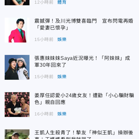
12小時前
體育
震撼彈！及川光博雙喜臨門 宣布閃電再婚
「愛妻已懷孕」
15小時前
娛樂
張惠妹妹妹Saya近況曝光！「阿妹妹」成
軍30年回來了
15小時前
娛樂
姜厚任認愛小24歲女友！遭勸「小心騙財騙
色」親自回應
16小時前
娛樂
王凱人生殺青了！摯友「神似王凱」操辦後