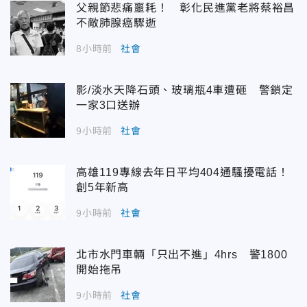
父親節悲痛噩耗！ 彰化民進黨老將蔡裕昌
不敵肺腺癌驟逝
8小時前
社會
影/淡水天降石頭、玻璃瓶4車遭砸 警鎖定
一家3口送辦
9小時前
社會
高雄119專線去年日平均404通騷擾電話！
創5年新高
9小時前
社會
北市水門車輛「只出不進」4hrs 警1800
開始拖吊
9小時前
社會