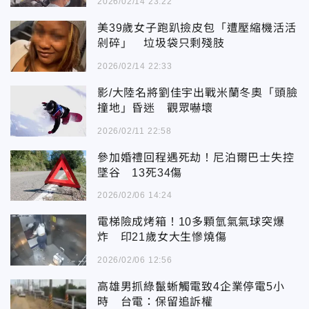
2026/02/14 23:22
美39歲女子跑趴撿皮包「遭壓縮機活活
剁碎」 垃圾袋只剩殘肢
2026/02/14 22:33
影/大陸名將劉佳宇出戰米蘭冬奧「頭臉
撞地」昏迷 觀眾嚇壞
2026/02/11 22:58
參加婚禮回程遇死劫！尼泊爾巴士失控
墜谷 13死34傷
2026/02/06 14:24
電梯險成烤箱！10多顆氫氣氣球突爆
炸 印21歲女大生慘燒傷
2026/02/06 12:56
高雄男抓綠鬣蜥觸電致4企業停電5小
時 台電：保留追訴權