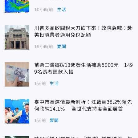
10小時前
生活
川普多晶矽關稅大刀砍下來！政院急喊：赴
美投資業者適用免稅配額
19小時前
要聞
苗栗三灣鄉8/13起發生活補助5000元 149
9名長者匯款入帳
1天前
生活
臺中市長選情最新剖析：江啟臣38.2%領先
何欣純14.1% 全世代支持度全面居首
1天前
要聞