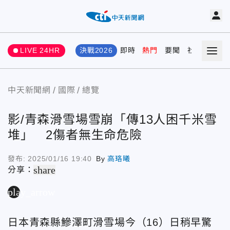
LIVE 24HR
決戰2026
即時
熱門
要聞
社會
娛樂
中天新聞網
國際
總覽
影/青森滑雪場雪崩「傳13人困千米雪
堆」 2傷者無生命危險
發布:
2025/01/16 19:40
By
高珞曦
share
分享：
play_arrow
日本青森縣鰺澤町滑雪場今（16）日稍早驚