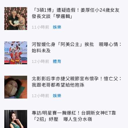
「3碩1博」遭疑造假！姜厚任小24歲女友
發長文談「學邏輯」
11小時前
娛樂
河智媛化身「阿美公主」挨批 親曝心情：
始料未及
12小時前
體育
北影影后李亦捷父親節宣布懷孕！憶亡父：
我跟老哥都希望給他抱孫
12小時前
娛樂
專訪/明星賽一舞爆紅！台鋼新女神ET靠
「2招」紓壓 曝人生分水嶺