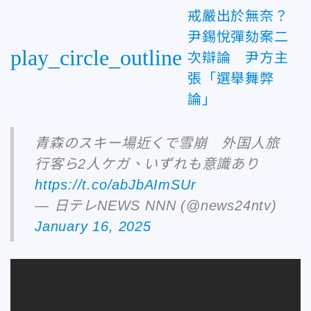
戒嚴出於無奈？
尹錫悅彈劾案二
play_circle_outline
次辯論 尹方主
張「選舉舞弊
論」
青森のスキー場近くで雪崩 外国人旅
行客ら2人ケガ、いずれも意識あり
https://t.co/abJbAImSUr
— 日テレNEWS NNN (@news24ntv)
January 16, 2025