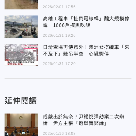
2026/02/01 17:56
高雄工程車「扯倒電線桿」釀大規模停
電 1666戶摸黑吃飯
2026/01/31 19:26
日滑雪場再傳意外！澳洲女搭纜車「來
不及下」懸吊半空 心臟驟停
2026/01/31 17:20
延伸閱讀
戒嚴出於無奈？尹錫悅彈劾案二次辯
論 尹方主張「選舉舞弊論」
2025/01/16 18:08