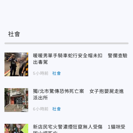
社會
暖暖男單手騎車蛇行安全帽未扣 警攔查驗
出毒駕
5小時前
社會
獨/北市驚傳恐怖死亡案 女子抱嬰屍走進
派出所
6小時前
社會
新店民宅火警濃煙狂竄無人受傷 1貓咪受