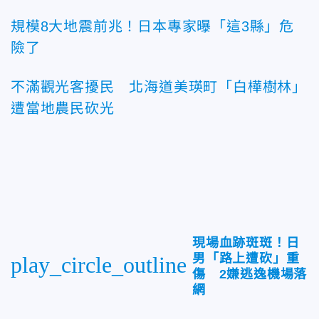
規模8大地震前兆！日本專家曝「這3縣」危
險了
不滿觀光客擾民 北海道美瑛町「白樺樹林」
遭當地農民砍光
現場血跡斑斑！日
男「路上遭砍」重
play_circle_outline
傷 2嫌逃逸機場落
網