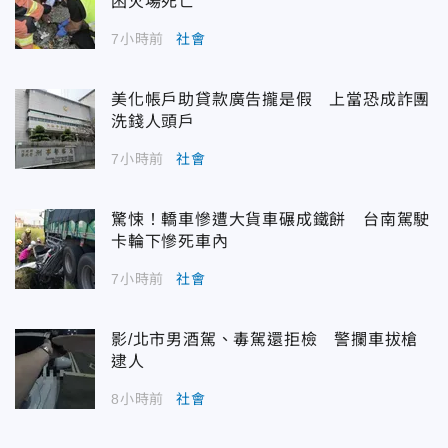
困火場死亡
7小時前
社會
美化帳戶助貸款廣告攏是假 上當恐成詐團
洗錢人頭戶
7小時前
社會
驚悚！轎車慘遭大貨車碾成鐵餅 台南駕駛
卡輪下慘死車內
7小時前
社會
影/北市男酒駕、毒駕還拒檢 警攔車拔槍
逮人
8小時前
社會