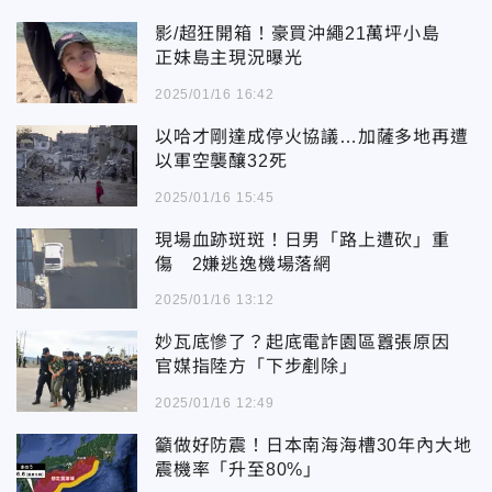
影/超狂開箱！豪買沖繩21萬坪小島
正妹島主現況曝光
2025/01/16 16:42
以哈才剛達成停火協議…加薩多地再遭
以軍空襲釀32死
2025/01/16 15:45
現場血跡斑斑！日男「路上遭砍」重
傷 2嫌逃逸機場落網
2025/01/16 13:12
妙瓦底慘了？起底電詐園區囂張原因
官媒指陸方「下步剷除」
2025/01/16 12:49
籲做好防震！日本南海海槽30年內大地
震機率「升至80%」