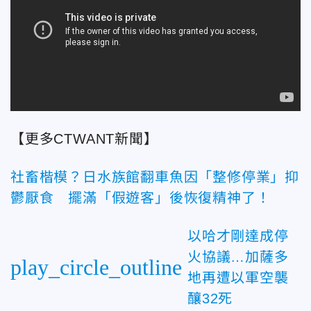
【更多CTWANT新聞】
社畜楷模？日水族館翻車魚因「整修停業」抑
鬱厭食 擺滿「假遊客」後恢復精神了！
以哈才剛達成停
火協議…加薩多
play_circle_outline
地再遭以軍空襲
釀32死