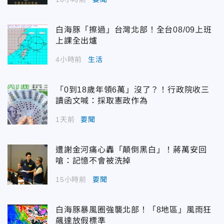
白海豚「擦過」台灣北部！全台08/09上班
上課全出爐
4小時前
生活
「0到18歲年領6萬」沒了？！行政院收三
讀函文喊：採取憲政作為
1天前
要聞
遭謝金河痛心轟「顛倒黑白」！蔣萬安回
嗆：記憶不會被洗掉
15小時前
要聞
白海豚暴風圈強襲北部！「8地區」風雨狂
飆達放假標準