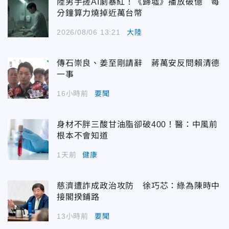
陸男手搓AI劇暴紅！《歸墟》播放破億 每
分鐘算力燒掉近萬台幣
2026/08/06 13:21
大陸
傳石崇良、姜至剛請辭 蔣萬安反問賴清德
一事
16小時前
要聞
身材不胖三酸甘油脂卻破400！醫：中風前
根本不會知道
1天前
健康
慈濟遭詐成政治攻防 徐巧芯：綠為陳時中
接閣揆鋪路
13小時前
要聞