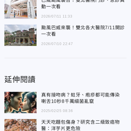
巴威颱風襲台！雙北醫院門診、急診異
動一次看
2026/07/11 11:33
颱風巴威來襲！雙北各大醫院7/11開診
一次看
2026/07/10 22:47
延伸閱讀
真有接吻病？蛀牙、疱疹都可能傳染
喇舌10秒8千萬細菌亂竄
2025/02/25 08:36
天天吃麵包傷身？研究含二級致癌物
醫：洋芋片更危險