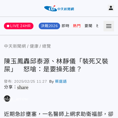
LIVE 24HR
決戰2026
即時
熱門
要聞
社會
娛樂
中天新聞網
健康
總覽
陳玉鳳轟邱泰源、林靜儀「裝死又裝
屎」 怒嗆：是要操死誰？
發布:
2025/02/25 11:27
By
蔡庭語
share
分享：
play_arrow
近期急診壅塞，一名醫師上網求助衛福部，卻