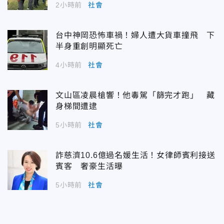
2小時前
社會
台中神岡恐怖車禍！婦人遭大貨車撞飛 下
半身重創明顯死亡
4小時前
社會
文山區凌晨槍響！他毒駕「篩完才跑」 藏
身梯間遭逮
5小時前
社會
詐慈濟10.6億過名媛生活！女律師賓利接送
賓客 奢豪生活曝
5小時前
社會