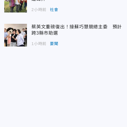
2小時前
社會
蔡英文重磅復出！接蘇巧慧競總主委 預計
跨3縣市助選
1小時前
要聞