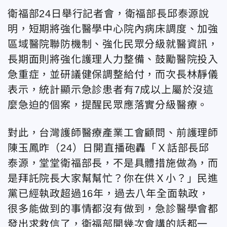
衛福部24日舉行記者會，衛福部長邱泰源說
明，短期將強化醫學中心院內病床調度、加強
區域醫院聯防機制、強化民眾分級就醫資訊，
長期面則將強化護理人力整備、鼓勵醫院投入
急重症，並研議健保調整給付，而次長林靜儀
表示，統計顯示急診患者有7成以上屬於沒這
麼急迫的個案，提醒民眾應落實分級醫療。
對此，台灣護師醫療產業工會顧問、前護理師
陳玉鳳昨（24）日開直播砲轟「Ｘ話部長邱
泰源，堂堂衛福部長，不是具體措施做為，而
是拜託院長大家幫幫忙？你在供Ｘ小？」民進
黨已經執政超過16年，過去八年全面執政，
很多能做到的事情都沒有做到，急診醫學會都
發出求救信了，衛福部開幾次會講的話都一