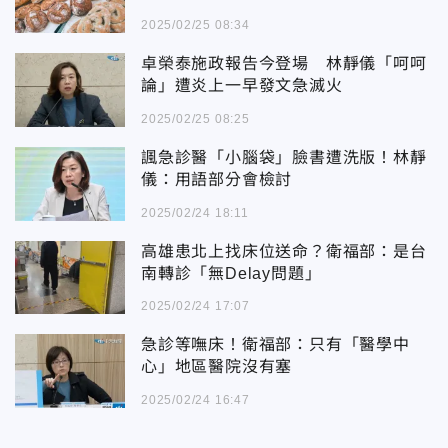
2025/02/25 08:34
卓榮泰施政報告今登場 林靜儀「呵呵
論」遭炎上一早發文急滅火
2025/02/25 08:25
諷急診醫「小腦袋」臉書遭洗版！林靜
儀：用語部分會檢討
2025/02/24 18:11
高雄患北上找床位送命？衛福部：是台
南轉診「無Delay問題」
2025/02/24 17:07
急診等嘸床！衛福部：只有「醫學中
心」地區醫院沒有塞
2025/02/24 16:47