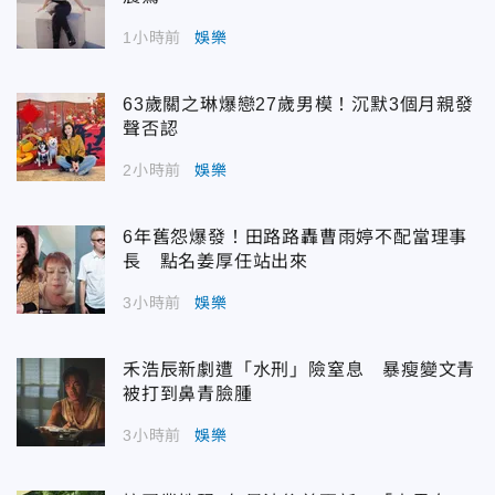
1小時前
娛樂
63歲關之琳爆戀27歲男模！沉默3個月親發
聲否認
2小時前
娛樂
6年舊怨爆發！田路路轟曹雨婷不配當理事
長 點名姜厚任站出來
3小時前
娛樂
禾浩辰新劇遭「水刑」險窒息 暴瘦變文青
被打到鼻青臉腫
3小時前
娛樂