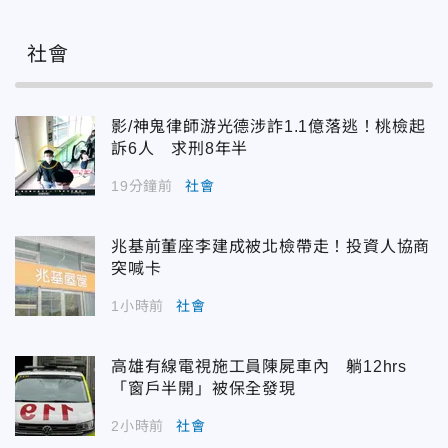
社會
影/神鬼律師游光德涉詐1.1億落逃！桃檢起
訴6人 求刑8年半
19分鐘前
社會
兆基前董座李建成被北檢帶走！投資人協商
突喊卡
1小時前
社會
高雄有線電視施工員陳屍車內 躺12hrs
「窗戶半開」被保全發現
2小時前
社會