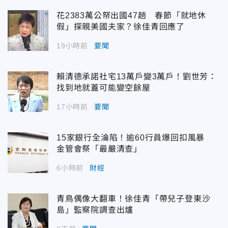
花2383萬公帑出國47趟 春節「就地休
假」探親美國夫家？徐佳青回應了
19小時前
要聞
賴清德承諾社宅13萬戶變3萬戶！劉世芳：
找到地就蓋可能變空餘屋
17小時前
要聞
15家銀行全淪陷！逾60行員爆回扣風暴
金管會祭「最嚴清查」
6小時前
財經
青鳥偶像大翻車！徐佳青「帶兒子登東沙
島」監察院調查出爐