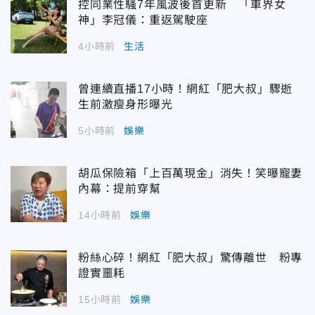
控同業性騷7年風波後首更新 「車界女
神」李冠儀：重返駕駛座
4小時前
生活
曾連續直播17小時！網紅「肥大叔」驟逝
生前激瘦身形曝光
5小時前
娛樂
胡瓜保險箱「上百萬現金」消失！笑曝寵妻
內幕：提前穿幫
14小時前
娛樂
粉絲心碎！網紅「肥大叔」驚傳離世 粉專
證實噩耗
15小時前
娛樂