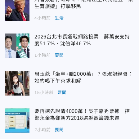
生育旅遊」打擊移民
4小時前
生活
2026台北市長選戰網路投票 蔣萬安支持
度51.7%、沈伯洋46.7%
1小時前
要聞
周玉蔻「坐牢+賠2000萬」？張淑娟親曝：
她約喝下午茶求和解
15小時前
要聞
要再選先說清4000萬！吳子嘉秀票據 控
鄭永金為鄭朝方2018選縣長籌錢未還
2小時前
要聞