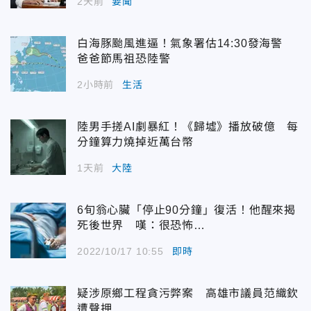
2天前
要聞
白海豚颱風進逼！氣象署估14:30發海警
爸爸節馬祖恐陸警
2小時前
生活
陸男手搓AI劇暴紅！《歸墟》播放破億 每
分鐘算力燒掉近萬台幣
1天前
大陸
6旬翁心臟「停止90分鐘」復活！他醒來揭
死後世界 嘆：很恐怖…
2022/10/17 10:55
即時
疑涉原鄉工程貪污弊案 高雄市議員范織欽
遭聲押