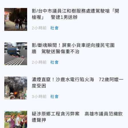
影/台中市議員江和樹服務處遭駕駛嗆「開
槍喔」 警逮1男送辦
2小時前
社會
影/斷魂瞬間！屏東小貨車逆向撞民宅圍
牆 駕駛送醫傷重不治
2小時前
社會
濃煙直竄！沙鹿水電行陷火海 72歲阿嬤一
度受困
3小時前
社會
疑涉原鄉工程貪污弊案 高雄市議員范織欽
遭聲押