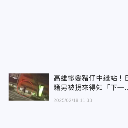
高雄慘變豬仔中繼站！
籍男被拐來得知「下一
柬埔寨」急逃
2025/02/18 11:33