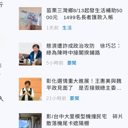
斤
苗栗三灣鄉8/13起發生活補助50
00元 1499名長者匯款入帳
1天前
生活
慈濟遭詐成政治攻防 徐巧芯：
綠為陳時中接閣揆鋪路
5小時前
要聞
年
，
彰化選情重大進展！王惠美與魏
平政見面了 是否接競總主委態
度曝光
入
21小時前
要聞
影/台中大里模型機撞民宅 碎片
散落機尾卡遮陽棚