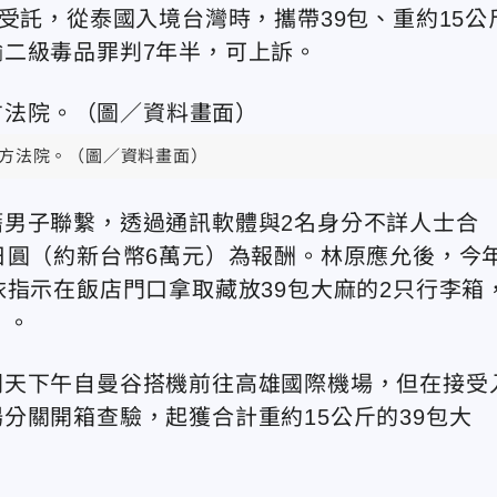
受託，從泰國入境台灣時，攜帶39包、重約15公
二級毒品罪判7年半，可上訴。
方法院。（圖／資料畫面）
男子聯繫，透過通訊軟體與2名身分不詳人士合
日圓（約新台幣6萬元）為報酬。林原應允後，今
依指示在飯店門口拿取藏放39包大麻的2只行李箱
）。
同天下午自曼谷搭機前往高雄國際機場，但在接受
分關開箱查驗，起獲合計重約15公斤的39包大