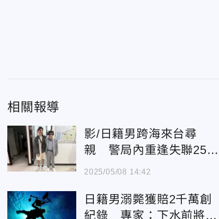
相關報導
影/日籍男跨海來台尋
親 警局內重逢失聯25年
兒子
2025/05/08 14:42
日籍男溺斃獲賠2千萬創
紀錄 專家：下水前將做