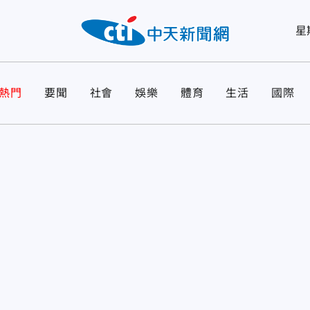
星
熱門
要聞
社會
娛樂
體育
生活
國際