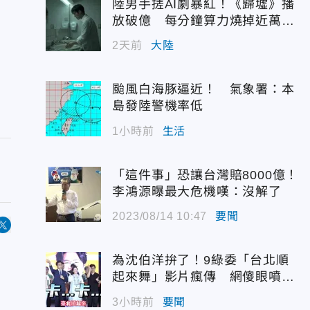
陸男手搓AI劇暴紅！《歸墟》播
放破億 每分鐘算力燒掉近萬台
幣
2天前
大陸
颱風白海豚逼近！ 氣象署：本
島發陸警機率低
1小時前
生活
「這件事」恐讓台灣賠8000億！
李鴻源曝最大危機嘆：沒解了
2023/08/14 10:47
要聞
為沈伯洋拚了！9綠委「台北順
起來舞」影片瘋傳 網傻眼噴一
句
3小時前
要聞