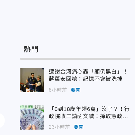
熱門
遭謝金河痛心轟「顛倒黑白」！
蔣萬安回嗆：記憶不會被洗掉
8小時前
要聞
「0到18歲年領6萬」沒了？！行
政院收三讀函文喊：採取憲政作
為
23小時前
要聞