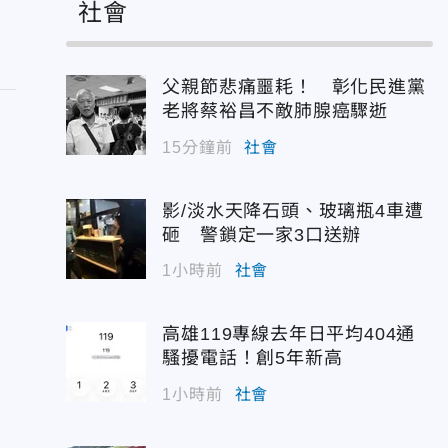
社會
父親節悲痛噩耗！ 彰化民進黨
老將蔡裕昌不敵肺腺癌驟逝
15分鐘前
社會
影/淡水天降石頭、玻璃瓶4車遭
砸 警鎖定一家3口送辦
1小時前
社會
高雄119專線去年日平均404通
騷擾電話！創5年新高
1小時前
社會