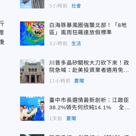
5小時前
社會
斤
白海豚暴風圈強襲北部！「8地
罪
區」風雨狂飆達放假標準
後
3小時前
生活
川普多晶矽關稅大刀砍下來！政
院急喊：赴美投資業者適用免稅
配額
11小時前
要聞
臺中市長選情最新剖析：江啟臣
38.2%領先何欣純14.1% 全世
代支持度全面居首
1天前
要聞