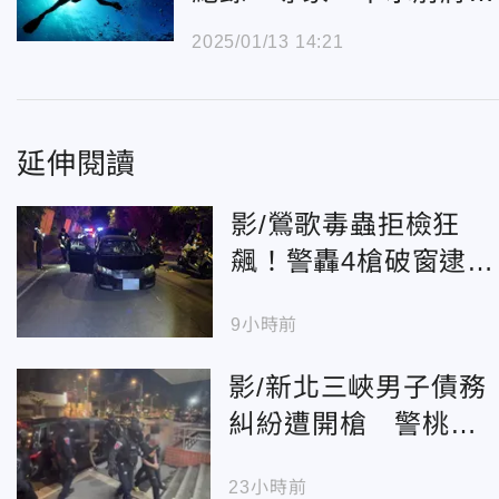
風險評估
2025/01/13 14:21
延伸閱讀
影/鶯歌毒蟲拒檢狂
飆！警轟4槍破窗逮
人 驚險畫面曝
9小時前
影/新北三峽男子債務
糾紛遭開槍 警桃園
攻堅逮3嫌
23小時前