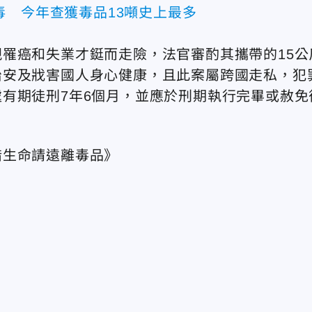
毒 今年查獲毒品13噸史上最多
罹癌和失業才鋌而走險，法官審酌其攜帶的15公
治安及戕害國人身心健康，且此案屬跨國走私，犯
有期徒刑7年6個月，並應於刑期執行完畢或赦免
惜生命請遠離毒品》