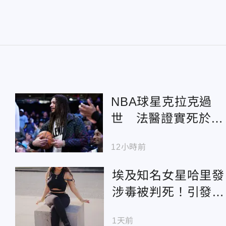
NBA球星克拉克過
世 法醫證實死於毒
品意外
12小時前
埃及知名女星哈里發
涉毒被判死！引發社
會震驚
1天前