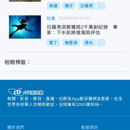
高雄
豬仔
日籍男
...
社會
2025/01/13 14:21
日籍男溺斃獲賠2千萬創紀錄 專
家：下水前將做風險評估
墾丁
後壁湖
潛水
...
相關標籤：
新聞、影音、節目、直播、社群及App都深獲網友喜愛，在全
世界各地華人亦頗受歡迎，全球擁有2000萬粉絲。
關於我們
客服資訊