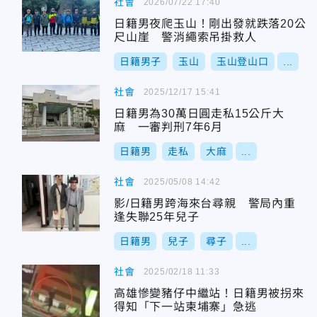
社會
2026/07/22 17:40
日籍男夜爬玉山！剛出發就跌落20公
尺山崖 警消繩索吊掛救人
日籍男子
玉山
玉山登山口
...
社會
2025/12/17 15:41
日籍男為30萬日圓走私15公斤大
麻 一審判刑7年6月
日籍男
走私
大麻
...
社會
2025/05/08 14:42
影/日籍男跨海來台尋親 警局內重
逢失聯25年兒子
日籍男
兒子
尋子
...
社會
2025/02/18 11:33
高雄慘變豬仔中繼站！日籍男被拐來
得知「下一站柬埔寨」急逃