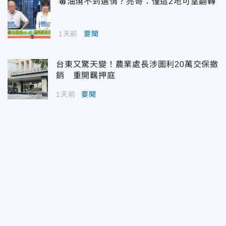
毒油燒不到選情？亮哥：僅這2地可望翻轉
1天前
要聞
台東又驚天變！農業處長涉圖利20萬交保撤
銷 重開羈押庭
1天前
要聞