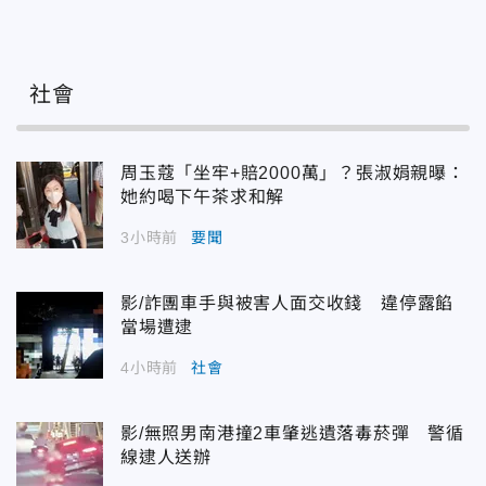
社會
周玉蔻「坐牢+賠2000萬」？張淑娟親曝：
她約喝下午茶求和解
3小時前
要聞
影/詐團車手與被害人面交收錢 違停露餡
當場遭逮
4小時前
社會
影/無照男南港撞2車肇逃遺落毒菸彈 警循
線逮人送辦