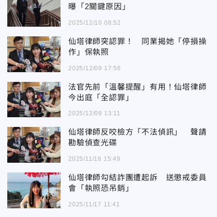
曝「2關鍵原因」
2025/12/10 08:52
仙塔律師突認罪！ 同業揭她「停損操
作」保執照
2025/12/09 17:56
法官先前「溫馨提醒」有用！仙塔律師
今出庭「全認罪」
2025/12/09 13:11
仙塔律師反咬檢方「不法偵訊」 聲請
勘驗偵查光碟
2025/11/18 15:49
仙塔律師勾結詐團遭起訴 送懲戒委員
會「執照恐吊銷」
2025/11/17 11:41