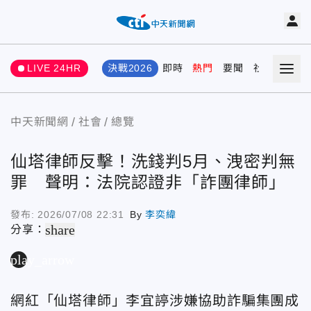
LIVE 24HR
決戰2026
即時
熱門
要聞
社會
娛樂
中天新聞網
社會
總覽
仙塔律師反擊！洗錢判5月、洩密判無
罪 聲明：法院認證非「詐團律師」
發布:
2026/07/08 22:31
By
李奕緯
share
分享：
play_arrow
網紅「仙塔律師」李宜諪涉嫌協助詐騙集團成