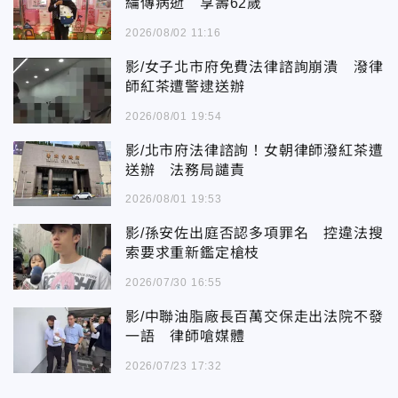
綸傳病逝 享壽62歲
2026/08/02 11:16
影/女子北市府免費法律諮詢崩潰 潑律
師紅茶遭警逮送辦
2026/08/01 19:54
影/北市府法律諮詢！女朝律師潑紅茶遭
送辦 法務局譴責
2026/08/01 19:53
影/孫安佐出庭否認多項罪名 控違法搜
索要求重新鑑定槍枝
2026/07/30 16:55
影/中聯油脂廠長百萬交保走出法院不發
一語 律師嗆媒體
2026/07/23 17:32