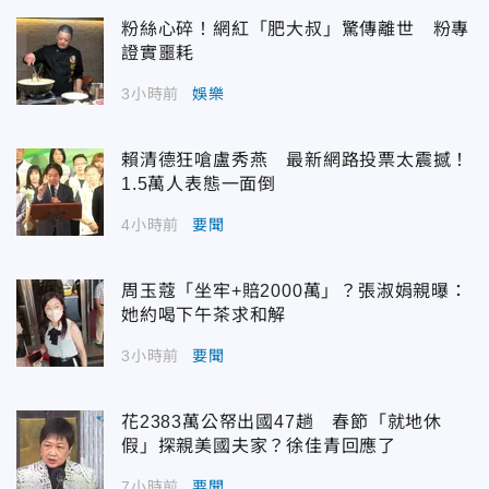
粉絲心碎！網紅「肥大叔」驚傳離世 粉專
證實噩耗
3小時前
娛樂
賴清德狂嗆盧秀燕 最新網路投票太震撼！
1.5萬人表態一面倒
4小時前
要聞
周玉蔻「坐牢+賠2000萬」？張淑娟親曝：
她約喝下午茶求和解
3小時前
要聞
花2383萬公帑出國47趟 春節「就地休
假」探親美國夫家？徐佳青回應了
7小時前
要聞