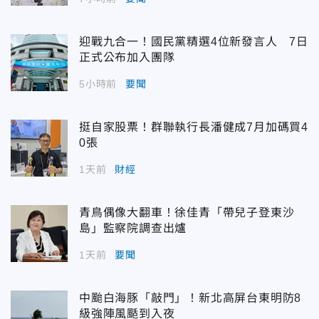
迎戰九合一！國民黨精選4位新發言人 7日
正式公布加入團隊
5小時前
要聞
挺自家股票！群聯執行長潘健成7月加碼買4
0張
1天前
財經
青鳥偶像大翻車！徐佳青「帶兒子登東沙
島」監察院調查出爐
1天前
要聞
中颱白海豚「敲門」！新北高屏台東明防8
級強陣風颳到入夜