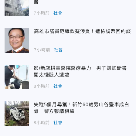
醫
7小時前
社會
高雄市議員范織欽疑涉貪！遭檢調帶回約談
7小時前
社會
影/新店耕莘醫院醫療暴力 男子嫌診斷書
開太慢毆人遭逮
8小時前
社會
失蹤5個月尋獲！新竹60歲男山谷墜車成白
骨 警方報請相驗
8小時前
社會