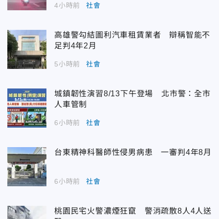
4小時前
社會
高雄警勾結圖利汽車租賃業者 辯稱智能不
足判4年2月
5小時前
社會
城鎮韌性演習8/13下午登場 北市警：全市
人車管制
6小時前
社會
台東精神科醫師性侵男病患 一審判4年8月
6小時前
社會
桃園民宅火警濃煙狂竄 警消疏散8人4人送