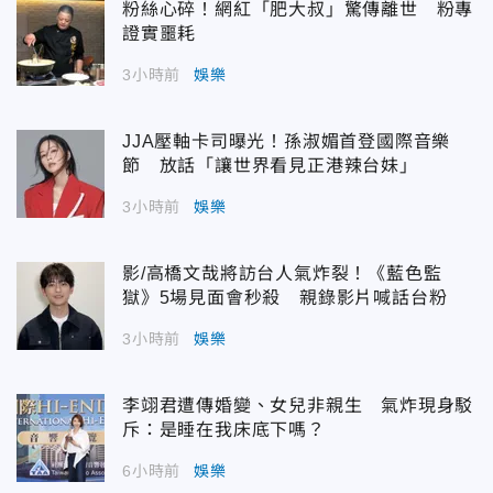
粉絲心碎！網紅「肥大叔」驚傳離世 粉專
證實噩耗
3小時前
娛樂
JJA壓軸卡司曝光！孫淑媚首登國際音樂
節 放話「讓世界看見正港辣台妹」
3小時前
娛樂
影/高橋文哉將訪台人氣炸裂！《藍色監
獄》5場見面會秒殺 親錄影片喊話台粉
3小時前
娛樂
李翊君遭傳婚變、女兒非親生 氣炸現身駁
斥：是睡在我床底下嗎？
6小時前
娛樂