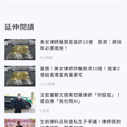
延伸閱讀
美女律師藉買疫苗詐10億 慈濟：將採
取必要措施！
8小時前
囂張！美女律師詐騙慈濟10億！竟拿2
億給香港富商蓋豪宅
11小時前
法官審鄭文燦案怒飆律師「你惦惦」！
還自爆「我也問AI」
1天前
生前爆料呂秋遠私生子爭議！律師張鈞