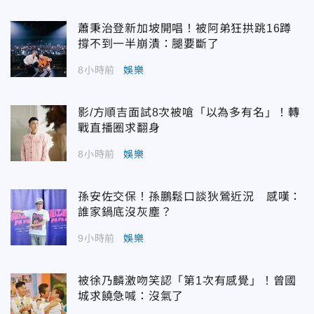
蕭秉治登新加坡開唱！被阿弟狂拱跳16蹲
撐不到一半崩潰：腿要斷了
8小時前
娛樂
影/方順吉面試8次被嗆「以為多有名」！轉
戰直播圈求翻身
8小時前
娛樂
孫安佐交保！孫鵬鬆口談狄鶯近況 感嘆：
誰家鍋底沒灰塵？
9小時前
娛樂
被徐乃麟激吻笑認「第1次有感覺」！曾國
城求饒急喊：沒氣了