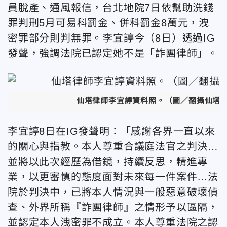
員脫產、通風報信，台北地院7日依幫助洗錢
罪判刑5月可易科罰金、併科罰金8萬元，洩
密罪部分則判無罪。李宜諪今（8日）透過IG
發聲，強調法院已認定她不是「詐團律師」。
仙塔律師
李宜諪資料照
。（圖／翻攝仙塔
李宜諪8日在IG發聲明：「感謝各界一直以來
的關心與指教。本人尊重合議庭法官之判決…
並將以此次經歷為借鏡，持續反思，精進專
業，以更審慎的態度面對未來每一件案件…法
院於判決中，已將本人情況與一般惡意破壞偵
查、外界所稱『詐團律師』之情形予以區隔，
並認定本人洩密罪不成立。本人尊重法院之認