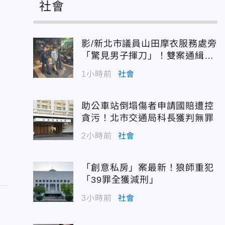
社會
影/新北市議員山田摩衣服務處旁
「驚見男子揮刀」！雙案通緝犯
遭逮
1小時前
社會
助公車站倒塌傷者申請國賠遭控
貪污！北市交通局科長獲判無罪
2小時前
社會
「創意私房」案最新！狼師重犯
「39罪全獲減刑」
3小時前
社會