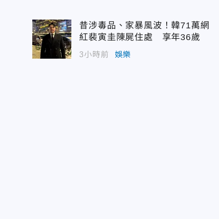
昔涉毒品、家暴風波！韓71萬網
紅裴寅圭陳屍住處 享年36歲
3小時前
娛樂