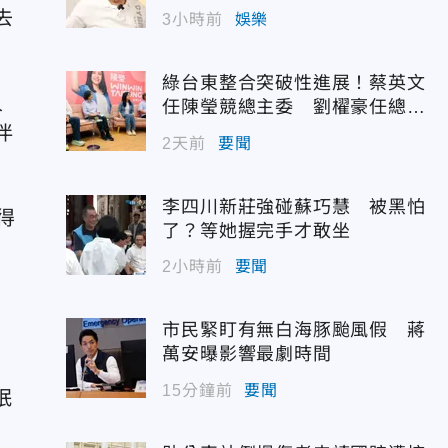
去
3小時前
娛樂
綠台東整合突破性進展！蔡英文
人
任陳瑩競總主委 劉櫂豪任總幹
事
伴
2天前
要聞
李四川新莊強碰蘇巧慧 被黑怕
得
了？等她握完手才敢坐
2小時前
要聞
市民緊盯有無白海豚颱風假 蔣
萬安曝影響最劇時間
15分鐘前
要聞