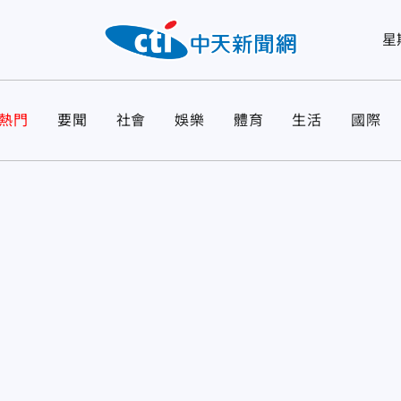
星
熱門
要聞
社會
娛樂
體育
生活
國際