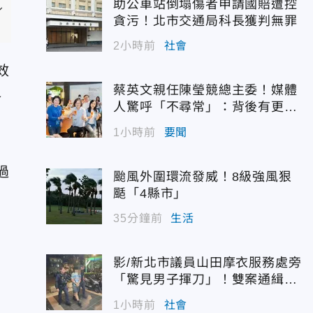
助公車站倒塌傷者申請國賠遭控
／
貪污！北市交通局科長獲判無罪
2小時前
社會
效
蔡英文親任陳瑩競總主委！媒體
週
人驚呼「不尋常」：背後有更大
味
盤算
1小時前
要聞
過
颱風外圍環流發威！8級強風狠
颳「4縣市」
35分鐘前
生活
影/新北市議員山田摩衣服務處旁
「驚見男子揮刀」！雙案通緝犯
遭逮
1小時前
社會