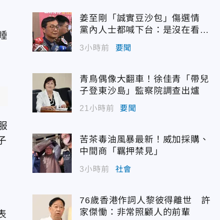
姜至剛「誠實豆沙包」傷選情
黨內人士都喊下台：是沒在看輿
睡
情嗎？
3小時前
要聞
青鳥偶像大翻車！徐佳青「帶兒
子登東沙島」監察院調查出爐
21小時前
要聞
服
苦茶毒油風暴最新！威加採購、
子
中間商「羈押禁見」
3小時前
社會
76歲香港作詞人黎彼得離世 許
家傑慟：非常照顧人的前輩
表