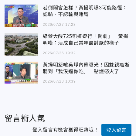
若倒閣會怎樣？黃揚明曝3可能路徑：
認輸、不認輸與賭局
2026/07/27 17:23
綠營大酸725凱道遊行「鬧劇」 黃揚
明嘆：活成自己當年最討厭的樣子
2026/07/26 19:32
黃揚明怒嗆吳崢內幕曝光！因雙親癌逝
聽到「我沒逼你吃」 點燃怒火了
2026/07/23 10:39
留言衝人氣
登入留言有機會獲得旺幣哦！
登入留言