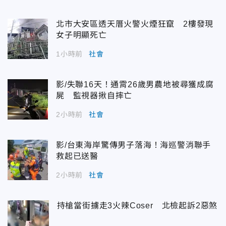
北市大安區透天厝火警火煙狂竄 2樓發現
女子明顯死亡
1小時前
社會
影/失聯16天！通霄26歲男農地被尋獲成腐
屍 監視器揪自摔亡
2小時前
社會
影/台東海岸驚傳男子落海！海巡警消聯手
救起已送醫
2小時前
社會
持槍當街擄走3火辣Coser 北檢起訴2惡煞