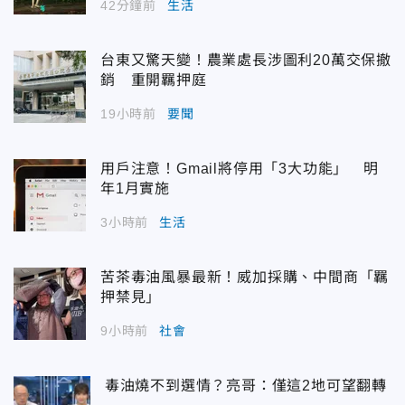
42分鐘前
生活
台東又驚天變！農業處長涉圖利20萬交保撤
銷 重開羈押庭
19小時前
要聞
用戶注意！Gmail將停用「3大功能」 明
年1月實施
3小時前
生活
苦茶毒油風暴最新！威加採購、中間商「羈
押禁見」
9小時前
社會
毒油燒不到選情？亮哥：僅這2地可望翻轉