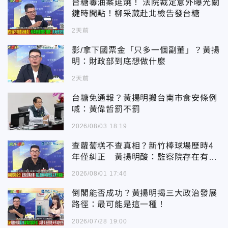
台糖毒油案延燒！ 法院裁定意外曝光關
鍵時間點！柳采葳赴北檢告發台糖
2天前
影/拿下國票金「只多一個副董」？黃揚
明：財政部到底想做什麼
2天前
台糖免通報？黃揚明搬台南市食安條例
喊：黃偉哲罰不罰
2026/08/03 18:19
查蘿蔔糕不查真相？新竹棒球場歷時4
年僅糾正 黃揚明酸：監察院存在有何
意義
2026/08/01 17:46
倒閣能否成功？黃揚明揭三大政治發展
路徑：最可能是這一種！
2026/07/28 19:00