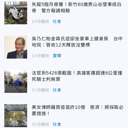
失蹤5個月尋獲！新竹60歲男山谷墜車成白
骨 警方報請相驗
13分鐘前
社會
吳乃仁帕金森氏症卻坐豪車上健身房 台中
地院：管收12天釋放沒雙標
13分鐘前
要聞
法官拆5426張截圖！高雄客運超速6公里撞
死騎士判無罪
21分鐘前
社會
美女律師藉買疫苗詐10億 慈濟：將採取必
要措施！
34分鐘前
社會