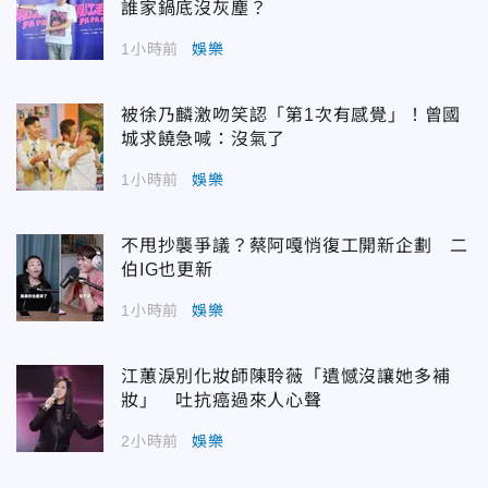
誰家鍋底沒灰塵？
1小時前
娛樂
被徐乃麟激吻笑認「第1次有感覺」！曾國
城求饒急喊：沒氣了
1小時前
娛樂
不甩抄襲爭議？蔡阿嘎悄復工開新企劃 二
伯IG也更新
1小時前
娛樂
江蕙淚別化妝師陳聆薇「遺憾沒讓她多補
妝」 吐抗癌過來人心聲
2小時前
娛樂