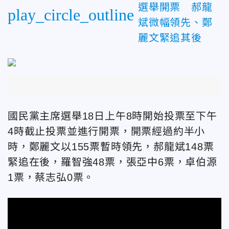
選舉開票 郝龍
play_circle_outline
斌微幅領先、鄭
麗文緊追其後
國民黨主席選舉18日上午8時開始投票至下午
4時截止投票並進行開票，開票經過約半小
時，鄭麗文以155票暫時領先，郝龍斌148票
緊追在後，羅智強48票，張亞中6票，卓伯源
1票，蔡志弘0票。