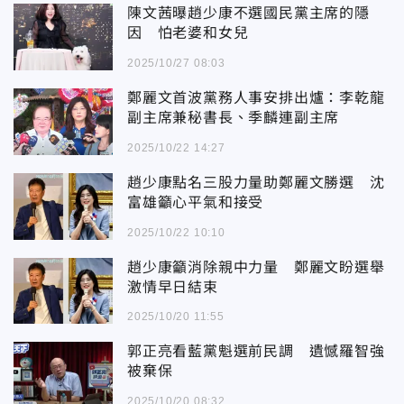
陳文茜曝趙少康不選國民黨主席的隱
因 怕老婆和女兒
2025/10/27 08:03
鄭麗文首波黨務人事安排出爐：李乾龍
副主席兼秘書長、季麟連副主席
2025/10/22 14:27
趙少康點名三股力量助鄭麗文勝選 沈
富雄籲心平氣和接受
2025/10/22 10:10
趙少康籲消除親中力量 鄭麗文盼選舉
激情早日結束
2025/10/20 11:55
郭正亮看藍黨魁選前民調 遺憾羅智強
被棄保
2025/10/20 08:32