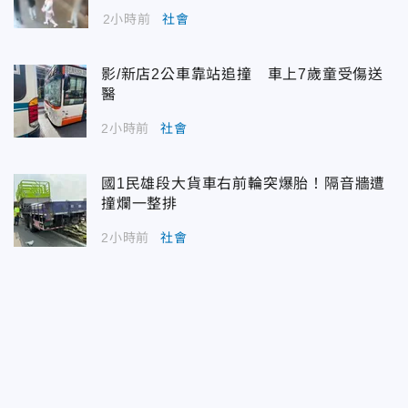
2小時前
社會
影/新店2公車靠站追撞 車上7歲童受傷送
醫
2小時前
社會
國1民雄段大貨車右前輪突爆胎！隔音牆遭
撞爛一整排
2小時前
社會