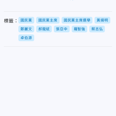
國民黨
國民黨主席
國民黨主席選舉
黃揚明
標籤：
鄭麗文
郝龍斌
張亞中
羅智強
蔡志弘
卓伯源