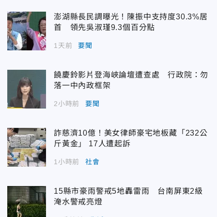
澎湖縣長民調曝光！陳振中支持度30.3%居
首 領先吳淑瑾9.3個百分點
1天前
要聞
饒慶鈴影片登海峽論壇遭查處 行政院：勿
落一中內政框架
2小時前
要聞
詐慈濟10億！美女律師豪宅地板藏「232公
斤黃金」 17人遭起訴
1小時前
社會
15縣市豪雨警戒5地轟雷雨 台南屏東2級
淹水警戒亮燈