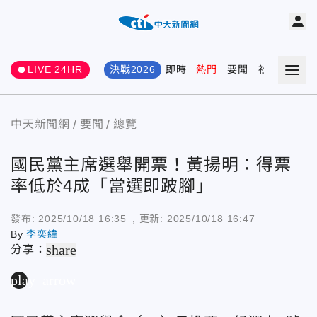
LIVE 24HR
決戰2026
即時
熱門
要聞
社會
娛樂
中天新聞網
要聞
總覽
國民黨主席選舉開票！黃揚明：得票
率低於4成「當選即跛腳」
發布:
2025/10/18 16:35
, 更新:
2025/10/18 16:47
By
李奕緯
share
分享：
play_arrow