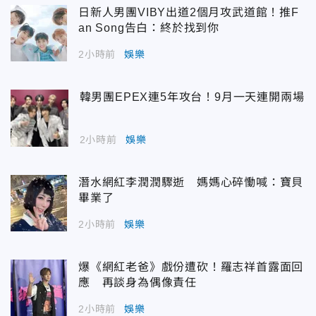
日新人男團VIBY出道2個月攻武道館！推F
an Song告白：終於找到你
2小時前
娛樂
韓男團EPEX連5年攻台！9月一天連開兩場
2小時前
娛樂
潛水網紅李潤潤驟逝 媽媽心碎慟喊：寶貝
畢業了
2小時前
娛樂
爆《網紅老爸》戲份遭砍！羅志祥首露面回
應 再談身為偶像責任
2小時前
娛樂