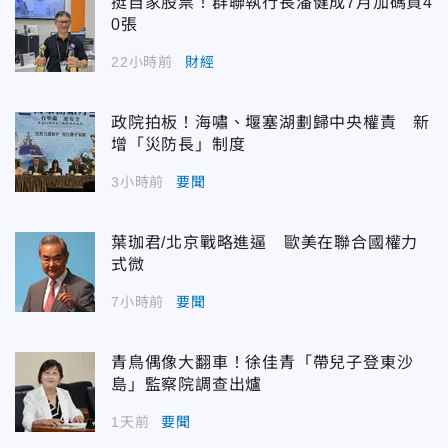
挺自家股票！群聯執行長潘健成7月加碼買4
0張
22小時前
財經
政院拍板！海嘯、堰塞湖劃歸中央權責 新
增「災防長」制度
3小時前
要聞
葉珈君/北京戰略進逼 歐美在聯合國權力
式微
7小時前
要聞
青鳥偶像大翻車！徐佳青「帶兒子登東沙
島」監察院調查出爐
1天前
要聞