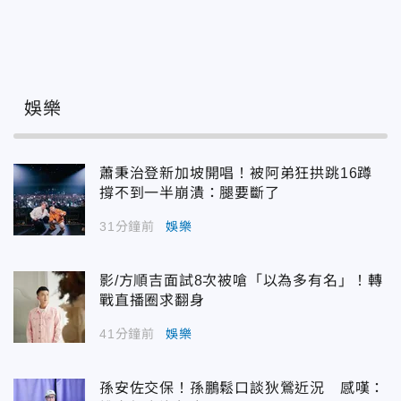
娛樂
蕭秉治登新加坡開唱！被阿弟狂拱跳16蹲
撐不到一半崩潰：腿要斷了
31分鐘前
娛樂
影/方順吉面試8次被嗆「以為多有名」！轉
戰直播圈求翻身
41分鐘前
娛樂
孫安佐交保！孫鵬鬆口談狄鶯近況 感嘆：