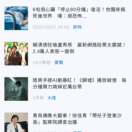
6旬翁心臟「停止90分鐘」復活！他醒來揭
死後世界 嘆：很恐怖…
2022/10/17 10:55
即時
賴清德狂嗆盧秀燕 最新網路投票太震撼！
2.4萬人表態一面倒
13小時前
要聞
陸男手搓AI劇暴紅！《歸墟》播放破億 每
分鐘算力燒掉近萬台幣
1天前
大陸
青鳥偶像大翻車！徐佳青「帶兒子登東沙
島」監察院調查出爐