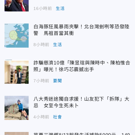
16小時前
生活
白海豚狂風暴雨夾擊！北台灣剉咧等恐發陸
警 馬祖首當其衝
8小時前
生活
詐騙慈濟10億「陳昱瑄與陳時中、陳柏惟合
照」曝光！徐巧芯震撼出手
7小時前
要聞
八大秀迷途獨自求援！山友犯下「拆隊」大
忌 女至今生死未卜
4小時前
社會