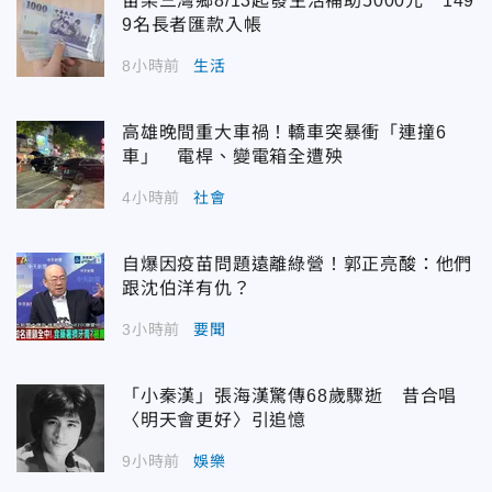
苗栗三灣鄉8/13起發生活補助5000元 149
9名長者匯款入帳
8小時前
生活
高雄晚間重大車禍！轎車突暴衝「連撞6
車」 電桿、變電箱全遭殃
4小時前
社會
自爆因疫苗問題遠離綠營！郭正亮酸：他們
跟沈伯洋有仇？
3小時前
要聞
「小秦漢」張海漢驚傳68歲驟逝 昔合唱
〈明天會更好〉引追憶
9小時前
娛樂