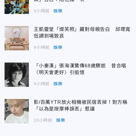
9小時前
娛樂
王凱靈堂「燦笑照」藏對母親告白 邱瓈寬
低調到場致哀
9小時前
娛樂
「小秦漢」張海漢驚傳68歲驟逝 昔合唱
〈明天會更好〉引追憶
9小時前
娛樂
影/百萬YTR放火相機被民宿丟掉！對方稱
「以為是按摩棒誤丟」惹議
10小時前
娛樂