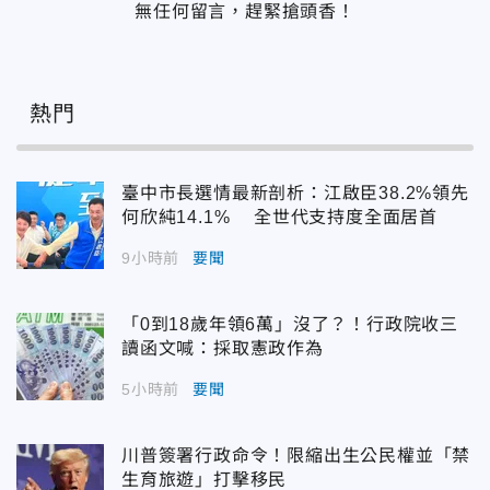
無任何留言，趕緊搶頭香！
熱門
臺中市長選情最新剖析：江啟臣38.2%領先
何欣純14.1% 全世代支持度全面居首
9小時前
要聞
「0到18歲年領6萬」沒了？！行政院收三
讀函文喊：採取憲政作為
5小時前
要聞
川普簽署行政命令！限縮出生公民權並「禁
生育旅遊」打擊移民