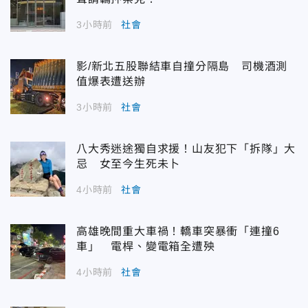
3小時前
社會
影/新北五股聯結車自撞分隔島 司機酒測
值爆表遭送辦
3小時前
社會
八大秀迷途獨自求援！山友犯下「拆隊」大
忌 女至今生死未卜
4小時前
社會
高雄晚間重大車禍！轎車突暴衝「連撞6
車」 電桿、變電箱全遭殃
4小時前
社會