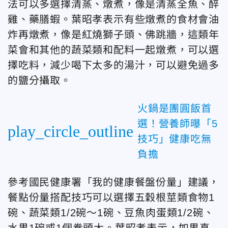
法可以多選擇清蒸、燉煮，像是清蒸全魚、醉
雞、藥膳蝦。葉昭孝表示有些燉煮的食材會油
炸再燉煮，像是紅燒獅子頭、佛跳牆，這類年
菜會和其他的蔬菜類和配料一起燉煮，可以選
擇吃料，減少喝下太多的湯汁，可以避免過多
的鹽分攝取。
火鍋是團圓飯首
選！營養師曝「5
play_circle_outline
技巧」健康吃無
負擔
參考國民健康署「我的健康餐盤份量」建議，
餐點份量搭配技巧可以選擇五穀根莖類食物1
碗、蔬菜類1/2碗～1碗、豆魚肉蛋類1/2碗、
水果1碗或1個拳頭大。葉昭孝表示，如果真