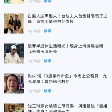
7小時前
娛樂
白髮人送黑髮人！台玻夫人首發聲曝喪子之
痛 直言同情張柏芝處境
8小時前
娛樂
張菲半退休生活曝光！現身上海機場自曝：
我是費玉清哥哥
8小時前
娛樂
影/外甥「3歲染病命危」今考上公務員 九
孔淚崩：曾想過別救他
8小時前
娛樂
沈玉琳穿女裝憶亡母泛淚 與潘若迪「變姐
妹」告白：陪他瘋一次