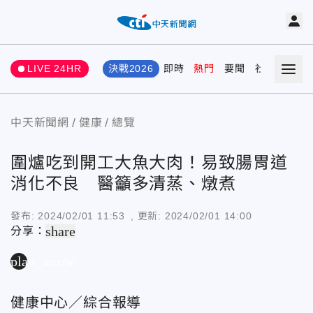
LIVE 24HR
決戰2026
即時
熱門
要聞
社會
娛樂
中天新聞網
健康
總覽
圍爐吃到開工大魚大肉！易致腸胃道
消化不良 醫籲多清蒸、燉煮
發布:
2024/02/01 11:53
, 更新:
2024/02/01 14:00
share
分享：
play_arrow
健康中心／綜合報導