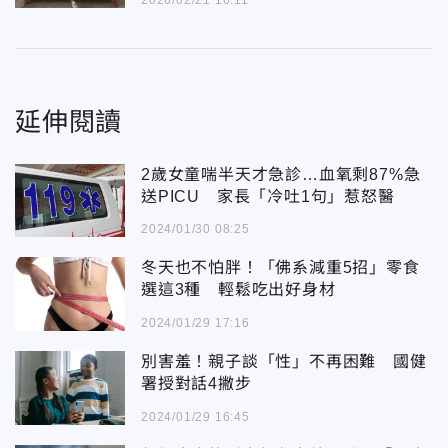
延伸閱讀
2歲女童喘半天才急診…血氧剩87%急
送PICU 家長「冷吐1句」惹怒醫
2024/01/30 08:25
冬天也不怕胖！「佛系減重5招」零食
選這3種 輕鬆吃出好身材
2024/01/29 17:16
別害羞！親子談「性」不再困難 國健
署授對話4撇步
2024/01/29 16:45