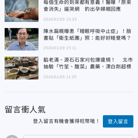
每個生命的到來都有意義！醫曝「原來
會消失」逼哭網 釣出孕婦親回應
2024/01/29 15:33
陳水扁親曝患「睡眠呼吸中止症」！臉
書貼「衛生紙團」照：能好好睡覺嗎？
2024/01/29 15:11
餡老滿、源石石家刈包爆違規！ 北市
抽驗「竹笙、酸菜」農藥、漂白劑超標
2024/01/29 11:35
留言衝人氣
登入留言有機會獲得旺幣哦！
登入留言