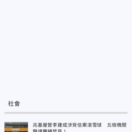
社會
兆基屋管李建成涉背信案滾雪球 北檢晚間
聲請羈押禁見！