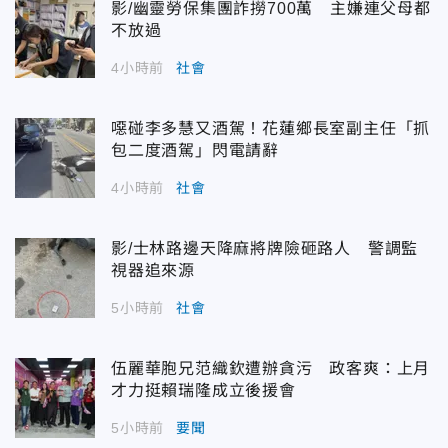
影/幽靈勞保集團詐撈700萬 主嫌連父母都
不放過
4小時前
社會
噁碰李多慧又酒駕！花蓮鄉長室副主任「抓
包二度酒駕」閃電請辭
4小時前
社會
影/士林路邊天降麻將牌險砸路人 警調監
視器追來源
5小時前
社會
伍麗華胞兄范織欽遭辦貪污 政客爽：上月
才力挺賴瑞隆成立後援會
5小時前
要聞