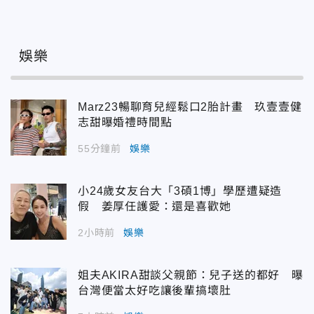
娛樂
Marz23暢聊育兒經鬆口2胎計畫 玖壹壹健
志甜曝婚禮時間點
55分鐘前
娛樂
小24歲女友台大「3碩1博」學歷遭疑造
假 姜厚任護愛：還是喜歡她
2小時前
娛樂
姐夫AKIRA甜談父親節：兒子送的都好 曝
台灣便當太好吃讓後輩搞壞肚