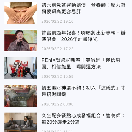
初六別急著運動還債 營養師：壓力荷
爾蒙飆高更容易胖
2026/02/22 19:16
許富凱過年報喜！嗨曝將出新專輯、辦
演唱會 2026年計畫曝光
2026/02/22 17:22
FEniX賀歲迎新春！笑喊是「迷信男
團」相信能量 曝開運方法
2026/02/22 15:59
初五迎財神還不夠！初六「這儀式」才
是招財關鍵
2026/02/22 08:00
久坐配多餐點心成發福組合！營養師：
每20分鐘走2分鐘
2026/02/21 16:11