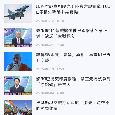
印巴空戰真相曝光！陸官方證實殲-10C
E零損失擊落多架戰機
2026/01/12 16:10
影/印度11架戰機慘被巴國擊落？栗正
傑：缺乏「空戰概念」
2025/09/24 17:38
譚傳毅/印度「贏學」真相 再論印巴五
七空戰
2025/08/19 10:59
影/印巴衝突印度慘輸…蔡正元揭沒拿到
「原始碼」是主因
2025/06/03 10:00
巴基斯坦空戰打趴印度 張競：時空不
同勝負難說