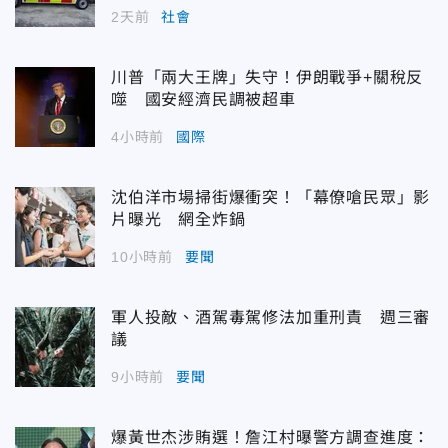
2天前
社會
川普「兩大王牌」失守！伊朗戰爭+關稅反
噬 國安經濟民調被超車
4小時前
國際
沈伯洋市場掃街爆衝突！「幕僚嗆民眾」影
片曝光 網全炸鍋
10小時前
要聞
軍人投敵、酒駕毒駕修法加重刑責 週三審
議
9小時前
要聞
爆黃世杰涉賄選！詹江村曝警方調查進度：