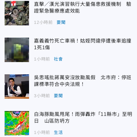
直擊／漢光演習執行大量傷患救援機制 驗
證緊急醫療應處效能
12小時前
要聞
嘉義義竹死亡車禍！姑姪閃違停遭後車追撞
1死1傷
1小時前
社會
吳思瑤批蔣萬安沒放颱風假 北市府：停班
課標準符合中央法規！
3小時前
要聞
白海豚颱風甩尾！雨彈轟炸「11縣市」至明
日 山區防坍方
1小時前
生活