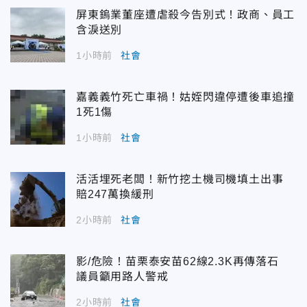
屏東鎢業董座遭虐殺今告別式！政商、員工
含淚送別
1小時前
社會
嘉義義竹死亡車禍！姑姪閃違停遭後車追撞
1死1傷
1小時前
社會
活活埋死老闆！新竹挖土機司機填土出事
賠247萬換緩刑
2小時前
社會
影/危險！苗栗泰安苗62線2.3K再傳落石
議員籲用路人警戒
2小時前
社會