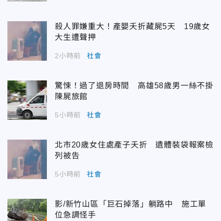
殺人罪嫌重大！產嬰夭折藏屍5天 19歲女
大生遭聲押
2小時前
社會
驚悚！過了退房時間 高雄58歲男一絲不掛
陳屍旅館
5小時前
社會
北市20歲女住處產子夭折 遺體裝袋報案檢
列被告
5小時前
社會
影/新竹山區「巨石掉落」躺路中 施工單
位急調怪手