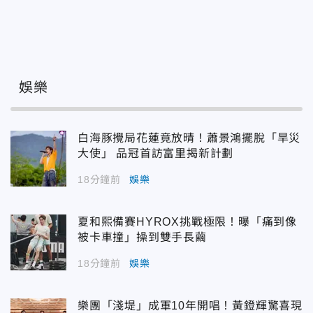
娛樂
白海豚攪局花蓮竟放晴！蕭景鴻擺脫「旱災
大使」 品冠首訪富里揭新計劃
18分鐘前
娛樂
夏和熙備賽HYROX挑戰極限！曝「痛到像
被卡車撞」操到雙手長繭
18分鐘前
娛樂
樂團「淺堤」成軍10年開唱！黃鐙輝驚喜現