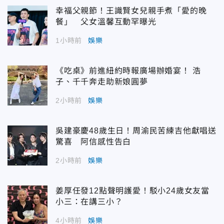
幸福父親節！王識賢女兒親手煮「愛的晚
餐」 父女溫馨互動罕曝光
1小時前
娛樂
《吃桌》前進紐約時報廣場辦婚宴！ 浩
子、千千奔走助新娘圓夢
2小時前
娛樂
吳建豪慶48歲生日！周渝民苦練吉他獻唱送
驚喜 阿信感性告白
2小時前
娛樂
姜厚任發12點聲明護愛！駁小24歲女友當
小三：在講三小？
4小時前
娛樂