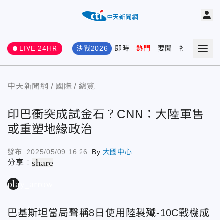
LIVE 24HR
決戰2026
即時
熱門
要聞
社會
娛樂
中天新聞網
國際
總覽
印巴衝突成試金石？CNN：大陸軍售
或重塑地緣政治
發布:
2025/05/09 16:26
By
大國中心
share
分享：
play_arrow
巴基斯坦當局聲稱8日使用陸製殲-10C戰機成