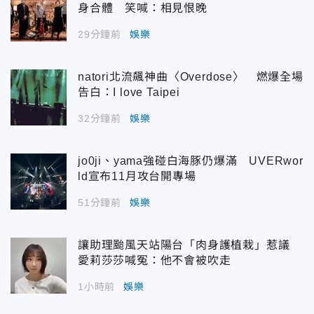
身合體 笑喊：相見恨晚
29分鐘前
娛樂
natori北流飆神曲〈Overdose〉 燃爆全場
告白：I love Taipei
32分鐘前
娛樂
jo0ji、yama強碰白海豚仍爆滿 UVERwor
ld宣布11月攻台開專場
51分鐘前
娛樂
讓助理颱風天站陽台「肉身護植栽」惹議
愛莉莎莎喊冤：他不會被吹走
1小時前
娛樂