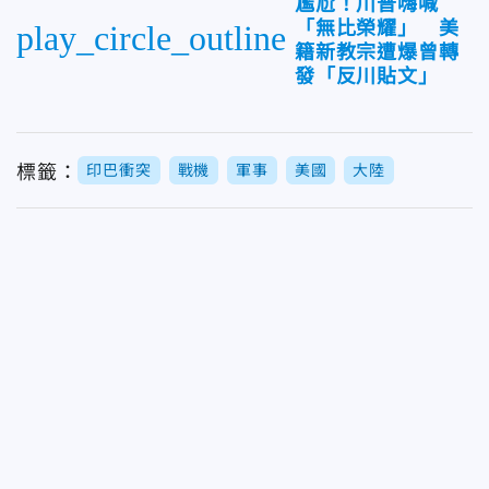
尷尬！川普嗨喊
「無比榮耀」 美
play_circle_outline
籍新教宗遭爆曾轉
發「反川貼文」
標籤：
印巴衝突
戰機
軍事
美國
大陸