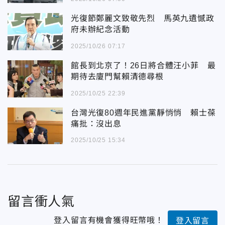
光復節鄭麗文致敬先烈 馬英九遺憾政
府未辦紀念活動
2025/10/26 07:17
館長到北京了！26日將合體汪小菲 最
期待去廈門幫賴清德尋根
2025/10/25 22:39
台灣光復80週年民進黨靜悄悄 賴士葆
痛批：沒出息
2025/10/25 15:34
留言衝人氣
登入留言有機會獲得旺幣哦！
登入留言