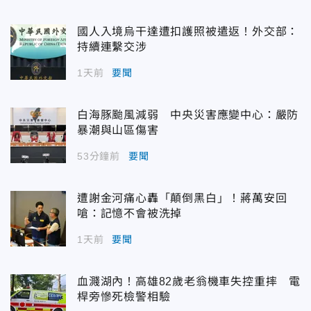
國人入境烏干達遭扣護照被遣返！外交部：
持續連繫交涉
1天前
要聞
白海豚颱風減弱 中央災害應變中心：嚴防
暴潮與山區傷害
53分鐘前
要聞
遭謝金河痛心轟「顛倒黑白」！蔣萬安回
嗆：記憶不會被洗掉
1天前
要聞
血濺湖內！高雄82歲老翁機車失控重摔 電
桿旁慘死檢警相驗