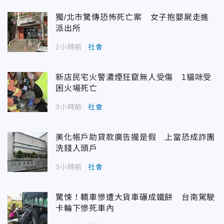
獨/北市驚傳恐怖死亡案 女子抱嬰屍走進
派出所
2小時前
社會
新店民宅火警濃煙狂竄無人受傷 1貓咪受
困火場死亡
3小時前
社會
美化帳戶助貸款廣告攏是假 上當恐成詐團
洗錢人頭戶
3小時前
社會
驚悚！轎車慘遭大貨車碾成鐵餅 台南駕駛
卡輪下慘死車內