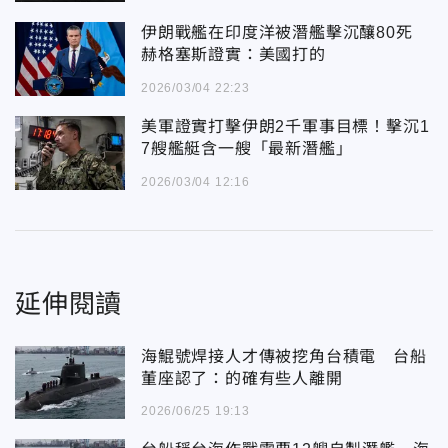
伊朗戰艦在印度洋被潛艦擊沉釀80死
赫格塞斯證實：美國打的
2026/03/04 22:23
美軍證實打擊伊朗2千軍事目標！擊沉1
7艘艦艇含一艘「最新潛艦」
2026/03/04 12:16
延伸閱讀
海鯤號焊接人才傳被挖角台積電 台船
董座認了：的確有些人離開
2026/06/25 19:13