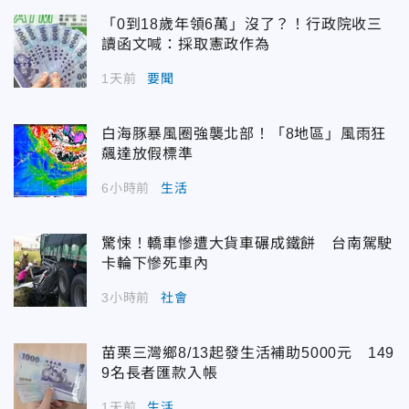
「0到18歲年領6萬」沒了？！行政院收三
讀函文喊：採取憲政作為
1天前
要聞
白海豚暴風圈強襲北部！「8地區」風雨狂
飆達放假標準
6小時前
生活
驚悚！轎車慘遭大貨車碾成鐵餅 台南駕駛
卡輪下慘死車內
3小時前
社會
苗栗三灣鄉8/13起發生活補助5000元 149
9名長者匯款入帳
1天前
生活