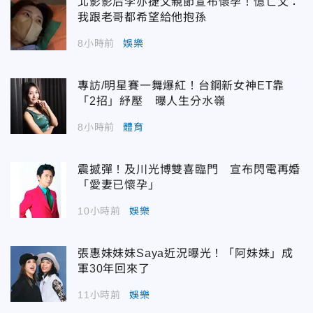
北影影后李亦捷父親節宣布懷孕！憶亡父：
我跟老哥都希望給他抱孫
8小時前
娛樂
專訪/明星賽一舞爆紅！台鋼新女神ET靠
「2招」紓壓 曝人生分水嶺
8小時前
體育
震撼彈！及川光博雙喜臨門 宣布閃電再婚
「愛妻已懷孕」
10小時前
娛樂
張惠妹妹妹Saya近況曝光！「阿妹妹」成
軍30年回來了
11小時前
娛樂