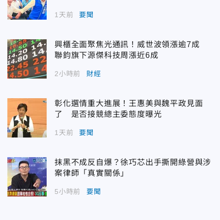
1天前
要聞
興櫃全面聚焦光通訊！威世波領漲逾7成
聯鈞旗下源傑科技周漲近6成
2小時前
財經
彰化選情重大進展！王惠美與魏平政見面
了 是否接競總主委態度曝光
1天前
要聞
抹黑不成反自爆？徐巧芯出手撕開綠營與涉
案律師「真實關係」
5小時前
要聞