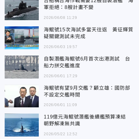
台船稱台海作戰需要12艘自製潛艦 海
軍拒絕：8艘計畫不變
2026/06/08 11:29
海鯤號15次海試多當天往返 黃征輝質
疑關鍵測試未完成
2026/06/03 19:57
自製潛艦海鯤號6月首次出港測試 台
船力拼交艦進度
2026/06/01 17:29
海鯤號有望9月交艦？顧立雄：國防部
不設定交艦時間
2026/06/01 11:09
119億元海鯤號潛艦後續艦預算凍結
朝野解凍無共識
2026/05/22 12:52