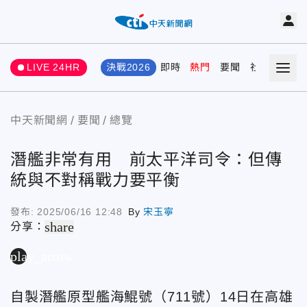
LIVE 24HR
決戰2026
即時
熱門
要聞
社會
娛樂
中天新聞網
要聞
總覽
潛艦非常有用 前太平洋司令：但傳
統與不對稱戰力要平衡
發布:
2025/06/16 12:48
By
宋玉寧
share
分享：
play_arrow
自製潛艦原型艦海鯤號（711號）14日在高雄