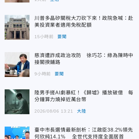
川普多晶矽關稅大刀砍下來！政院急喊：赴
美投資業者適用免稅配額
15小時前
要聞
慈濟遭詐成政治攻防 徐巧芯：綠為陳時中
接閣揆鋪路
9小時前
要聞
陸男手搓AI劇暴紅！《歸墟》播放破億 每
分鐘算力燒掉近萬台幣
2026/08/06 13:21
大陸
臺中市長選情最新剖析：江啟臣38.2%領先
何欣純14.1% 全世代支持度全面居首