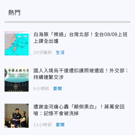
熱門
白海豚「擦過」台灣北部！全台08/09上班
上課全出爐
20分鐘前
生活
國人入境烏干達遭扣護照被遣返！外交部：
持續連繫交涉
6小時前
要聞
遭謝金河痛心轟「顛倒黑白」！蔣萬安回
嗆：記憶不會被洗掉
11小時前
要聞