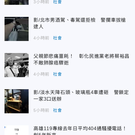
3小時前
社會
影/北市男酒駕、毒駕還拒檢 警攔車拔槍
逮人
4小時前
社會
父親節悲痛噩耗！ 彰化民進黨老將蔡裕昌
不敵肺腺癌驟逝
4小時前
社會
影/淡水天降石頭、玻璃瓶4車遭砸 警鎖定
一家3口送辦
5小時前
社會
高雄119專線去年日平均404通騷擾電話！