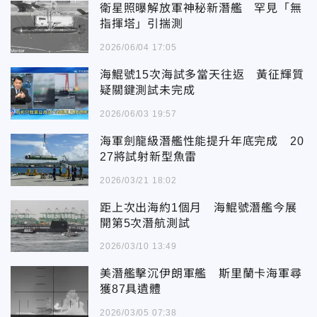
衛星照曝解放軍神秘新潛艦 罕見「無
指揮塔」引揣測
2026/06/04 17:05
海鯤號15次海試多當天往返 黃征輝質
疑關鍵測試未完成
2026/06/03 19:57
海軍劍龍級潛艦性能提升年底完成 20
27將試射新型魚雷
2026/03/21 18:02
距上次出海約1個月 海鯤號潛艦今展
開第5次潛航測試
2026/03/10 13:49
美潛艦擊沉伊朗軍艦 斯里蘭卡海軍尋
獲87具遺體
2026/03/05 07:38