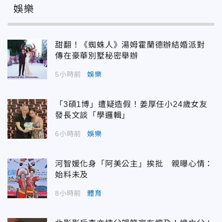
娛樂
甜翻！《蜘蛛人》湯姆霍蘭德辦結婚派對
傳在豪華別墅秘密舉辦
5小時前
娛樂
「3碩1博」遭疑造假！姜厚任小24歲女友
發長文談「學邏輯」
6小時前
娛樂
河智媛化身「阿美公主」挨批 親曝心情：
始料未及
8小時前
體育