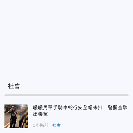
社會
暖暖男單手騎車蛇行安全帽未扣 警攔查驗
出毒駕
1小時前
社會