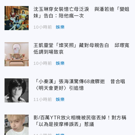
沈玉琳穿女裝憶亡母泛淚 與潘若迪「變姐
妹」告白：陪他瘋一次
10小時前
娛樂
王凱靈堂「燦笑照」藏對母親告白 邱瓈寬
低調到場致哀
10小時前
娛樂
「小秦漢」張海漢驚傳68歲驟逝 昔合唱
〈明天會更好〉引追憶
11小時前
娛樂
影/百萬YTR放火相機被民宿丟掉！對方稱
「以為是按摩棒誤丟」惹議