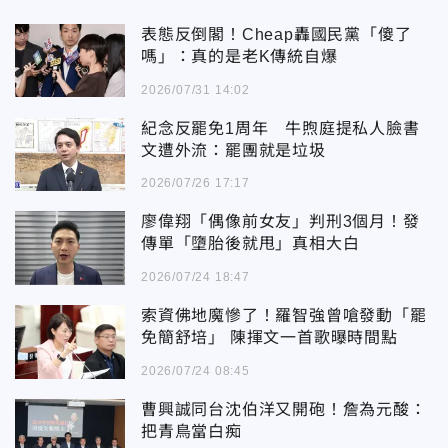
表態反倒閣！Cheap轟國民黨「傻了
嗎」：真的是老K傳統自爆
2026/07/31 14:02
紀念反罷免1周年 牛煦庭提私人臉書
文遭外流：罷團就是垃圾
2026/07/26 17:17
廖偉翔「偶像前女友」判刑3個月！發
傳單「墮胎後就甩」真相大白
2026/07/24 18:47
索資佛地魔慘了！羅智強曾嗆發動「罷
免簡舒培」 陳揮文一首歌曝時間點
2026/07/24 08:45
曹興誠同台沈伯洋又開砲！詹為元酸：
把青鳥當白痴