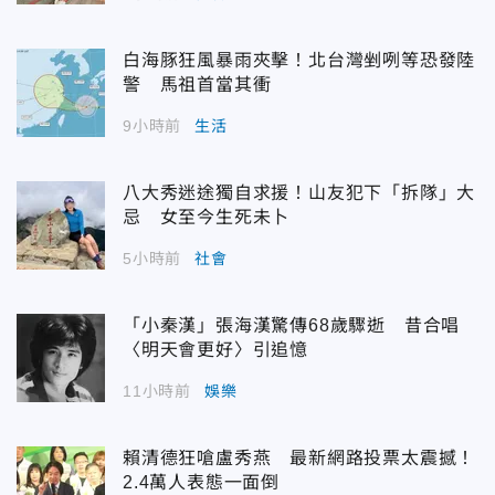
白海豚狂風暴雨夾擊！北台灣剉咧等恐發陸
警 馬祖首當其衝
9小時前
生活
八大秀迷途獨自求援！山友犯下「拆隊」大
忌 女至今生死未卜
5小時前
社會
「小秦漢」張海漢驚傳68歲驟逝 昔合唱
〈明天會更好〉引追憶
11小時前
娛樂
賴清德狂嗆盧秀燕 最新網路投票太震撼！
2.4萬人表態一面倒