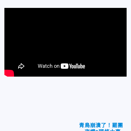
青鳥崩潰了！罷團