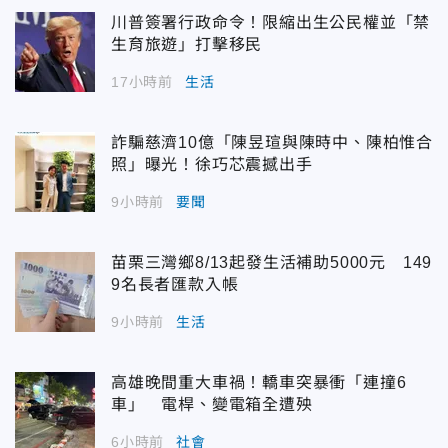
川普簽署行政命令！限縮出生公民權並「禁
生育旅遊」打擊移民
17小時前
生活
詐騙慈濟10億「陳昱瑄與陳時中、陳柏惟合
照」曝光！徐巧芯震撼出手
9小時前
要聞
苗栗三灣鄉8/13起發生活補助5000元 149
9名長者匯款入帳
9小時前
生活
高雄晚間重大車禍！轎車突暴衝「連撞6
車」 電桿、變電箱全遭殃
6小時前
社會