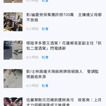
6小時前
社會
影/幽靈勞保集團詐撈700萬 主嫌連父母都
不放過
6小時前
社會
噁碰李多慧又酒駕！花蓮鄉長室副主任「抓
包二度酒駕」閃電請辭
6小時前
社會
影/士林路邊天降麻將牌險砸路人 警調監
視器追來源
6小時前
社會
伍麗華胞兄范織欽遭辦貪污 政客爽：上月
才力挺賴瑞隆成立後援會