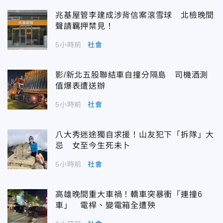
兆基屋管李建成涉背信案滾雪球 北檢晚間
聲請羈押禁見！
5小時前
社會
影/新北五股聯結車自撞分隔島 司機酒測
值爆表遭送辦
5小時前
社會
八大秀迷途獨自求援！山友犯下「拆隊」大
忌 女至今生死未卜
5小時前
社會
高雄晚間重大車禍！轎車突暴衝「連撞6
車」 電桿、變電箱全遭殃