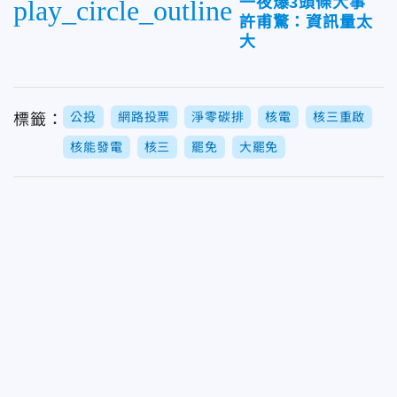
一夜爆3頭條大事
play_circle_outline
許甫驚：資訊量太
大
公投
網路投票
淨零碳排
核電
核三重啟
標籤：
核能發電
核三
罷免
大罷免