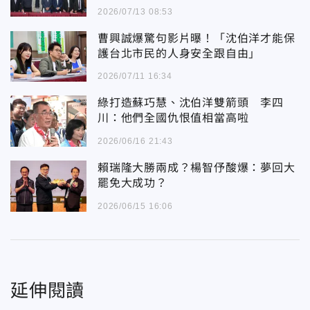
2026/07/13 08:53
曹興誠爆驚句影片曝！「沈伯洋才能保
護台北市民的人身安全跟自由」
2026/07/11 16:34
綠打造蘇巧慧、沈伯洋雙箭頭 李四
川：他們全國仇恨值相當高啦
2026/06/16 21:43
賴瑞隆大勝兩成？楊智伃酸爆：夢回大
罷免大成功？
2026/06/15 16:06
延伸閱讀