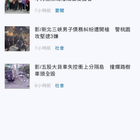
7小時前
要聞
影/新北三峽男子債務糾紛遭開槍 警桃園
攻堅逮3嫌
7小時前
社會
影/五股大貨車失控衝上分隔島 撞爛路樹
車頭全毀
8小時前
社會