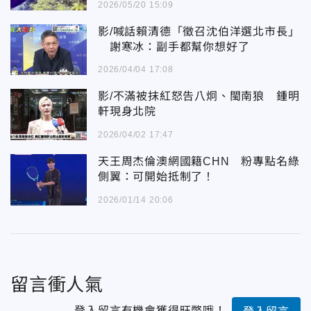
2026/05/20 15:09
影/喊話賴清德「徵召沈伯洋選北市長」
謝寒冰：副手都幫你想好了
2026/04/04 17:08
影/不滿被抹紅怒告八炯、閩南狼 鍾明
軒現身北院
2026/04/02 17:47
天王周杰倫澳網國籍CHN 粉專點名綠
側翼：可開始抵制了！
2026/01/14 20:06
留言衝人氣
登入留言有機會獲得旺幣哦！