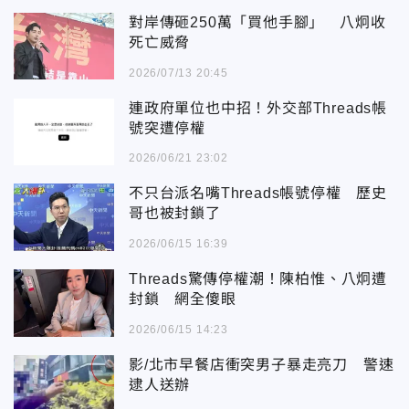
對岸傳砸250萬「買他手腳」 八炯收
死亡威脅
2026/07/13 20:45
連政府單位也中招！外交部Threads帳
號突遭停權
2026/06/21 23:02
不只台派名嘴Threads帳號停權 歷史
哥也被封鎖了
2026/06/15 16:39
Threads驚傳停權潮！陳柏惟、八炯遭
封鎖 網全傻眼
2026/06/15 14:23
影/北市早餐店衝突男子暴走亮刀 警速
逮人送辦