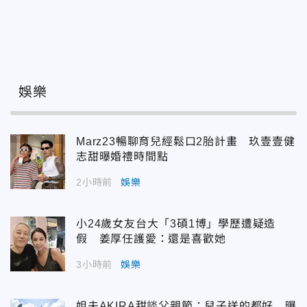
娛樂
Marz23暢聊育兒經鬆口2胎計畫 玖壹壹健
志甜曝婚禮時間點
2小時前
娛樂
小24歲女友台大「3碩1博」學歷遭疑造
假 姜厚任護愛：還是喜歡她
3小時前
娛樂
姐夫AKIRA甜談父親節：兒子送的都好 曝