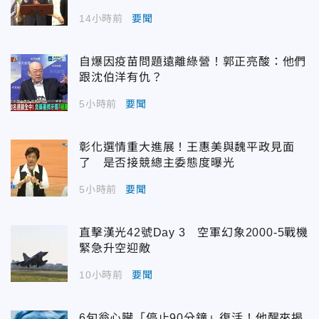
14小時前
要聞
自爆因疫苗問題遠離綠營！郭正亮酸：他們
跟沈伯洋有仇？
5小時前
要聞
彰化選情重大進展！王惠美與魏平政見面
了 是否接競總主委態度曝光
5小時前
要聞
直擊漢光42號Day 3 空軍幻象2000-5戰機
緊急升空迎敵
10小時前
要聞
6旬翁心臟「停止90分鐘」復活！他醒來揭