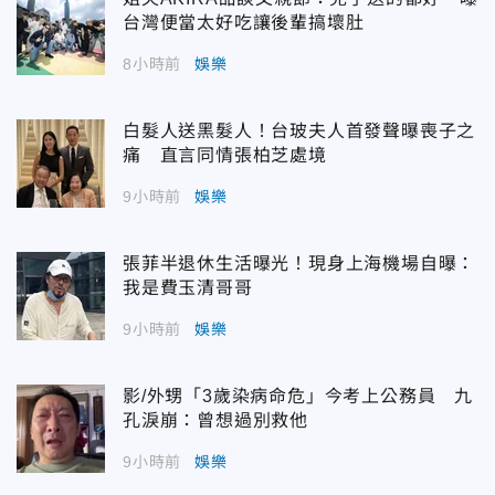
台灣便當太好吃讓後輩搞壞肚
8小時前
娛樂
白髮人送黑髮人！台玻夫人首發聲曝喪子之
痛 直言同情張柏芝處境
9小時前
娛樂
張菲半退休生活曝光！現身上海機場自曝：
我是費玉清哥哥
9小時前
娛樂
影/外甥「3歲染病命危」今考上公務員 九
孔淚崩：曾想過別救他
9小時前
娛樂