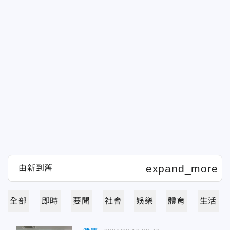
全部
即時
要聞
社會
娛樂
體育
生活