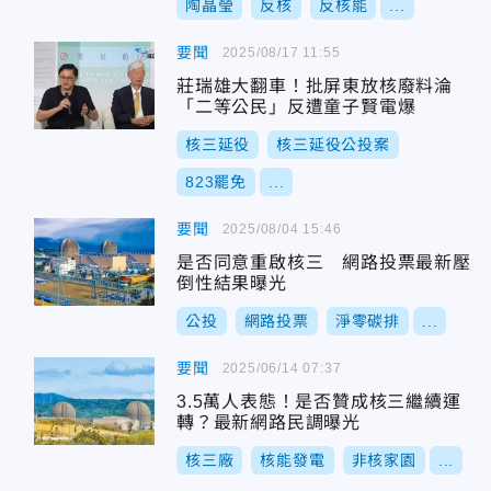
陶晶瑩
反核
反核能
...
要聞
2025/08/17 11:55
莊瑞雄大翻車！批屏東放核廢料淪
「二等公民」反遭童子賢電爆
核三延役
核三延役公投案
823罷免
...
要聞
2025/08/04 15:46
是否同意重啟核三 網路投票最新壓
倒性結果曝光
公投
網路投票
淨零碳排
...
要聞
2025/06/14 07:37
3.5萬人表態！是否贊成核三繼續運
轉？最新網路民調曝光
核三廠
核能發電
非核家園
...