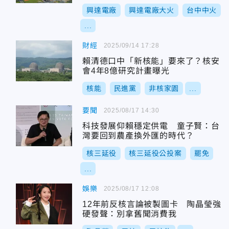
興達電廠
興達電廠大火
台中中火
...
財經
2025/09/14 17:28
賴清德口中「新核能」要來了？核安
會4年8億研究計畫曝光
核能
民進黨
非核家園
...
要聞
2025/08/17 14:30
科技發展仰賴穩定供電 童子賢：台
灣要回到農產換外匯的時代？
核三延役
核三延役公投案
罷免
...
娛樂
2025/08/17 12:08
12年前反核言論被製圖卡 陶晶瑩強
硬發聲：別拿舊聞消費我