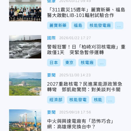
健康
2026/03/12 09:49
「311震災15週年」麗寶新藥、福島
醫大啟動LIB-101輻射試驗合作
麗寶新藥
福島
核能發電廠
...
國際
2026/01/22 17:27
警報狂響！日「柏崎刈羽核電廠」重
啟僅1天 突緊急暫停運轉
日本
東京
核電廠
...
要聞
2025/11/30 14:23
2027重啟核電？民進黨能源政策急
轉彎 鄧凱勛驚問：對美談判卡關
經濟部
核能發電
核能
...
要聞
2025/09/18 17:56
中火與興達電廠有「恐怖巧合」
網：高雄爆完換台中？