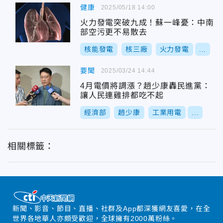
健康
2025/05/18 14:00
火力發電突破九成！蘇一峰憂：中南
部空污更不易散去
核能發電
核三廠
火力發電
...
要聞
2025/03/24 14:44
4月電價將調漲？趙少康轟民進黨：
讓人民連雞排都吃不起
經濟部
趙少康
工業用電
...
相關標籤：
新聞、影音、節目、直播、社群及App都深獲網友喜愛，在全
世界各地華人亦頗受歡迎，全球擁有2000萬粉絲。