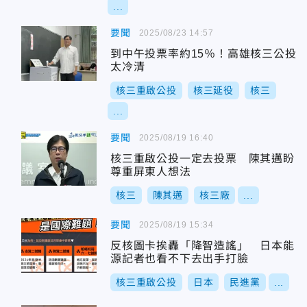
...
要聞
2025/08/23 14:57
到中午投票率約15％！高雄核三公投
太冷清
核三重啟公投
核三延役
核三
...
要聞
2025/08/19 16:40
核三重啟公投一定去投票 陳其邁盼
尊重屏東人想法
核三
陳其邁
核三廠
...
要聞
2025/08/19 15:34
反核圖卡挨轟「降智造謠」 日本能
源記者也看不下去出手打臉
核三重啟公投
日本
民進黨
...