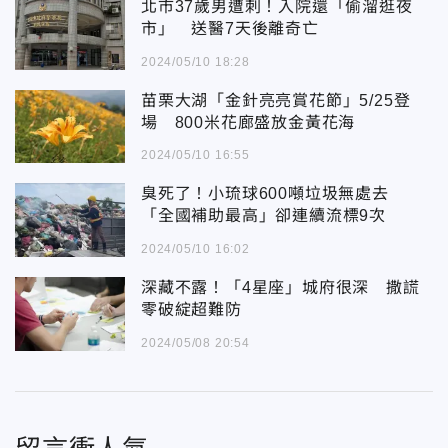
北市37歲男遭刺！入院還「偷溜逛夜
市」 送醫7天後離奇亡
2024/05/10 18:28
苗栗大湖「金針亮亮賞花節」5/25登
場 800米花廊盛放金黃花海
2024/05/10 16:55
臭死了！小琉球600噸垃圾無處去
「全國補助最高」卻連續流標9次
2024/05/10 16:02
深藏不露！「4星座」城府很深 撒謊
零破綻超難防
2024/05/08 20:54