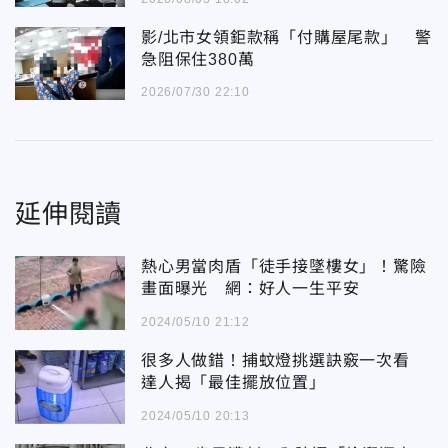
影/北市女領鉅款稱「付購屋尾款」 警
急阻保住380萬
2026/07/30 22:10
延伸閱讀
熱心男當肉盾「徒手接墜樓女」！驚險
畫面曝光 網：好人一生平安
2024/05/10 21:12
很多人做錯！捕蚊燈挑選訣竅一次看
達人揭「最佳擺放位置」
2024/05/10 20:13