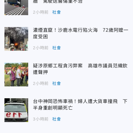
牆 駕駛送醫傷重不治
2小時前
社會
濃煙直竄！沙鹿水電行陷火海 72歲阿嬤一
度受困
2小時前
社會
疑涉原鄉工程貪污弊案 高雄市議員范織欽
遭聲押
2小時前
社會
台中神岡恐怖車禍！婦人遭大貨車撞飛 下
半身重創明顯死亡
3小時前
社會