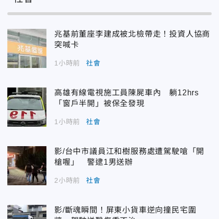
兆基前董座李建成被北檢帶走！投資人協商
突喊卡
1小時前
社會
高雄有線電視施工員陳屍車內 躺12hrs
「窗戶半開」被保全發現
1小時前
社會
影/台中市議員江和樹服務處遭駕駛嗆「開
槍喔」 警逮1男送辦
2小時前
社會
影/斷魂瞬間！屏東小貨車逆向撞民宅圍