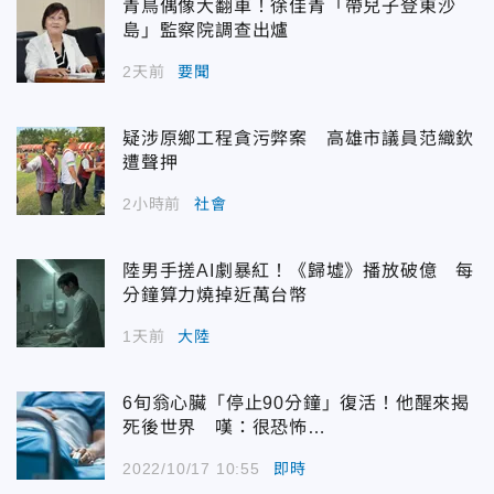
青鳥偶像大翻車！徐佳青「帶兒子登東沙
島」監察院調查出爐
2天前
要聞
疑涉原鄉工程貪污弊案 高雄市議員范織欽
遭聲押
2小時前
社會
陸男手搓AI劇暴紅！《歸墟》播放破億 每
分鐘算力燒掉近萬台幣
1天前
大陸
6旬翁心臟「停止90分鐘」復活！他醒來揭
死後世界 嘆：很恐怖…
2022/10/17 10:55
即時