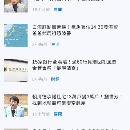
18小時前
要聞
白海豚颱風進逼！氣象署估14:30發海警
爸爸節馬祖恐陸警
2小時前
生活
15家銀行全淪陷！逾60行員爆回扣風暴
金管會祭「最嚴清查」
5小時前
財經
賴清德承諾社宅13萬戶變3萬戶！劉世芳：
找到地就蓋可能變空餘屋
16小時前
要聞