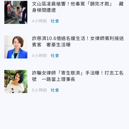
文山區凌晨槍響！他毒駕「篩完才跑」 藏
身梯間遭逮
4小時前
社會
詐慈濟10.6億過名媛生活！女律師賓利接送
賓客 奢豪生活曝
4小時前
社會
詐騙女律師「寄生慈濟」手法曝！打志工名
號 一路當上理事長
5小時前
社會