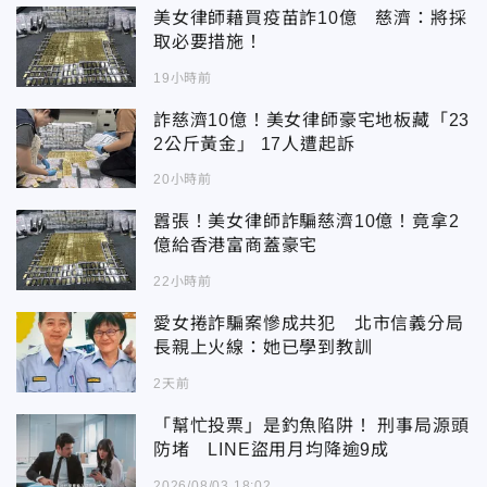
美女律師藉買疫苗詐10億 慈濟：將採
取必要措施！
19小時前
詐慈濟10億！美女律師豪宅地板藏「23
2公斤黃金」 17人遭起訴
20小時前
囂張！美女律師詐騙慈濟10億！竟拿2
億給香港富商蓋豪宅
22小時前
愛女捲詐騙案慘成共犯 北市信義分局
長親上火線：她已學到教訓
2天前
「幫忙投票」是釣魚陷阱！ 刑事局源頭
防堵 LINE盜用月均降逾9成
2026/08/03 18:02