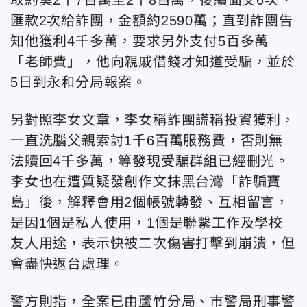
取約莫2千7百萬至2千8百萬，後續面交6次、
匯款2次給詐團，金額約2590萬；直到詐團告
知他獲利4千多萬，要求另外支付5百多萬
「老師費」，他向親戚借錢才知道受騙，並於
5日到永和分局報案。
另對照李女文章，李女稱詐團謊稱投資獲利，
一直洗腦父親索討1千6百萬服務費，否則無
法贖回4千多萬，等發現受騙群組已經刪光。
李女也在遭質疑發創作文抹黑台灣「詐騙寶
島」後，解釋會用2個帳號轉發、互相留言，
是因1個是私人使用，1個是聯繫工作及學校
友人用途，表示快被二次傷害打擊到崩潰，但
會盡快返台處理。
警方則指，全案已由蘆竹分局、市警局刑事警