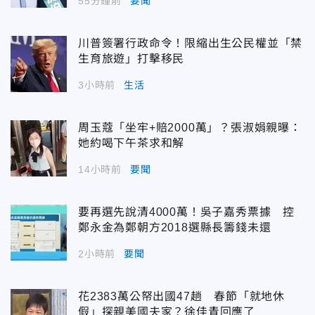
55分鐘前
要聞
川普簽署行政命令！限縮出生公民權並「禁
生育旅遊」打擊移民
3小時前
生活
周玉蔻「坐牢+賠2000萬」？張淑娟親曝：
她約喝下午茶求和解
14小時前
要聞
要再選先說清4000萬！吳子嘉秀票據 控
鄭永金為鄭朝方2018選縣長籌錢未還
2小時前
要聞
花2383萬公帑出國47趟 春節「就地休
假」探親美國夫家？徐佳青回應了