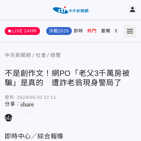
LIVE 24HR
決戰2026
即時
熱門
要聞
社會
娛樂
中天新聞網
社會
總覽
不是創作文！網PO「老父3千萬房被
騙」是真的 遭詐老翁現身警局了
發布:
2024/05/10 22:11
share
分享：
play_arrow
即時中心／綜合報導