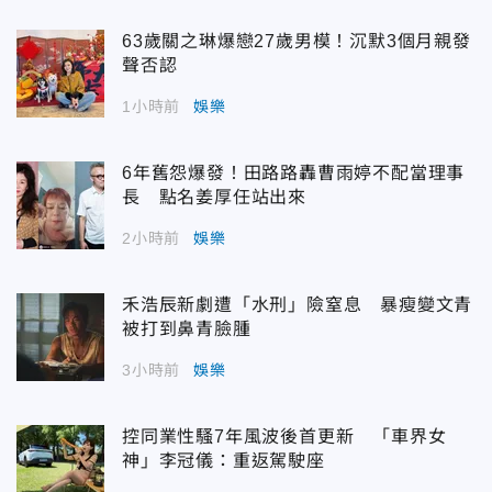
63歲關之琳爆戀27歲男模！沉默3個月親發
聲否認
1小時前
娛樂
6年舊怨爆發！田路路轟曹雨婷不配當理事
長 點名姜厚任站出來
2小時前
娛樂
禾浩辰新劇遭「水刑」險窒息 暴瘦變文青
被打到鼻青臉腫
3小時前
娛樂
控同業性騷7年風波後首更新 「車界女
神」李冠儀：重返駕駛座