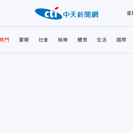
星
熱門
要聞
社會
娛樂
體育
生活
國際