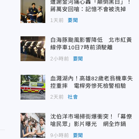
遭謝金河痛心轟「顛倒黑白」！
蔣萬安回嗆：記憶不會被洗掉
1天前
要聞
白海豚颱風影響降低 北市紅黃
線停車10日7時前須駛離
2小時前
要聞
血濺湖內！高雄82歲老翁機車失
控重摔 電桿旁慘死檢警相驗
2天前
社會
沈伯洋市場掃街爆衝突！「幕僚
嗆民眾」影片曝光 網全炸鍋
9小時前
要聞