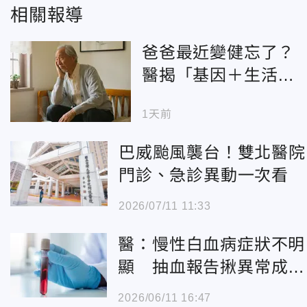
相關報導
爸爸最近變健忘了？
醫揭「基因＋生活」
雙重風險
1天前
巴威颱風襲台！雙北醫院
門診、急診異動一次看
2026/07/11 11:33
醫：慢性白血病症狀不明
顯 抽血報告揪異常成診
療關鍵
2026/06/11 16:47