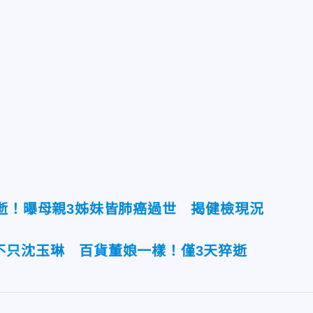
病逝！曝母親3姊妹皆肺癌過世 揭健檢現況
不只沈玉琳 百貨董娘一樣！僅3天猝逝