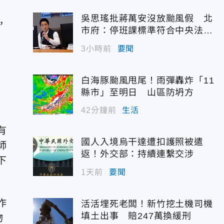
吳思瑤批蔣萬安沒放颱風假 北
，
市府：停班課標準符合中央法
規！
3小時前
要聞
白海豚颱風甩尾！雨彈轟炸「11
縣市」至明日 山區防坍方
42分鐘前
生活
有
國人入境烏干達遭扣護照被遣
師
返！外交部：持續連繫交涉
下
1天前
要聞
作
活活埋死老闆！新竹挖土機司機
填土出事 賠247萬換緩刑
物