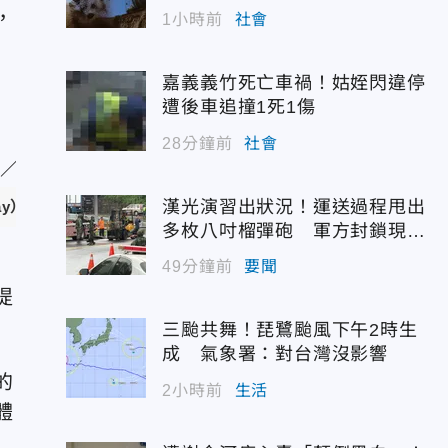
，
1小時前
社會
嘉義義竹死亡車禍！姑姪閃違停
遭後車追撞1死1傷
28分鐘前
社會
漢光演習出狀況！運送過程甩出
ay）
多枚八吋榴彈砲 軍方封鎖現場
緊急處理
49分鐘前
要聞
提
三颱共舞！琵鷺颱風下午2時生
成 氣象署：對台灣沒影響
的
2小時前
生活
體