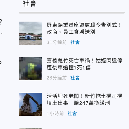
社會
？
屏東鎢業董座遭虐殺今告別式！
預
政商、員工含淚送別
31分鐘前
社會
嘉義義竹死亡車禍！姑姪閃違停
？
遭後車追撞1死1傷
毀
28分鐘前
社會
活活埋死老闆！新竹挖土機司機
填土出事 賠247萬換緩刑
1小時前
社會