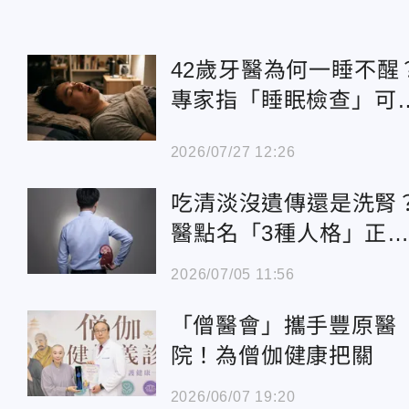
42歲牙醫為何一睡不醒
專家指「睡眠檢查」可
防
2026/07/27 12:26
吃清淡沒遺傳還是洗腎
醫點名「3種人格」正
掉你的腎
2026/07/05 11:56
「僧醫會」攜手豐原醫
院！為僧伽健康把關
2026/06/07 19:20