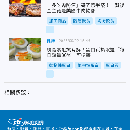
「多吃肉防癌」研究惹爭議！ 背後
金主竟是美國牛肉協會
加工肉品
防癌飲食
均衡飲食
...
健康
2025/09/02 15:46
胰島素阻抗有解！蛋白質攝取達「每
日熱量30%」可逆轉
動物性蛋白
植物性蛋白
蛋白質
...
相關標籤：
新聞、影音、節目、直播、社群及App都深獲網友喜愛，在全