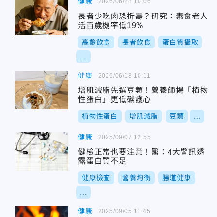
健康
2026/06/28 10:06
長者少吃肉恐折壽？研究：素食老人
活百歲機率低19%
高齡飲食
長者飲食
蛋白質攝取
...
健康
2026/06/18 10:11
增肌減脂先選豆類！營養師揭「植物
性蛋白」更低碳護心
植物性蛋白
增肌減脂
豆類
...
健康
2025/09/07 12:55
健檢正常也要注意！醫：4大警訊透
露蛋白質不足
健康檢查
營養均衡
腸道健康
...
健康
2025/09/05 11:45