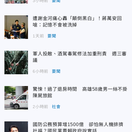
3小時前
要聞
遭謝金河痛心轟「顛倒黑白」！蔣萬安回
嗆：記憶不會被洗掉
1天前
要聞
軍人投敵、酒駕毒駕修法加重刑責 週三審
議
6小時前
要聞
驚悚！過了退房時間 高雄58歲男一絲不掛
陳屍旅館
2小時前
社會
國防公務預算增1500億 卻怕無人機排擠
社福？國民黨要賴政府說實話