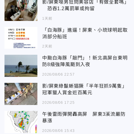
影/屏東噁男狂問美容店「有做全套嗎」
恐吞1.2萬罰單或拘留
1天前
「白海豚」進逼！屏東、小琉球明起取
消部分船班
2天前
中颱白海豚「敲門」！新北高屏台東明
防8級強陣風颳到入夜
2026/08/06 22:57
影/屏東綠鬣蜥猖獗「半年狂抓9萬隻」
冠軍獵人賞金近百萬元
2026/08/06 17:25
午後雷雨彈開轟高屏 屏東3溪流嚴防
暴漲
2026/08/06 15:43