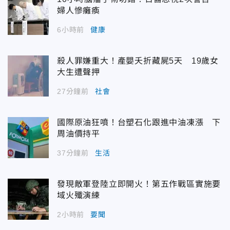
婦人慘癱瘓
6小時前
健康
殺人罪嫌重大！產嬰夭折藏屍5天 19歲女
大生遭聲押
27分鐘前
社會
國際原油狂噴！台塑石化跟進中油凍漲 下
周油價持平
37分鐘前
生活
發現敵軍登陸立即開火！第五作戰區實施要
域火殲演練
2小時前
要聞