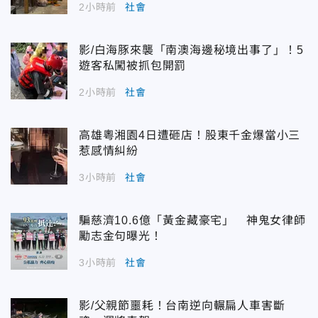
2小時前
社會
影/白海豚來襲「南澳海邊秘境出事了」！5
遊客私闖被抓包開罰
2小時前
社會
高雄粵湘園4日遭砸店！股東千金爆當小三
惹感情糾紛
3小時前
社會
騙慈濟10.6億「黃金藏豪宅」 神鬼女律師
勵志金句曝光！
3小時前
社會
影/父親節噩耗！台南逆向輾扁人車害斷