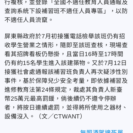
行複核，並登錄「全國不適任教育人員通報及
查詢系統下設補習班不適任人員專區」，以防
不適任人員流竄。
屏東縣政府於7月初接獲電話檢舉該班仍有招
收學生營業之情形，隨即至該班查核，現場查
看其招牌看板仍懸掛，且當日16時至17時間
仍有約15名學生進入該建築物。又於7月12日
接獲社會處通報該補習班負責人再次疑涉性別
事件，基於保障兒少安全考量，即依據補習及
進修教育法第24條規定，裁處其負責人新臺
幣25萬元最高罰鍰，倘後續仍不遵令停辦
者，將按日連續處罰，並得將所使用之器材、
設備沒入。（文／CTWANT）
無照酒駕撞死單