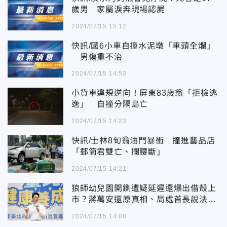
歲男 家屬淚奔現場認屍
2024/07/15 15:12
快訊/國6小車自撞水泥墩「車頭全爛」
男傷重不治
2024/07/15 14:53
小貨車違規逆向！屏東83歲翁「拒檢逃
逸」 自撞分隔島亡
2024/07/15 14:23
快訊/士林8旬翁油門暴衝 撞進藝品店
「郵筒君雙亡、攔腰斷」
2024/07/15 14:21
狼師幼兒園開鍘遭疑延遲還爆出借殼上
市？蔣萬安還原真相、局處首長說法一
次看
2024/07/15 14:08