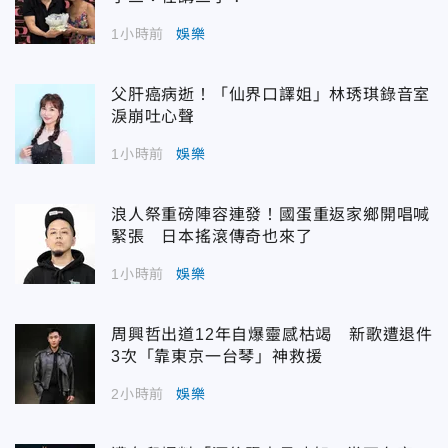
1小時前
娛樂
父肝癌病逝！「仙界口譯姐」林琇琪錄音室
淚崩吐心聲
1小時前
娛樂
浪人祭重磅陣容連發！國蛋重返家鄉開唱喊
緊張 日本搖滾傳奇也來了
1小時前
娛樂
周興哲出道12年自爆靈感枯竭 新歌遭退件
3次「靠東京一台琴」神救援
2小時前
娛樂