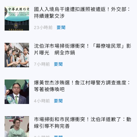
國人入境烏干達遭扣護照被遣返！外交部：
持續連繫交涉
23小時前
要聞
沈伯洋市場掃街爆衝突！「幕僚嗆民眾」影
片曝光 網全炸鍋
7小時前
要聞
爆黃世杰涉賄選！詹江村曝警方調查進度：
等著被傳喚吧
4小時前
要聞
市場掃街和市民爆衝突！沈伯洋道歉了：動
線引導不夠完善