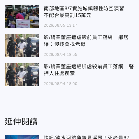
南部地區8/7實施城鎮韌性防空演習
不配合最高罰15萬元
2026/08/05 13:17
影/鎢業董座遭虐殺前員工落網 鄰居
曝：沒錢會找老母
2026/08/04 18:55
影/鎢業董座遭綑綁虐殺前員工落網 警
押人住處搜索
2026/08/04 18:00
延伸閱讀
快訊/淡水河釣魚瞥見浮屍！死者是67