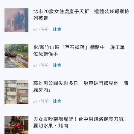
北市20歲女住處產子夭折 遺體裝袋報案檢
列被告
2小時前
社會
影/新竹山區「巨石掉落」躺路中 施工單
位急調怪手
2小時前
社會
高雄男公關失聯多日 房東破門驚見他「陳
屍房內」
2小時前
社會
與女友吵架喝爛醉！台中男蹲路邊亮刀喊：
要切水果、烤肉