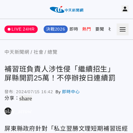
LIVE 24HR
決戰2026
即時
熱門
要聞
社會
娛樂
中天新聞網
社會
總覽
補習班負責人涉性侵「繼續招生」
屏縣開罰25萬！不停辦按日連續罰
發布:
2024/07/15 16:42
By
即時中心
share
分享：
play_arrow
屏東縣政府針對「私立翌勝文理短期補習班經