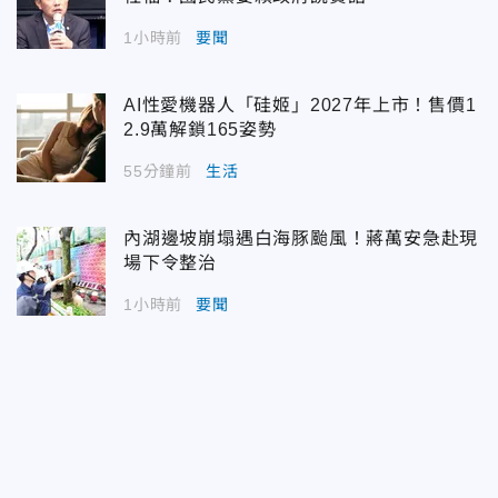
1小時前
要聞
AI性愛機器人「硅姬」2027年上市！售價1
2.9萬解鎖165姿勢
55分鐘前
生活
內湖邊坡崩塌遇白海豚颱風！蔣萬安急赴現
場下令整治
1小時前
要聞