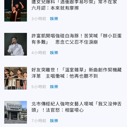
遭女兒爆料「酒後跟李易吵架」常不在家
六月認：本來就有摩擦
3小時前
娛樂
許富凱開唱強碰白海豚！苦笑喊「辦小巨蛋
有多難」 思念亡父忍不住淚崩
4小時前
娛樂
好友突離世！「溫室雜草」新曲創作契機藏
洋蔥 主唱慟喊：他再也聽不到
5小時前
娛樂
北市傳經紀人強吻女藝人噁喊「我又沒伸舌
頭」！法官怒：相當噁心
7小時前
娛樂