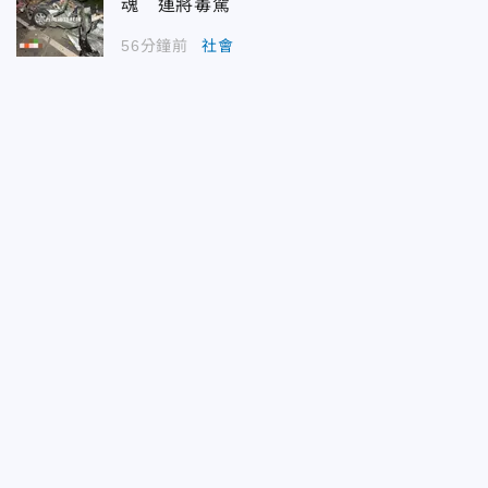
魂 運將毒駕
56分鐘前
社會