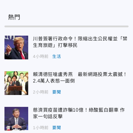
熱門
川普簽署行政命令！限縮出生公民權並「禁
生育旅遊」打擊移民
4小時前
生活
賴清德狂嗆盧秀燕 最新網路投票太震撼！
2.4萬人表態一面倒
2小時前
要聞
慈濟買疫苗遭詐騙10億！綠酸藍白翻車 作
家一句話反擊
1小時前
要聞