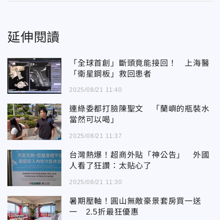
延伸閱讀
「全球首創」斷頭竟能接回！ 上海醫
「衛星鋼板」救回患者
2025/08/21 11:40
連綠委都打臉陳聖文 「蘭嶼的瓶裝水
當然可以喝」
2025/08/21 11:37
台灣熱爆！超商外貼「神公告」 外國
人看了狂讚：太貼心了
2025/08/21 11:30
暑期壓軸！圓山無敵豪景套房買一送
一 2.5折最狂優惠