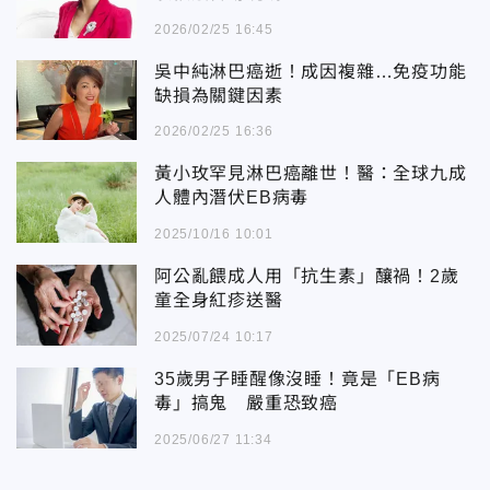
2026/02/25 16:45
吳中純淋巴癌逝！成因複雜…免疫功能
缺損為關鍵因素
2026/02/25 16:36
黃小玫罕見淋巴癌離世！醫：全球九成
人體內潛伏EB病毒
2025/10/16 10:01
阿公亂餵成人用「抗生素」釀禍！2歲
童全身紅疹送醫
2025/07/24 10:17
35歲男子睡醒像沒睡！竟是「EB病
毒」搞鬼 嚴重恐致癌
2025/06/27 11:34