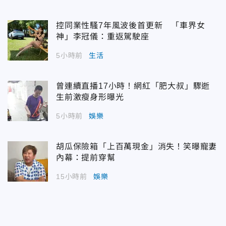
控同業性騷7年風波後首更新 「車界女
神」李冠儀：重返駕駛座
5小時前
生活
曾連續直播17小時！網紅「肥大叔」驟逝
生前激瘦身形曝光
5小時前
娛樂
胡瓜保險箱「上百萬現金」消失！笑曝寵妻
內幕：提前穿幫
15小時前
娛樂