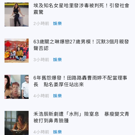
埃及知名女星哈里發涉毒被判死！引發社會
震驚
2小時前
娛樂
63歲關之琳爆戀27歲男模！沉默3個月親發
聲否認
3小時前
娛樂
6年舊怨爆發！田路路轟曹雨婷不配當理事
長 點名姜厚任站出來
4小時前
娛樂
禾浩辰新劇遭「水刑」險窒息 暴瘦變文青
被打到鼻青臉腫
4小時前
娛樂