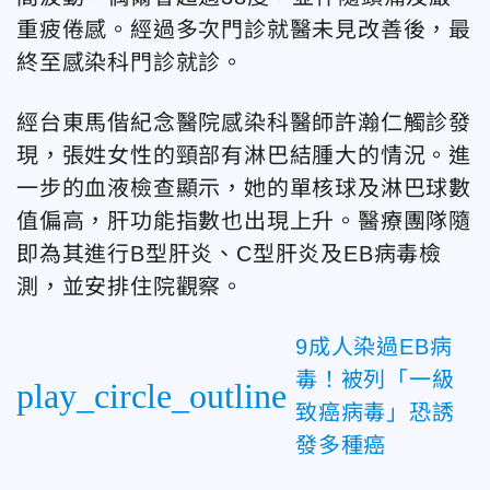
重疲倦感。經過多次門診就醫未見改善後，最
終至感染科門診就診。
經
台東馬偕紀念醫院感染科醫師
許瀚仁
觸診發
現，張姓女性的頸部有淋巴結腫大的情況。進
一步的血液檢查顯示，她的單核球及淋巴球數
值偏高，肝功能指數也出現上升。醫療團隊隨
即為其進行B型肝炎、C型肝炎及EB病毒檢
測，並安排住院觀察。
9成人染過EB病
毒！被列「一級
play_circle_outline
致癌病毒」恐誘
發多種癌