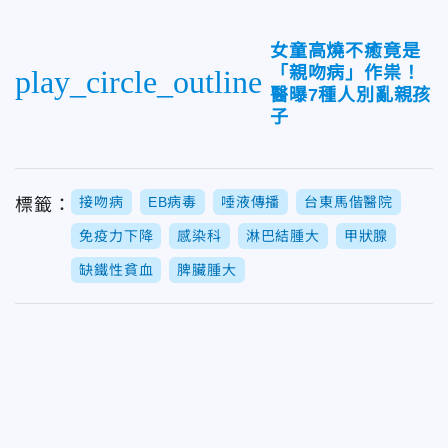
女童高燒不癒竟是
「親吻病」作祟！
play_circle_outline
醫曝7種人別亂親孩
子
接吻病
EB病毒
唾液傳播
台東馬偕醫院
標籤：
免疫力下降
感染科
淋巴結腫大
甲狀腺
缺鐵性貧血
脾臟腫大