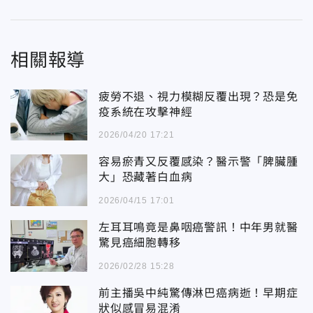
相關報導
疲勞不退、視力模糊反覆出現？恐是免
疫系統在攻擊神經
2026/04/20 17:21
容易瘀青又反覆感染？醫示警「脾臟腫
大」恐藏著白血病
2026/04/15 17:01
左耳耳鳴竟是鼻咽癌警訊！中年男就醫
驚見癌細胞轉移
2026/02/28 15:28
前主播吳中純驚傳淋巴癌病逝！早期症
狀似感冒易混淆