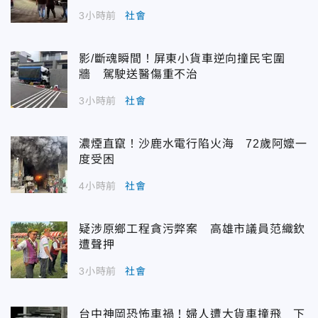
3小時前
社會
影/斷魂瞬間！屏東小貨車逆向撞民宅圍
牆 駕駛送醫傷重不治
3小時前
社會
濃煙直竄！沙鹿水電行陷火海 72歲阿嬤一
度受困
4小時前
社會
疑涉原鄉工程貪污弊案 高雄市議員范織欽
遭聲押
3小時前
社會
台中神岡恐怖車禍！婦人遭大貨車撞飛 下