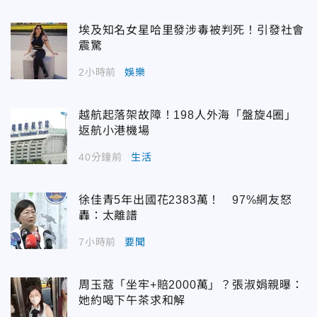
埃及知名女星哈里發涉毒被判死！引發社會
震驚
2小時前
娛樂
越航起落架故障！198人外海「盤旋4圈」
返航小港機場
40分鐘前
生活
徐佳青5年出國花2383萬！ 97%網友怒
轟：太離譜
7小時前
要聞
周玉蔻「坐牢+賠2000萬」？張淑娟親曝：
她約喝下午茶求和解