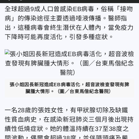
全球超過9成人口曾感染EB病毒，俗稱「接吻
病」的傳染途徑主要透過唾液傳播。醫師指
出，這種病毒會終生潛伏在人體內，當免疫力
下降時可能再度活化，引發多種症狀。
張小姐因長新冠造成EB病毒活化，超音波檢查發現有脾
臟腫大情形。（圖／
台東馬偕紀念醫院
）
一名28歲的張姓女性，有甲狀腺切除及缺鐵
性貧血病史，在感染新冠肺炎三個月後出現持
續性低燒症狀。她的體溫持續在37至38度之
間波動，偶爾會超過38度，並伴隨頭痛及嚴