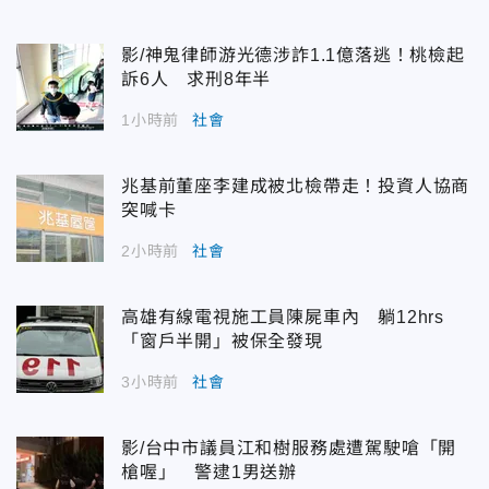
影/神鬼律師游光德涉詐1.1億落逃！桃檢起
訴6人 求刑8年半
1小時前
社會
兆基前董座李建成被北檢帶走！投資人協商
突喊卡
2小時前
社會
高雄有線電視施工員陳屍車內 躺12hrs
「窗戶半開」被保全發現
3小時前
社會
影/台中市議員江和樹服務處遭駕駛嗆「開
槍喔」 警逮1男送辦