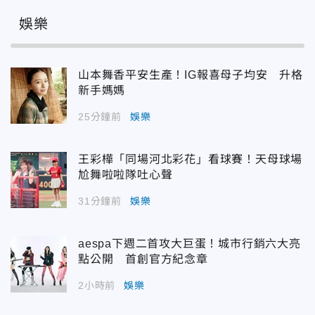
娛樂
山本舞香平安生產！IG報喜母子均安 升格
新手媽媽
25分鐘前
娛樂
王彩樺「同場河北彩花」看球賽！天母球場
尬舞啦啦隊吐心聲
31分鐘前
娛樂
aespa下週二首攻大巨蛋！城市行銷六大亮
點公開 首創官方紀念章
2小時前
娛樂