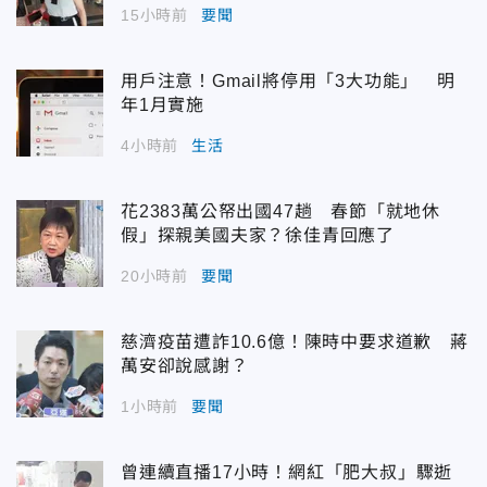
15小時前
要聞
用戶注意！Gmail將停用「3大功能」 明
年1月實施
4小時前
生活
花2383萬公帑出國47趟 春節「就地休
假」探親美國夫家？徐佳青回應了
20小時前
要聞
慈濟疫苗遭詐10.6億！陳時中要求道歉 蔣
萬安卻說感謝？
1小時前
要聞
曾連續直播17小時！網紅「肥大叔」驟逝