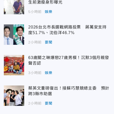
生前激瘦身形曝光
5小時前
娛樂
2026台北市長選戰網路投票 蔣萬安支持
度51.7%、沈伯洋46.7%
2小時前
要聞
63歲關之琳爆戀27歲男模！沉默3個月親發
聲否認
3小時前
娛樂
蔡英文重磅復出！接蘇巧慧競總主委 預計
跨3縣市助選
2小時前
要聞