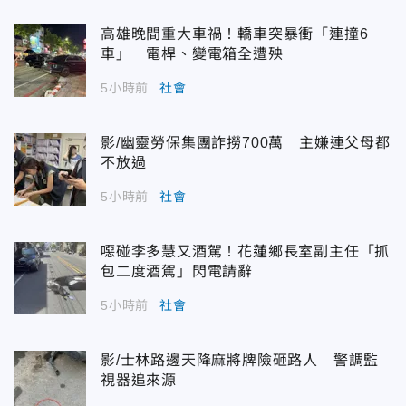
高雄晚間重大車禍！轎車突暴衝「連撞6
車」 電桿、變電箱全遭殃
5小時前
社會
影/幽靈勞保集團詐撈700萬 主嫌連父母都
不放過
5小時前
社會
噁碰李多慧又酒駕！花蓮鄉長室副主任「抓
包二度酒駕」閃電請辭
5小時前
社會
影/士林路邊天降麻將牌險砸路人 警調監
視器追來源