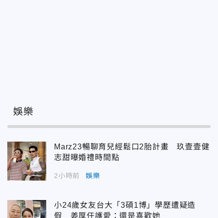
娛樂
Marz23暢聊育兒經鬆口2胎計畫 玖壹壹健
志甜曝婚禮時間點
2小時前
娛樂
小24歲女友台大「3碩1博」學歷遭疑造
假 姜厚任護愛：還是喜歡她