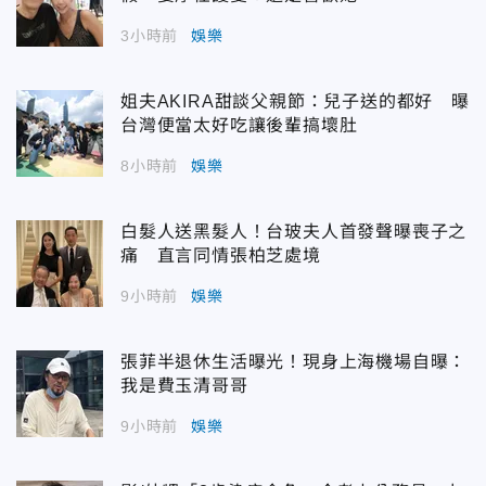
3小時前
娛樂
姐夫AKIRA甜談父親節：兒子送的都好 曝
台灣便當太好吃讓後輩搞壞肚
8小時前
娛樂
白髮人送黑髮人！台玻夫人首發聲曝喪子之
痛 直言同情張柏芝處境
9小時前
娛樂
張菲半退休生活曝光！現身上海機場自曝：
我是費玉清哥哥
9小時前
娛樂