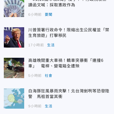
讀函文喊：採取憲政作為
6小時前
要聞
川普簽署行政命令！限縮出生公民權並「禁
生育旅遊」打擊移民
17小時前
生活
高雄晚間重大車禍！轎車突暴衝「連撞6
車」 電桿、變電箱全遭殃
5小時前
社會
白海豚狂風暴雨夾擊！北台灣剉咧等恐發陸
警 馬祖首當其衝
9小時前
生活