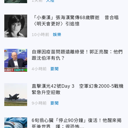
1天前
大陸
「小秦漢」張海漢驚傳68歲驟逝 昔合唱
〈明天會更好〉引追憶
10小時前
娛樂
自爆因疫苗問題遠離綠營！郭正亮酸：他們
跟沈伯洋有仇？
4小時前
要聞
直擊漢光42號Day 3 空軍幻象2000-5戰機
緊急升空迎敵
9小時前
要聞
6旬翁心臟「停止90分鐘」復活！他醒來揭
死後世界 嘆：很恐怖…