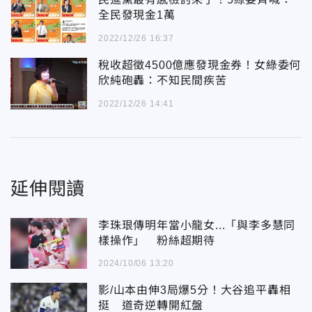
全民發現金1萬
2022/12/26 16:37
稅收超徵4500億應發現金券！女綠委何
欣純砲轟：不知民間疾苦
2022/12/26 14:41
延伸閱讀
李珠珢傳明年當小龍女...「與李多慧同
樣操作」 粉絲超期待
2024/10/06 13:20
影/山本由伸3局爆5分！大谷追平轟相
挺 道奇逆轉開紅盤