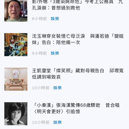
影/外甥「3歲染病命危」今考上公務員 九
孔淚崩：曾想過別救他
8小時前
娛樂
沈玉琳穿女裝憶亡母泛淚 與潘若迪「變姐
妹」告白：陪他瘋一次
9小時前
娛樂
王凱靈堂「燦笑照」藏對母親告白 邱瓈寬
低調到場致哀
10小時前
娛樂
「小秦漢」張海漢驚傳68歲驟逝 昔合唱
〈明天會更好〉引追憶
10小時前
娛樂