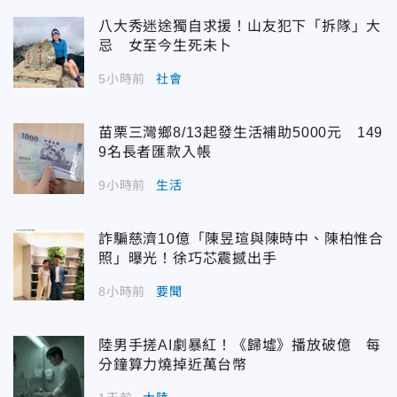
八大秀迷途獨自求援！山友犯下「拆隊」大
忌 女至今生死未卜
5小時前
社會
苗栗三灣鄉8/13起發生活補助5000元 149
9名長者匯款入帳
9小時前
生活
詐騙慈濟10億「陳昱瑄與陳時中、陳柏惟合
照」曝光！徐巧芯震撼出手
8小時前
要聞
陸男手搓AI劇暴紅！《歸墟》播放破億 每
分鐘算力燒掉近萬台幣