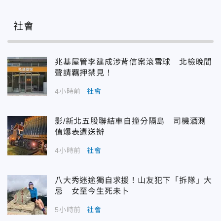
社會
兆基屋管李建成涉背信案滾雪球 北檢晚間
聲請羈押禁見！
4小時前
社會
影/新北五股聯結車自撞分隔島 司機酒測
值爆表遭送辦
4小時前
社會
八大秀迷途獨自求援！山友犯下「拆隊」大
忌 女至今生死未卜
5小時前
社會