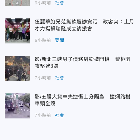
6小時前
社會
伍麗華胞兄范織欽遭辦貪污 政客爽：上月
才力挺賴瑞隆成立後援會
6小時前
要聞
影/新北三峽男子債務糾紛遭開槍 警桃園
攻堅逮3嫌
7小時前
社會
影/五股大貨車失控衝上分隔島 撞爛路樹
車頭全毀
7小時前
社會