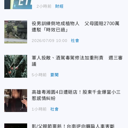
2小時前
財經
役男訓練倒地成植物人 父母國賠2700萬
遭駁「時效已過」
2026/07/09 10:00
社會
軍人投敵、酒駕毒駕修法加重刑責 週三審
議
5小時前
要聞
高雄粵湘園4日遭砸店！股東千金爆當小三
惹感情糾紛
1小時前
社會
影/父親節噩耗！台南逆向輾扁人車害斷