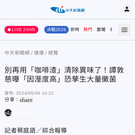
LIVE 24HR
決戰2026
即時
熱門
要聞
社會
娛樂
中天新聞網
健康
總覽
別再用「咖啡渣」清除異味了！譚敦
慈曝「因溼度高」恐孳生大量黴菌
發布:
2024/05/09 16:22
share
分享：
play_arrow
記者蔡庭語／綜合報導