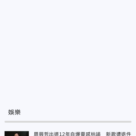
娛樂
周興哲出道12年自爆靈感枯竭 新歌遭退件