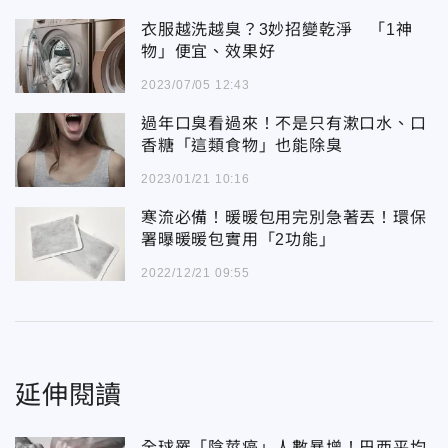
衣服越洗越臭？3妙招變乾淨 「1神
物」便宜、效果好
2023/07/05 12:43
過年口臭看過來！不是只有漱口水、口
香糖「這類食物」也能除臭
2023/01/21 10:16
寒流必備！暖暖包用完別急著丟！環保
署曝暖暖包實用「2功能」
2022/12/21 09:55
延伸閱讀
全球罹「陰莖癌」人數暴增！巴西平均