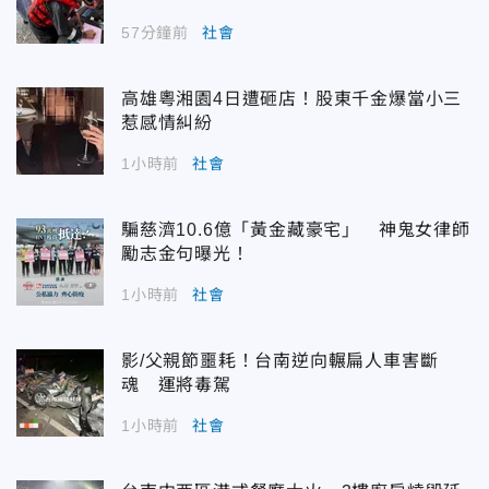
57分鐘前
社會
高雄粵湘園4日遭砸店！股東千金爆當小三
惹感情糾紛
1小時前
社會
騙慈濟10.6億「黃金藏豪宅」 神鬼女律師
勵志金句曝光！
1小時前
社會
影/父親節噩耗！台南逆向輾扁人車害斷
魂 運將毒駕
1小時前
社會