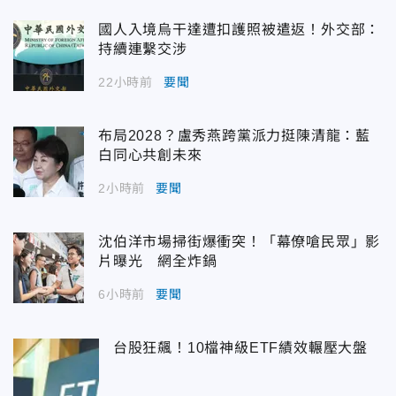
國人入境烏干達遭扣護照被遣返！外交部：
持續連繫交涉
22小時前
要聞
布局2028？盧秀燕跨黨派力挺陳清龍：藍
白同心共創未來
2小時前
要聞
沈伯洋市場掃街爆衝突！「幕僚嗆民眾」影
片曝光 網全炸鍋
6小時前
要聞
台股狂飆！10檔神級ETF績效輾壓大盤