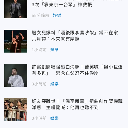
3次「靠東京一台琴」神救援
55分鐘前
娛樂
遭女兒爆料「酒後跟李易吵架」常不在家
六月認：本來就有摩擦
1小時前
娛樂
許富凱開唱強碰白海豚！苦笑喊「辦小巨蛋
有多難」 思念亡父忍不住淚崩
3小時前
娛樂
好友突離世！「溫室雜草」新曲創作契機藏
洋蔥 主唱慟喊：他再也聽不到
3小時前
娛樂