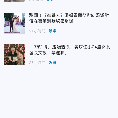
甜翻！《蜘蛛人》湯姆霍蘭德辦結婚派對
傳在豪華別墅秘密舉辦
21小時前
娛樂
「3碩1博」遭疑造假！姜厚任小24歲女友
發長文談「學邏輯」
23小時前
娛樂