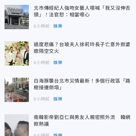
北市傳經紀人強吻女藝人噁喊「我又沒伸舌
頭」！法官怒：相當噁心
6小時前
娛樂
過度悲痛？台玻夫人徐莉玲長子亡意外掀婆
媳隔空交火
6小時前
娛樂
白海豚襲台北市災情最新！多個行政區「路
樹接連倒塌」
6小時前
娛樂
南韓影帝劉亞仁與男友人親密照外流 韓網
掀熱議
6小時前
娛樂