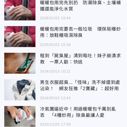
暖暖包用完先別扔 防潮除臭、土壤補
鐵還能淨化水質
2026/01/22 15:44
暖暖包用完要丟一般垃圾 環保局曝妙
用：放鞋櫃吸濕除臭
2025/02/23 15:39
租到「屍臭屋」清到嘔吐！妹子崩潰求
救 一票人勸：快逃
2024/10/13 10:11
男生衣服超臭...「怪味」洗不掉還到處
沾染！ 網友狂推「2寶藏」：超好用
2024/05/10 12:43
冷氣團逼近中！用過暖暖包千萬別亂
丟 「4種妙用」除臭最讓人愛
2023/12/20 17:59