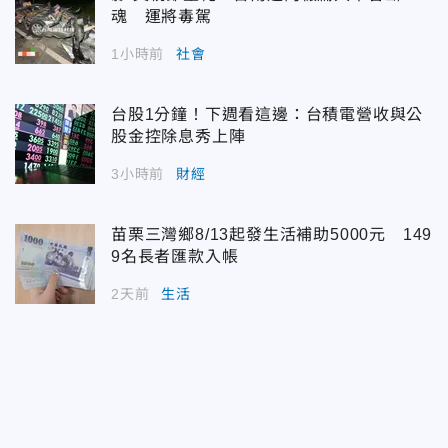
魂 運將毒駕
1小時前
社會
台股1分鐘！下週看這邊：台積電營收與公
股金控除息秀上陣
3小時前
財經
苗栗三灣鄉8/13起發生活補助5000元 149
9名長者匯款入帳
2天前
生活