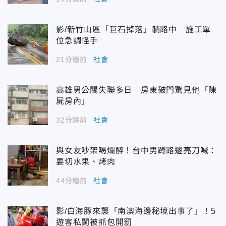
影/新竹山區「巨石掉落」躺路中 施工單
位急調怪手
21分鐘前
社會
高雄男公關失聯多日 房東破門驚見他「陳
屍房內」
32分鐘前
社會
與女友吵架喝爛醉！台中男蹲路邊亮刀喊：
要切水果、烤肉
44分鐘前
社會
影/白海豚來襲「南澳海邊秘境出事了」！5
遊客私闖被抓包開罰