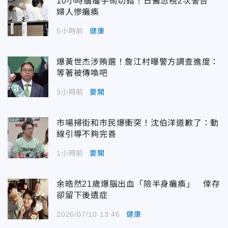
10小時腦瘤手術切錯！日醫忽視2次警告
婦人慘癱瘓
5小時前
健康
爆黃世杰涉賄選！詹江村曝警方調查進度：
等著被傳喚吧
3小時前
要聞
市場掃街和市民爆衝突！沈伯洋道歉了：動
線引導不夠完善
1小時前
要聞
余皓然21歲爆腦出血「險半身癱瘓」 倖存
卻留下後遺症
2026/07/10 13:46
健康