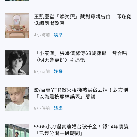
王凱靈堂「燦笑照」藏對母親告白 邱瓈寬
低調到場致哀
4小時前
娛樂
「小秦漢」張海漢驚傳68歲驟逝 昔合唱
〈明天會更好〉引追憶
5小時前
娛樂
影/百萬YTR放火相機被民宿丟掉！對方稱
「以為是按摩棒誤丟」惹議
5小時前
娛樂
5566小刀證實離婚台玻千金！認14年情變
「已經分開一段時間」