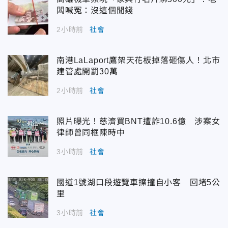
闆喊冤：沒這個閒錢
2小時前
社會
南港LaLaport鷹架天花板掉落砸傷人！北市
建管處開罰30萬
2小時前
社會
照片曝光！慈濟買BNT遭詐10.6億 涉案女
律師曾同框陳時中
3小時前
社會
國道1號湖口段遊覽車擦撞自小客 回堵5公
里
3小時前
社會