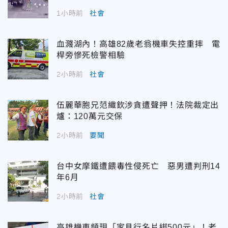
1小時前
社會
血濺湖內！高雄82歲老翁機車失控重摔 電
桿旁慘死檢警相驗
2小時前
社會
伍麗華胞兄范織欽涉貪遭聲押！法院裁定出
爐：120萬元交保
2小時前
要聞
台中女摩鐵遭餵毒性侵死亡 惡男遭判刑14
年6月
2小時前
社會
高雄機車頻現「家具行名片綁500元」！老