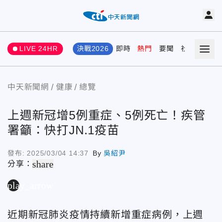
LIVE 24HR
決戰2026
即時
熱門
要聞
社會
娛樂
中天新聞網
健康
總覽
上週新冠增5例重症、5例死亡！疾管
署籲：快打JN.1疫苗
發布:
2025/03/04 14:37
By
吳紹尹
share
分享：
play_arrow
近期新冠肺炎疫情持續新增重症病例，上週