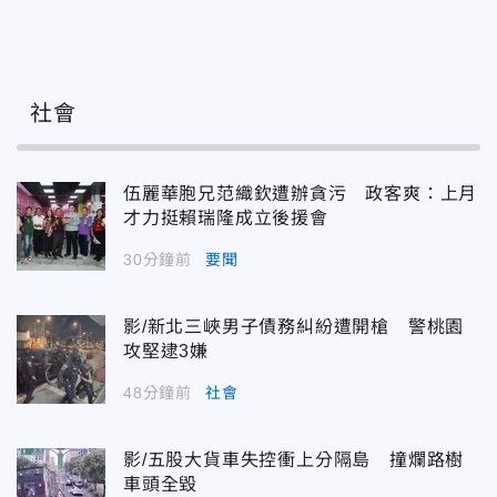
社會
伍麗華胞兄范織欽遭辦貪污 政客爽：上月
才力挺賴瑞隆成立後援會
30分鐘前
要聞
影/新北三峽男子債務糾紛遭開槍 警桃園
攻堅逮3嫌
48分鐘前
社會
影/五股大貨車失控衝上分隔島 撞爛路樹
車頭全毀