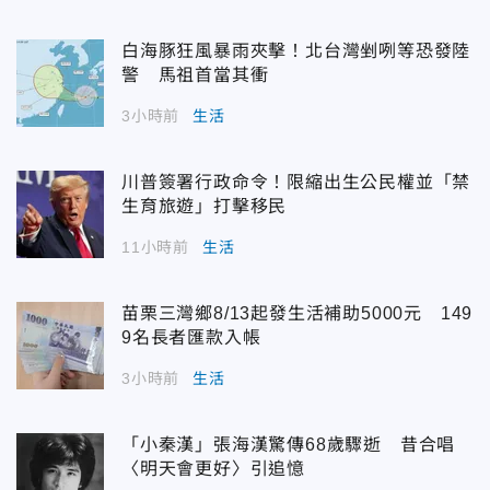
白海豚狂風暴雨夾擊！北台灣剉咧等恐發陸
警 馬祖首當其衝
3小時前
生活
川普簽署行政命令！限縮出生公民權並「禁
生育旅遊」打擊移民
11小時前
生活
苗栗三灣鄉8/13起發生活補助5000元 149
9名長者匯款入帳
3小時前
生活
「小秦漢」張海漢驚傳68歲驟逝 昔合唱
〈明天會更好〉引追憶