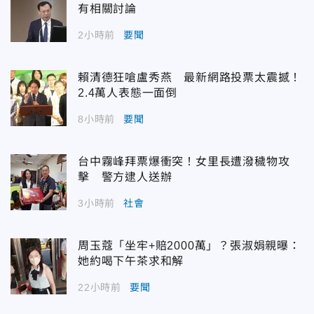
有相關討論
2小時前
要聞
賴清德狂嗆盧秀燕 最新網路投票太震撼！
2.4萬人表態一面倒
8小時前
要聞
台中霧峰拜票爆衝突！女里長遭潑穢物攻
擊 警方逮人送辦
3小時前
社會
周玉蔻「坐牢+賠2000萬」？張淑娟親曝：
她約喝下午茶求和解
22小時前
要聞