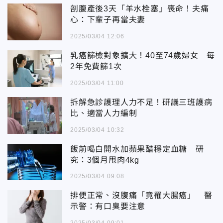
剖腹產後3天「羊水栓塞」喪命！夫痛
心：下輩子再當夫妻
2025/03/04 12:06
乳癌篩檢對象擴大！40至74歲婦女 每
2年免費篩1次
2025/03/04 11:00
拆解急診護理人力不足！研議三班護病
比、適當人力編制
2025/03/04 10:32
飯前喝白開水加蘋果醋穩定血糖 研
究：3個月甩肉4kg
2025/03/04 09:08
排便正常、沒腹痛「竟罹大腸癌」 醫
示警：有口臭要注意