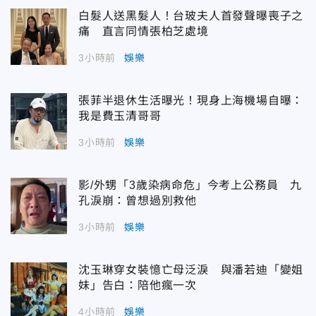
白髮人送黑髮人！台玻夫人首發聲曝喪子之
痛 直言同情張柏芝處境
3小時前
娛樂
張菲半退休生活曝光！現身上海機場自曝：
我是費玉清哥哥
3小時前
娛樂
影/外甥「3歲染病命危」今考上公務員 九
孔淚崩：曾想過別救他
3小時前
娛樂
沈玉琳穿女裝憶亡母泛淚 與潘若迪「變姐
妹」告白：陪他瘋一次
4小時前
娛樂