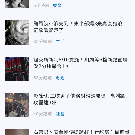
5小時前
娛樂
颱風沒來浪先到！東半部爆3米高瘋狗浪
氣象署警示了
32分鐘前
生活
證交所新制8/10實施！川湖等6檔新處置股
改2分鍾撮合1次
53分鐘前
財經
影/新北三峽男子債務糾紛遭開槍 警桃園
攻堅逮3嫌
48分鐘前
社會
石崇良、姜至剛傳提請辭！行政院：目前沒