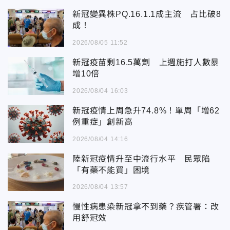
新冠變異株PQ.16.1.1成主流 占比破8
成！
2026/08/05 11:52
新冠疫苗剩16.5萬劑 上週施打人數暴
增10倍
2026/08/04 16:03
新冠疫情上周急升74.8%！單周「增62
例重症」創新高
2026/08/04 14:16
陸新冠疫情升至中流行水平 民眾陷
「有藥不能買」困境
2026/08/04 13:57
慢性病患染新冠拿不到藥？疾管署：改
用舒冠效