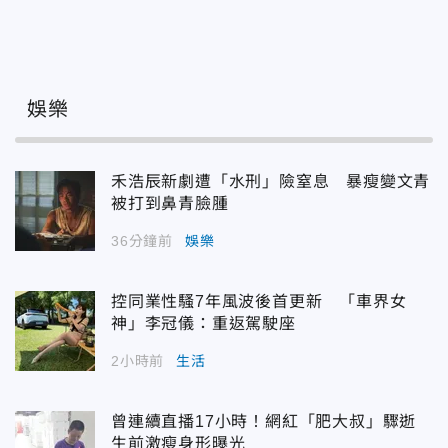
娛樂
禾浩辰新劇遭「水刑」險窒息 暴瘦變文青
被打到鼻青臉腫
36分鐘前
娛樂
控同業性騷7年風波後首更新 「車界女
神」李冠儀：重返駕駛座
2小時前
生活
曾連續直播17小時！網紅「肥大叔」驟逝
生前激瘦身形曝光