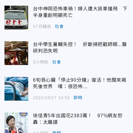
台中神岡恐怖車禍！婦人遭大貨車撞飛 下
半身重創明顯死亡
57分鐘前
社會
台中學生暑輔失控！ 折斷掃把戳師眼...醫
研判恐失明
3小時前
社會
6旬翁心臟「停止90分鐘」復活！他醒來揭
死後世界 嘆：很恐怖…
2022/10/17 10:55
即時
徐佳青5年出國花2383萬！ 97%網友怒
轟：太離譜