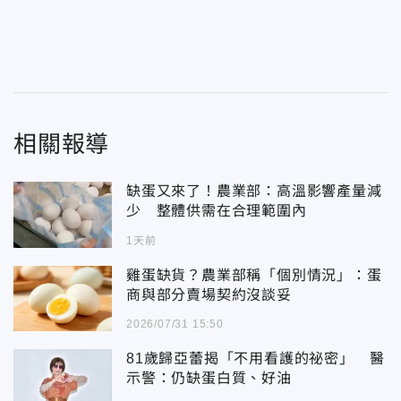
相關報導
缺蛋又來了！農業部：高溫影響產量減
少 整體供需在合理範圍內
1天前
雞蛋缺貨？農業部稱「個別情況」：蛋
商與部分賣場契約沒談妥
2026/07/31 15:50
81歲歸亞蕾揭「不用看護的祕密」 醫
示警：仍缺蛋白質、好油