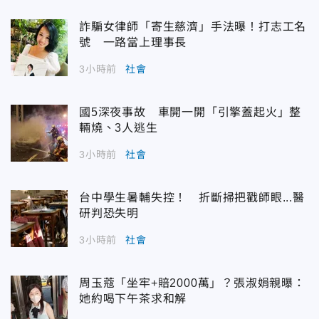
詐騙女律師「寄生慈濟」手法曝！打志工名
號 一路當上理事長
3小時前
社會
國5深夜事故 車開一開「引擎蓋起火」整
輛燒、3人逃生
3小時前
社會
台中學生暑輔失控！ 折斷掃把戳師眼...醫
研判恐失明
3小時前
社會
周玉蔻「坐牢+賠2000萬」？張淑娟親曝：
她約喝下午茶求和解