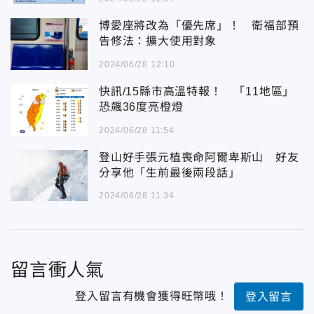
博愛座將改為「優先席」！ 衛福部預
告修法：擴大使用對象
2024/06/28 12:10
快訊/15縣市高溫特報！ 「11地區」
恐飆36度亮橙燈
2024/06/28 11:54
登山好手張元植喪命阿爾卑斯山 好友
分享他「生前最後兩段話」
2024/06/28 11:34
留言衝人氣
登入留言有機會獲得旺幣哦！
登入留言