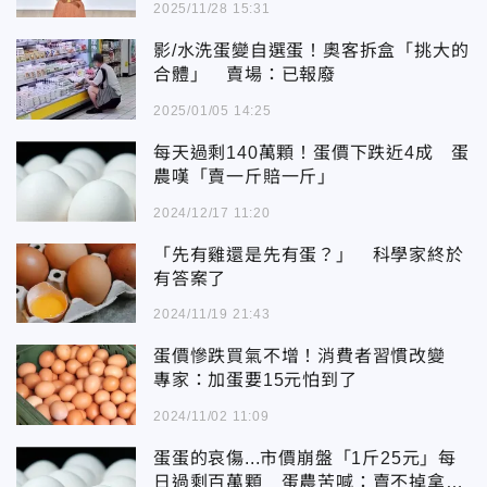
2025/11/28 15:31
影/水洗蛋變自選蛋！奧客拆盒「挑大的
合體」 賣場：已報廢
2025/01/05 14:25
每天過剩140萬顆！蛋價下跌近4成 蛋
農嘆「賣一斤賠一斤」
2024/12/17 11:20
「先有雞還是先有蛋？」 科學家終於
有答案了
2024/11/19 21:43
蛋價慘跌買氣不增！消費者習慣改變
專家：加蛋要15元怕到了
2024/11/02 11:09
蛋蛋的哀傷...市價崩盤「1斤25元」每
日過剩百萬顆 蛋農苦喊：賣不掉拿去