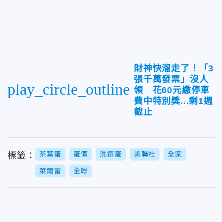
財神快溜走了！「3
張千萬發票」沒人
play_circle_outline
領 花60元繳停車
費中特別獎...剩1週
截止
茶葉蛋
蛋價
洗選蛋
美聯社
全家
標籤：
萊爾富
全聯