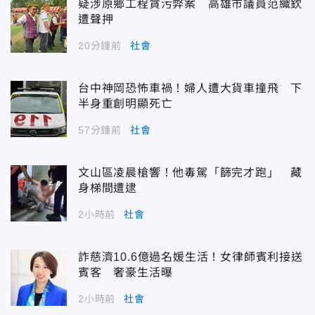
疑涉原鄉工程貪污弊案 高雄市議員范織欽
遭聲押
20分鐘前
社會
台中神岡恐怖車禍！婦人遭大貨車撞飛 下
半身重創明顯死亡
57分鐘前
社會
文山區凌晨槍響！他毒駕「篩完才跑」 藏
身梯間遭逮
2小時前
社會
詐慈濟10.6億過名媛生活！女律師賓利接送
賓客 奢豪生活曝
2小時前
社會