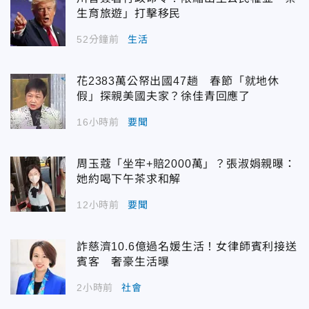
生育旅遊」打擊移民
52分鐘前
生活
花2383萬公帑出國47趟 春節「就地休
假」探親美國夫家？徐佳青回應了
16小時前
要聞
周玉蔻「坐牢+賠2000萬」？張淑娟親曝：
她約喝下午茶求和解
12小時前
要聞
詐慈濟10.6億過名媛生活！女律師賓利接送
賓客 奢豪生活曝
2小時前
社會