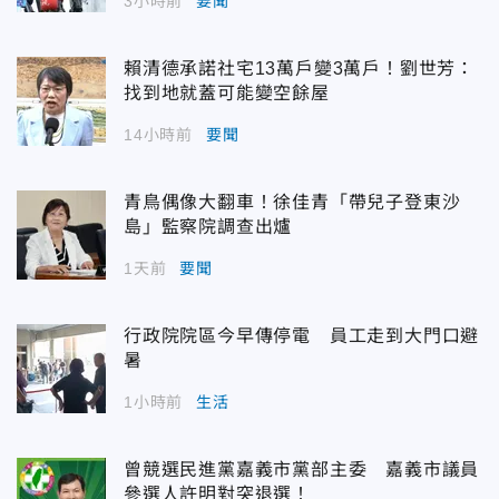
3小時前
要聞
賴清德承諾社宅13萬戶變3萬戶！劉世芳：
找到地就蓋可能變空餘屋
14小時前
要聞
青鳥偶像大翻車！徐佳青「帶兒子登東沙
島」監察院調查出爐
1天前
要聞
行政院院區今早傳停電 員工走到大門口避
暑
1小時前
生活
曾競選民進黨嘉義市黨部主委 嘉義市議員
參選人許明對突退選！