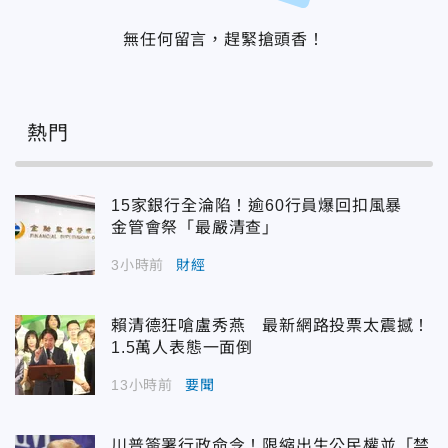
無任何留言，趕緊搶頭香！
熱門
15家銀行全淪陷！逾60行員爆回扣風暴
金管會祭「最嚴清查」
3小時前
財經
賴清德狂嗆盧秀燕 最新網路投票太震撼！
1.5萬人表態一面倒
13小時前
要聞
川普簽署行政命令！限縮出生公民權並「禁