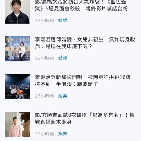
影/高橋文哉將訪台人氣炸裂！《藍色監
獄》5場見面會秒殺 親錄影片喊話台粉
12小時前
娛樂
李翊君遭傳婚變、女兒非親生 氣炸現身駁
斥：是睡在我床底下嗎？
15小時前
娛樂
蕭秉治登新加坡開唱！被阿弟狂拱跳16蹲
撐不到一半崩潰：腿要斷了
17小時前
娛樂
影/方順吉面試8次被嗆「以為多有名」！轉
戰直播圈求翻身
17小時前
娛樂