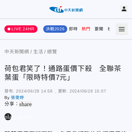
LIVE 24HR
決戰2026
即時
熱門
要聞
社會
娛樂
中天新聞網
生活
總覽
荷包君笑了！通路蛋價下殺 全聯茶
葉蛋「限時特價7元」
發布:
2024/06/28 14:58
, 更新:
2024/06/28 15:07
By
張雯婷
share
分享：
play_arrow