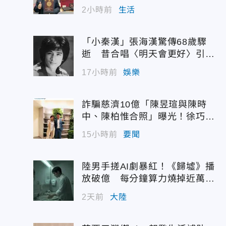
2小時前
生活
「小秦漢」張海漢驚傳68歲驟
逝 昔合唱〈明天會更好〉引追
憶
17小時前
娛樂
詐騙慈濟10億「陳昱瑄與陳時
中、陳柏惟合照」曝光！徐巧芯
震撼出手
15小時前
要聞
陸男手搓AI劇暴紅！《歸墟》播
放破億 每分鐘算力燒掉近萬台
幣
2天前
大陸