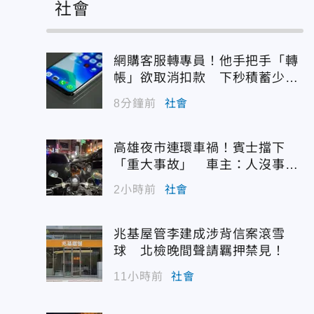
社會
網購客服轉專員！他手把手「轉
帳」欲取消扣款 下秒積蓄少一
半
8分鐘前
社會
高雄夜市連環車禍！賓士擋下
「重大事故」 車主：人沒事最
重要
2小時前
社會
兆基屋管李建成涉背信案滾雪
球 北檢晚間聲請羈押禁見！
11小時前
社會