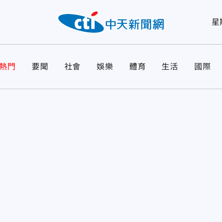
星
熱門
要聞
社會
娛樂
體育
生活
國際