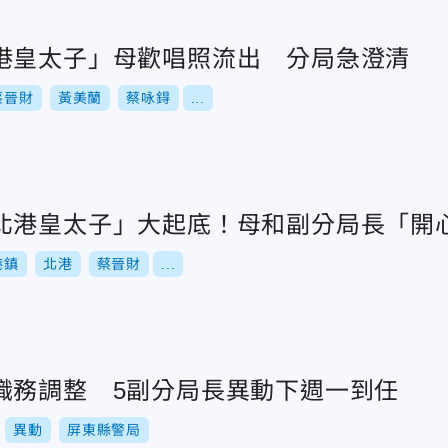
港皇太子」母歡唱照流出 分局急澄清
蔡晉財
黃美蘭
蔡咏鍀
...
北港皇太子」大起底！母和副分局長「開
港鎮
北港
蔡晉財
...
職務調整 5副分局長異動下週一到任
異動
屏東縣警局