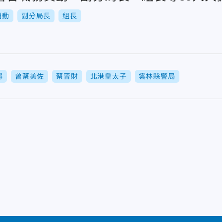
調動
副分局長
組長
鍀
曾蔡美佐
蔡晉財
北港皇太子
雲林縣警局