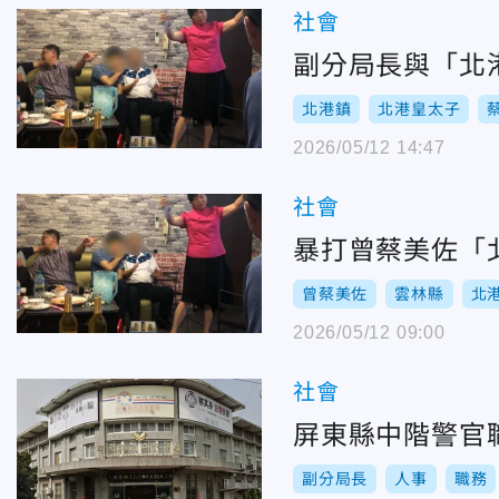
社會
副分局長與「北
北港鎮
北港皇太子
2026/05/12 14:47
社會
暴打曾蔡美佐「
曾蔡美佐
雲林縣
北
2026/05/12 09:00
社會
屏東縣中階警官
副分局長
人事
職務