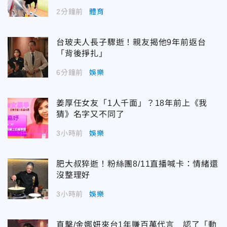
2分鐘前
體育
台玻夫人長子驟逝！親友揭他9年前返台
「背後掙扎」
6分鐘前
娛樂
姜厚任女友「1人千面」？18年前上《我
猜》名字又不同了
3小時前
娛樂
肥大叔猝逝！粉絲團8/11直播喊卡：情緒還
沒整理好
3小時前
娛樂
直擊/金娜妍來台1年賺百萬代言 認了「動