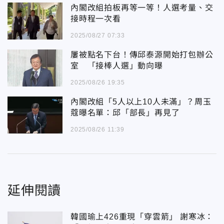
內閣改組拍板再等一等！人選考量、交
接時程一次看
2025/08/27 07:33
屢被點名下台！傳邱泰源開始打包辦公
室 「接棒人選」動向曝
2025/08/26 19:35
內閣改組「5人以上10人未滿」？周玉
蔻曝名單：邱「部長」再見了
2025/08/26 11:39
延伸閱讀
韓國瑜上426重現「穿雲箭」 謝寒冰：