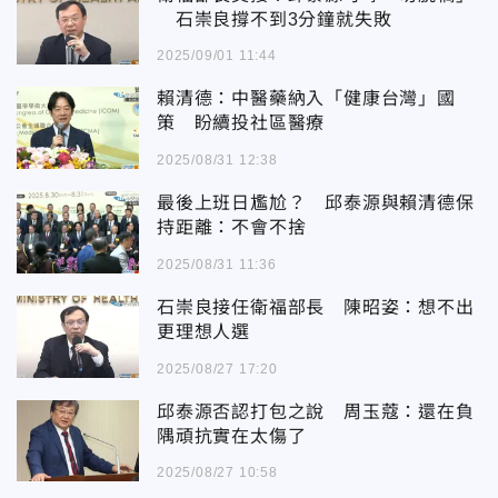
石崇良撐不到3分鐘就失敗
2025/09/01 11:44
賴清德：中醫藥納入「健康台灣」國
策 盼續投社區醫療
2025/08/31 12:38
最後上班日尷尬？ 邱泰源與賴清德保
持距離：不會不捨
2025/08/31 11:36
石崇良接任衛福部長 陳昭姿：想不出
更理想人選
2025/08/27 17:20
邱泰源否認打包之說 周玉蔻：還在負
隅頑抗實在太傷了
2025/08/27 10:58