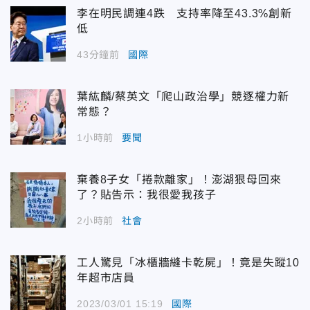
李在明民調連4跌 支持率降至43.3%創新
低
43分鐘前
國際
葉紘麟/蔡英文「爬山政治學」競逐權力新
常態？
1小時前
要聞
棄養8子女「捲款離家」！澎湖狠母回來
了？貼告示：我很愛我孩子
2小時前
社會
工人驚見「冰櫃牆縫卡乾屍」！竟是失蹤10
年超市店員
2023/03/01 15:19
國際