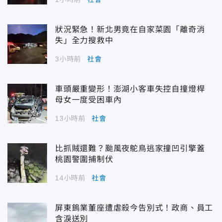
狀況緊急！新北男竟在自家菜園「離奇消
失」全力搜救中
3小時前
社會
車頭嚴重變形！澎湖小客車失控自撞燈桿
母女一度受困車內
13小時前
社會
比抓賊還難？颱風夜鴕鳥逃家撞凹引擎蓋
桃園警圍捕制伏
14小時前
社會
屏東鎢業董座遭虐殺今告別式！政商、員工
含淚送別