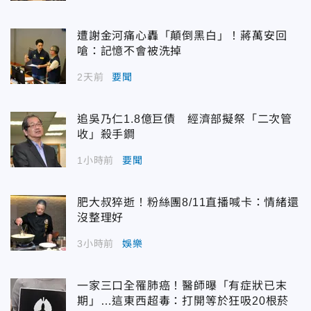
遭謝金河痛心轟「顛倒黑白」！蔣萬安回
嗆：記憶不會被洗掉
2天前
要聞
追吳乃仁1.8億巨債 經濟部擬祭「二次管
收」殺手鐧
1小時前
要聞
肥大叔猝逝！粉絲團8/11直播喊卡：情緒還
沒整理好
3小時前
娛樂
一家三口全罹肺癌！醫師曝「有症狀已末
期」…這東西超毒：打開等於狂吸20根菸