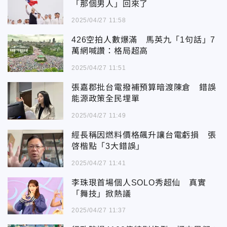
「那個男人」回來了
2025/04/27 11:58
426空拍人數爆滿 馬英九「1句話」7
萬網喊讚：格局超高
2025/04/27 11:51
張嘉郡批台電撥補預算暗渡陳倉 錯誤
能源政策全民埋單
2025/04/27 11:49
經長稱因燃料價格飆升讓台電虧損 張
啓楷點「3大錯誤」
2025/04/27 11:41
李珠珢首場個人SOLO秀超仙 真實
「舞技」掀熱議
2025/04/27 11:37