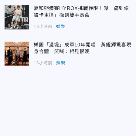
夏和熙備賽HYROX挑戰極限！曝「痛到像
被卡車撞」操到雙手長繭
16小時前
娛樂
樂團「淺堤」成軍10年開唱！黃鐙輝驚喜現
身合體 笑喊：相見恨晚
16小時前
娛樂