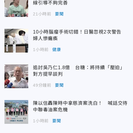
線引導不夠完善
21小時前
要聞
10小時腦瘤手術切錯！日醫忽視2次警告
婦人慘癱瘓
1小時前
健康
追討吳乃仁1.8億 台糖：將持續「壓迫」
對方提早談判
49分鐘前
要聞
陳以信轟陳時中拿慈濟案洗白！ 喊話交待
中聯毒油案危機
1小時前
要聞