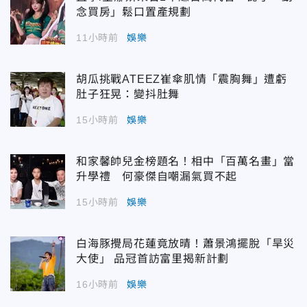
念買房」鬆口置產規劃
11小時前
娛樂
胡瓜挑戰ATEEZ崔傘肌情「震胸舞」遭虧
肚子狂晃：變抖肚舞
15小時前
娛樂
和家馨帥兒金榜題名！相中「百萬名畫」當
升學禮 何豪傑自嘲漏氣買不起
15小時前
娛樂
白海豚攪局花蓮竟放晴！蕭景鴻擺脫「旱災
大使」 品冠首訪富里揭新計劃
16小時前
娛樂