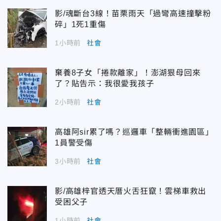
影/魂斷台3線！苗栗雨天「過彎高速撞擊粉
碎」1死1重傷
1小時前
社會
棄養8子女「捲款離家」！澎湖狠母回來
了？貼告示：我很愛我孩子
2小時前
社會
高雄阿sir累了嗎？巡邏車「整輛衝進園區」
1員警受傷
3小時前
社會
影/高雄梓官透天厝火舌狂竄！雲梯車救出
受困父子
1小時前
社會