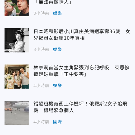
「無法再做情人」
3小時前
娛樂
日本昭和影后小川真由美病逝享壽86歲 女
兒揭母女斷聯10年真相
3小時前
娛樂
林亭莉首當女主角緊張到忘記呼吸 萊恩慘
遭足球重擊「正中要害」
4小時前
娛樂
錯過班機竟衝上停機坪！俄羅斯2女子追飛
機 機場緊急攔人
4小時前
國際