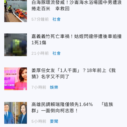
白海豚環流發威！沙崙海水浴場國中男遭浪
捲走百米 幸救回
57分鐘前
社會
嘉義義竹死亡車禍！姑姪閃違停遭後車追撞
1死1傷
21小時前
社會
姜厚任女友「1人千面」？18年前上《我
猜》名字又不同了
7小時前
娛樂
高雄民調賴瑞隆僅領先1.64% 「這族
群」一面倒向柯志恩！
5小時前
要聞