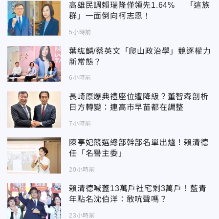
高雄民調賴瑞隆僅領先1.64% 「這族
群」一面倒向柯志恩！
5小時前
葉紘麟/蔡英文「爬山政治學」競逐權力
新常態？
6小時前
長崎原爆典禮座位遭降級？董智森剖析
日方轉變：連高市早苗都在調整
7小時前
陳亭妃競選總部幹部名單出爐！賴清德
任「名譽主委」
20小時前
賴清德喊蓋13萬戶社宅剩3萬戶！藍青
年點名沈伯洋：敢吭聲嗎？
23小時前