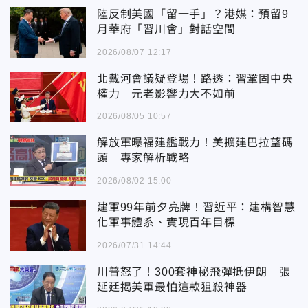
陸反制美國「留一手」？港媒：預留9
月華府「習川會」對話空間
2026/08/07 12:17
北戴河會議疑登場！路透：習鞏固中央
權力 元老影響力大不如前
2026/08/05 10:57
解放軍曝福建艦戰力！美擴建巴拉望碼
頭 專家解析戰略
2026/08/02 15:00
建軍99年前夕亮牌！習近平：建構智慧
化軍事體系、實現百年目標
2026/07/31 14:44
川普怒了！300套神秘飛彈抵伊朗 張
延廷揭美軍最怕這款狙殺神器