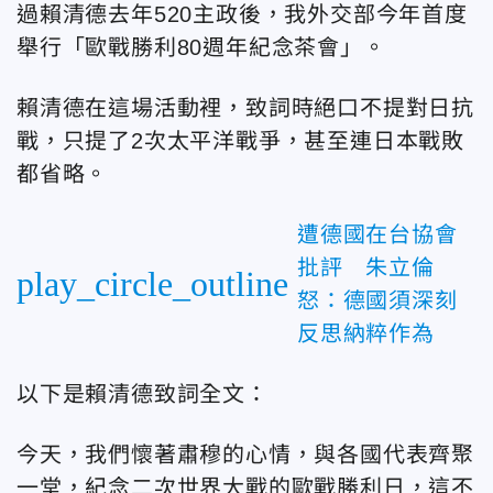
過賴清德去年520主政後，我外交部今年首度
舉行「歐戰勝利80週年紀念茶會」。
賴清德在這場活動裡，致詞時絕口不提對日抗
戰，只提了2次太平洋戰爭，甚至連日本戰敗
都省略。
遭德國在台協會
批評 朱立倫
play_circle_outline
怒：德國須深刻
反思納粹作為
以下是賴清德致詞全文：
今天，我們懷著肅穆的心情，與各國代表齊聚
一堂，紀念二次世界大戰的歐戰勝利日，這不