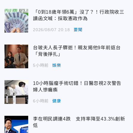
「0到18歲年領6萬」沒了？！行政院收三
讀函文喊：採取憲政作為
2026/08/07 20:18
要聞
台玻夫人長子驟逝！親友揭他9年前返台
「背後掙扎」
5小時前
娛樂
10小時腦瘤手術切錯！日醫忽視2次警告
婦人慘癱瘓
6小時前
健康
李在明民調連4跌 支持率降至43.3%創新
低