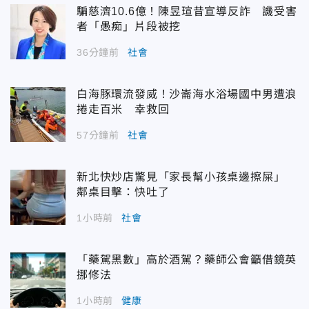
騙慈濟10.6億！陳昱瑄昔宣導反詐 譏受害
者「愚痴」片段被挖
36分鐘前
社會
白海豚環流發威！沙崙海水浴場國中男遭浪
捲走百米 幸救回
57分鐘前
社會
新北快炒店驚見「家長幫小孩桌邊擦屎」
鄰桌目擊：快吐了
1小時前
社會
「藥駕黑數」高於酒駕？藥師公會籲借鏡英
挪修法
1小時前
健康