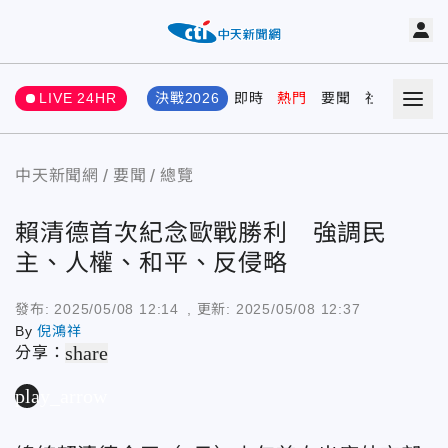
LIVE 24HR
決戰2026
即時
熱門
要聞
社會
娛樂
中天新聞網
要聞
總覽
賴清德首次紀念歐戰勝利 強調民
主、人權、和平、反侵略
發布:
2025/05/08 12:14
, 更新:
2025/05/08 12:37
By
倪鴻祥
share
分享：
play_arrow