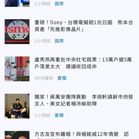
5小時前
國際
重磅！Sony、台積電擬砸1兆日圓 熊本合
資產「先進影像晶片」
2小時前
國際
盧秀燕再重批中央社宅跳票：13萬戶變3萬
戶落差太大 建議收回成命
38分鐘前
要聞
獨家！蔣萬安團隊異動 李政軒請辭市府發
言人、美女記者楊沛緰助陣
3小時前
要聞
方志友宣布離婚！與楊銘威12年情變 認