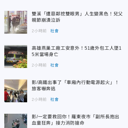
雙溪「遭惡鄰挖雙眼男」人生變黑色！兒父
親節崩潰泣訴
2小時前
社會
高雄燕巢工廠工安意外！51歲外包工人墜1
5米當場身亡
2小時前
社會
影/高鐵出事了「車廂內行動電源起火」！
旅客嚇奔逃
2小時前
社會
影/一定要救回你！羅東夜市「副所長抱出
血童狂奔」接力消防搶命