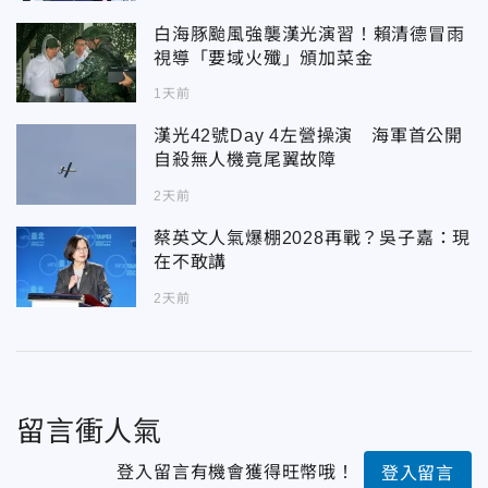
白海豚颱風強襲漢光演習！賴清德冒雨
視導「要域火殲」頒加菜金
1天前
漢光42號Day 4左營操演 海軍首公開
自殺無人機竟尾翼故障
2天前
蔡英文人氣爆棚2028再戰？吳子嘉：現
在不敢講
2天前
留言衝人氣
登入留言有機會獲得旺幣哦！
登入留言