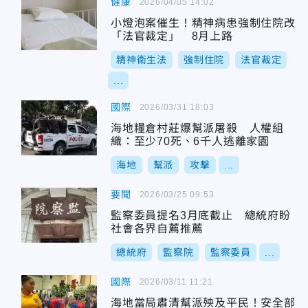
健康
2026/04/05 14:02
小燈泡案催生！精神病患強制住院改
「法官裁定」 8月上路
精神衛生法
強制住院
法官裁定
...
國際
2026/03/31 18:03
海地糧倉村莊爆幫派屠殺 人權組
織：至少70死、6千人逃離家園
海地
幫派
攻擊
...
要聞
2026/03/25 09:53
監察委員提名3月底截止 總統府盼
社會各界自薦推薦
總統府
監察院
監察委員
...
國際
2026/03/11 11:21
海地當局肅清幫派殃及平民！安全部