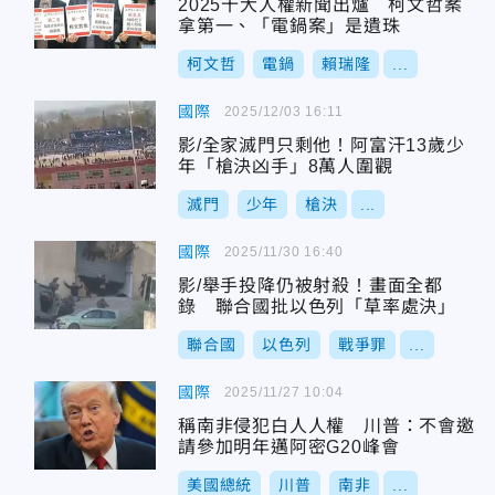
2025十大人權新聞出爐 柯文哲案
拿第一、「電鍋案」是遺珠
柯文哲
電鍋
賴瑞隆
...
國際
2025/12/03 16:11
影/全家滅門只剩他！阿富汗13歲少
年「槍決凶手」8萬人圍觀
滅門
少年
槍決
...
國際
2025/11/30 16:40
影/舉手投降仍被射殺！畫面全都
錄 聯合國批以色列「草率處決」
聯合國
以色列
戰爭罪
...
國際
2025/11/27 10:04
稱南非侵犯白人人權 川普：不會邀
請參加明年邁阿密G20峰會
美國總統
川普
南非
...