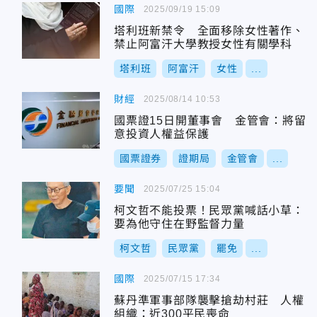
國際
2025/09/19 15:09
塔利班新禁令 全面移除女性著作、
禁止阿富汗大學教授女性有關學科
塔利班
阿富汗
女性
...
財經
2025/08/14 10:53
國票證15日開董事會 金管會：將留
意投資人權益保護
國票證券
證期局
金管會
...
要聞
2025/07/25 15:04
柯文哲不能投票！民眾黨喊話小草：
要為他守住在野監督力量
柯文哲
民眾黨
罷免
...
國際
2025/07/15 17:34
蘇丹準軍事部隊襲擊搶劫村莊 人權
組織：近300平民喪命