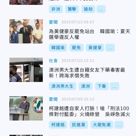
非洲
襲擊
搶劫
...
要聞
2025/07/13 09:07
為黃健豪反罷免站台 韓國瑜：夏天
選舉違反人權
韓國瑜
罷免
黃健豪
...
社會
2025/07/10 10:21
澳洲男大生遭台籍女友下藥毒害最
新！跨海求償失敗
澳洲男大生
澳洲
下毒
...
要聞
2025/07/09 20:12
柯建銘遭自家人打臉！嗆「刑法100
條對付藍委」火燒綠營 吳崢急滅火
柯建銘
民進黨
大罷免潮
...