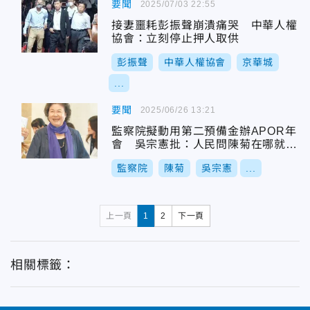
要聞
2025/07/03 22:55
接妻噩耗彭振聲崩潰痛哭 中華人權
協會：立刻停止押人取供
彭振聲
中華人權協會
京華城
...
要聞
2025/06/26 13:21
監察院擬動用第二預備金辦APOR年
會 吳宗憲批：人民問陳菊在哪就被
抓
監察院
陳菊
吳宗憲
...
上一頁
1
2
下一頁
相關標籤：