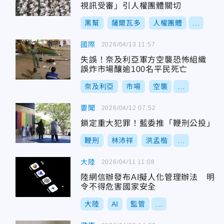
視訊受審」引人權團體關切
黑幫
薩爾瓦多
人權團體
...
國際
2026/04/13 11:57
失誤！奈及利亞軍方空襲恐怖組織
誤炸市場釀逾100名平民死亡
奈及利亞
市場
空襲
...
要聞
2026/04/12 07:52
鎖定重大犯罪！藍委推「鞭刑公投」
鞭刑
林沛祥
洪孟楷
...
大陸
2026/04/11 11:08
陸網信辦發布AI擬人化管理辦法 明
令不得危害國家安全
大陸
AI
監管
...