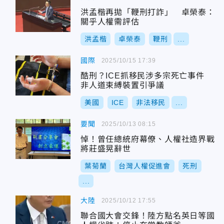
洪孟楷再拋「鞭刑打詐」 卓榮泰：
關乎人權需評估
洪孟楷
卓榮泰
鞭刑
...
國際
2025/10/15 17:39
酷刑？ICE抓移民涉多宗死亡事件
非人道束縛裝置引爭議
美國
ICE
非法移民
...
要聞
2025/10/13 08:15
悼！曾任總統府幕僚、人權社造界戰
將莊盛晃辭世
葉菊蘭
台灣人權促進會
死刑
...
大陸
2025/10/12 17:55
聯合國大會交鋒！陸方點名英日等國