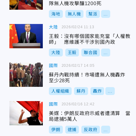
隊無人機攻擊釀1200死
海地
無人機
幫派
...
大陸
2026/02/24 11:13
王毅：沒有哪個國家能充當「人權教
師」 應維護不干涉別國內政
大陸
王毅
聯合國
...
國際
2026/02/17 14:05
蘇丹內戰持續！市場遭無人機轟炸
至少28死
人權組織
蘇丹
轟炸
...
國際
2026/02/16 12:42
美媒：伊朗反政府示威者遭清算 當
局逮捕5萬人
伊朗
逮捕
反政府
...