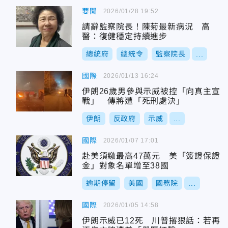
要聞
2026/01/28 19:52
請辭監察院長！陳菊最新病況 高
醫：復健穩定持續進步
總統府
總統令
監察院長
...
國際
2026/01/13 16:24
伊朗26歲男參與示威被控「向真主宣
戰」 傳將遭「死刑處決」
伊朗
反政府
示威
...
國際
2026/01/07 17:01
赴美須繳最高47萬元 美「簽證保證
金」對象名單增至38國
逾期停留
美國
國務院
...
國際
2026/01/05 14:58
伊朗示威已12死 川普撂狠話：若再