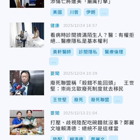
添傷亡將遭美「嚴厲打擊」
美國
川普
伊朗
...
健康
2025/12/24 16:57
看病時診間擠滿陌生人？醫：有權拒
絕…醫療隱私是基本權利
黃軒醫師
診間隱私
醫療倫理
...
要聞
2025/12/24 10:29
廢死聯盟稱「殺錯不能回頭」 王世
堅：崇尚北歐廢死制度就去移民
王世堅
廢死
廢死聯盟
...
要聞
2025/12/13 21:04
打壓、歧視陸配吃碗麵就沒事？鄭麗
文嗆賴清德：總統不是這樣當
陸配
賴清德
鄭麗文
...