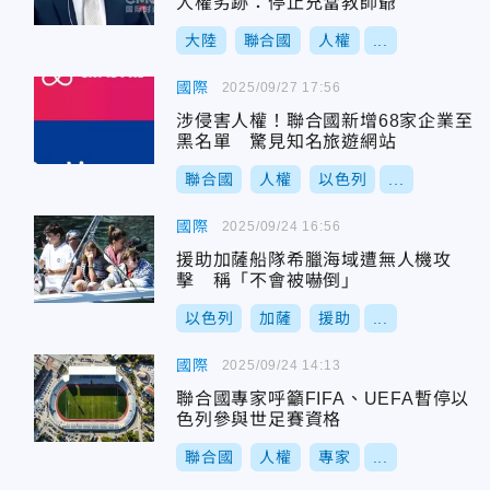
人權劣跡：停止充當教師爺
大陸
聯合國
人權
...
國際
2025/09/27 17:56
涉侵害人權！聯合國新增68家企業至
黑名單 驚見知名旅遊網站
聯合國
人權
以色列
...
國際
2025/09/24 16:56
援助加薩船隊希臘海域遭無人機攻
擊 稱「不會被嚇倒」
以色列
加薩
援助
...
國際
2025/09/24 14:13
聯合國專家呼籲FIFA、UEFA暫停以
色列參與世足賽資格
聯合國
人權
專家
...