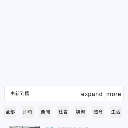
全部
即時
要聞
社會
娛樂
體育
生活