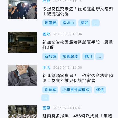
社會
2026/06/24 11:26
涉強制性交未遂！愛爾麗創辦人常如
山被提起公訴
愛爾麗
常如山
總裁
...
國際
2026/05/07 13:06
新加坡治校園霸凌祭嚴厲手段 最重
打3鞭
新加坡
校園霸凌
鞭刑
...
生活
2026/04/24 16:00
新北割頸案省思！ 作家張念慈籲修
法：制度不該只保護加害者
割頸案
少年事件處理法
修法
...
國際
2026/04/24 14:41
薩爾瓦多掃黑 486幫派成員「集體