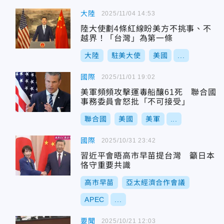
大陸
2025/11/04 14:53
陸大使劃4條紅線盼美方不挑事、不
越界！「台灣」為第一條
大陸
駐美大使
美國
...
國際
2025/11/01 19:02
美軍頻頻攻擊運毒船釀61死 聯合國
事務委員會怒批「不可接受」
聯合國
美國
美軍
...
國際
2025/10/31 23:42
習近平會晤高市早苗提台灣 籲日本
恪守重要共識
高市早苗
亞太經濟合作會議
APEC
...
要聞
2025/10/21 12:03