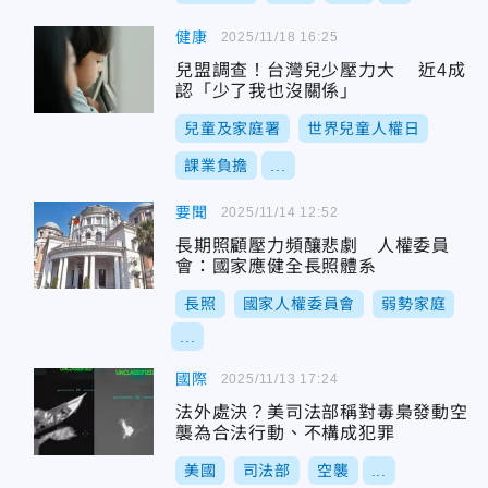
健康
2025/11/18 16:25
兒盟調查！台灣兒少壓力大 近4成
認「少了我也沒關係」
兒童及家庭署
世界兒童人權日
課業負擔
...
要聞
2025/11/14 12:52
長期照顧壓力頻釀悲劇 人權委員
會：國家應健全長照體系
長照
國家人權委員會
弱勢家庭
...
國際
2025/11/13 17:24
法外處決？美司法部稱對毒梟發動空
襲為合法行動、不構成犯罪
美國
司法部
空襲
...