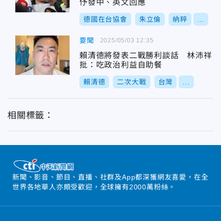
伃發中、英文回應
德國在台協會
朱立倫
納粹
...
要聞
2025/05/03 12:35
賴清德將發表二戰勝利談話 林沛祥
批：吃政治利益自助餐
賴清德
二次大戰
台灣
...
相關標籤：
新聞、影音、節目、直播、社群及App都深獲網友喜愛，在全
世界各地華人亦頗受歡迎，全球擁有2000萬粉絲。