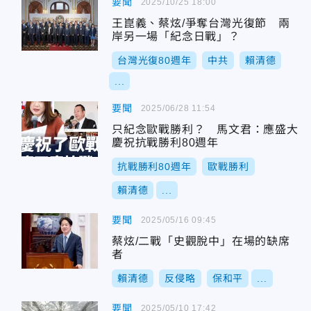
要聞
2025/10/25 18:00
王崑義、蔡炫/爭奪台灣光復節 兩
岸另一場「紀念日戰」？
台灣光復80週年
中共
賴清德
...
要聞
2025/06/28 11:54
只紀念歐戰勝利？ 馬文君：應盛大
慶祝抗戰勝利80週年
抗戰勝利80週年
歐戰勝利
賴清德
...
要聞
2025/05/16 09:45
蔡炫/二戰「史觀脫中」在場的缺席
者
賴清德
反侵略
保和平
...
要聞
2025/05/10 17:42