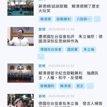
蔣德綱/話說歐戰 賴清德開了歷史
大玩笑
賴清德
歐戰勝利
八田與一
...
要聞
2025/05/08 12:48
遭德國在台協會批評 朱立倫怒：德
國須深刻反思納粹作為
德國在台協會
國民黨
朱立倫
...
要聞
2025/05/08 12:37
賴清德首次紀念歐戰勝利 強調民
主、人權、和平、反侵略
歐戰勝利
賴清德
民主
...
要聞
2025/05/08 10:58
德國在台協會批朱立倫 發言人楊智