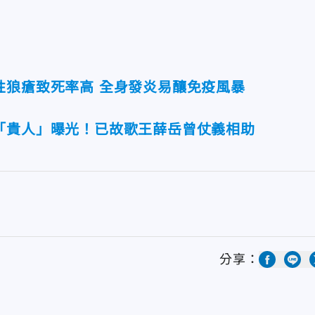
性狼瘡致死率高 全身發炎易釀免疫風暴
「貴人」曝光！已故歌王薛岳曾仗義相助
分享：