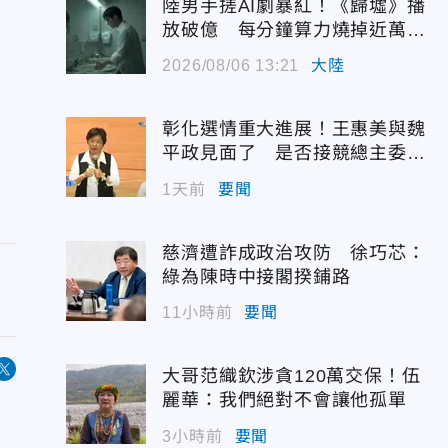
陸男手搓AI劇暴紅！《歸墟》播
放破億 每分鐘算力燒掉近萬台
幣
2026/08/06 13:21
大陸
彰化選情重大進展！王惠美與魏
平政見面了 是否接競總主委態
度曝光
1天前
要聞
慈濟遭詐成政治攻防 徐巧芯：
綠為陳時中接閣揆鋪路
11小時前
要聞
大哥范織欽涉貪120萬交保！伍
麗華：我們絕對不會讓他孤單
3小時前
要聞