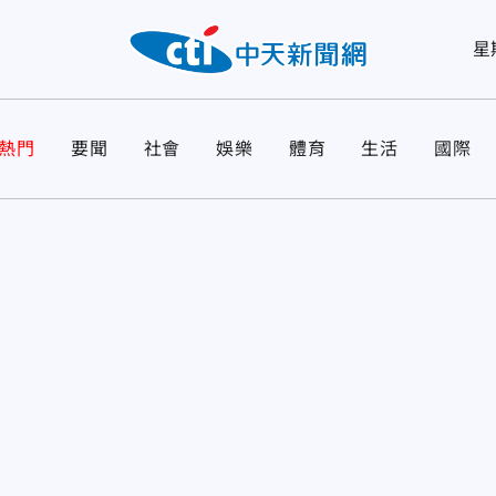
星
熱門
要聞
社會
娛樂
體育
生活
國際