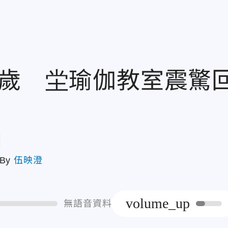
9歲 坣瑜伽教室震驚
章
By
伍映澄
volume_up
無語音資料