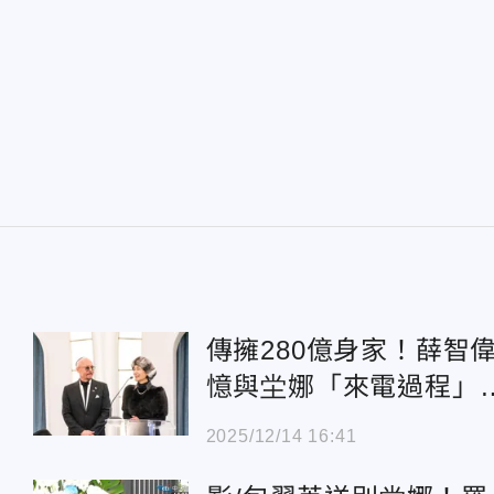
傳擁280億身家！薛智
憶與坣娜「來電過程
不排斥再婚
2025/12/14 16:41