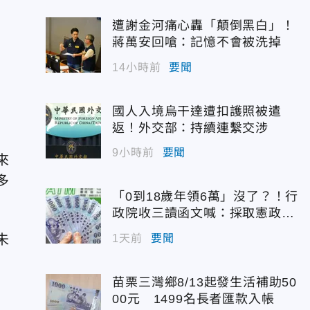
聞
遭謝金河痛心轟「顛倒黑白」！
蔣萬安回嗆：記憶不會被洗掉
14小時前
要聞
國人入境烏干達遭扣護照被遣
返！外交部：持續連繫交涉
9小時前
要聞
來
多
「0到18歲年領6萬」沒了？！行
政院收三讀函文喊：採取憲政作
為
未
1天前
要聞
苗栗三灣鄉8/13起發生活補助50
00元 1499名長者匯款入帳