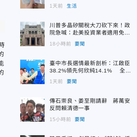
1天前
生活
川普多晶矽關稅大刀砍下來！政
院急喊：赴美投資業者適用免稅
配額
18小時前
要聞
時
的
能
臺中市長選情最新剖析：江啟臣
38.2%領先何欣純14.1% 全世
的
代支持度全面居首
1天前
要聞
傳石崇良、姜至剛請辭 蔣萬安
反問賴清德一事
15小時前
要聞