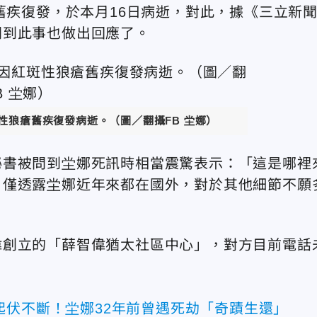
舊疾復發，於本月
16
日病逝，對此，據《三立新
問到此事也做出回應了。
性狼瘡舊疾復發病逝。（圖／翻攝FB 坣娜）
秘書被問到坣娜死訊時相當震驚表示：「這是哪裡
，僅透露坣娜近年來都在國外，對於其他細節不願
偉創立的「薛智偉猶太社區中心」，對方目前電話
起伏不斷！坣娜32年前曾遇死劫「奇蹟生還」