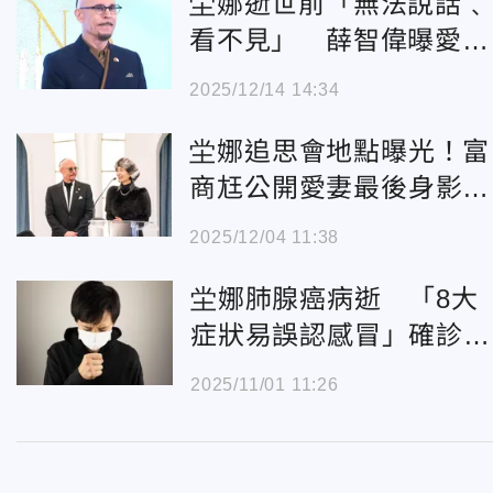
坣娜逝世前「無法說話﹑
看不見」 薛智偉曝愛妻
入夢：永遠在我心裡
2025/12/14 14:34
坣娜追思會地點曝光！富
商尪公開愛妻最後身影
2時段開放粉絲入場
2025/12/04 11:38
坣娜肺腺癌病逝 「8大
症狀易誤認感冒」確診7
成已末期
2025/11/01 11:26