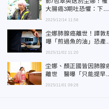
影/包翠英送別坣娜！罹
大腸癌3期吐恐懼：下
個會不會是我
2025/12/14 11:58
坣娜肺腺癌離世！譚敦
曝「煎過魚的油」恐產
有毒物質
2025/11/02 11:20
坣娜、顏正國皆因肺腺
離世 醫曝「只能提早
層檢查」
2025/11/01 09:28