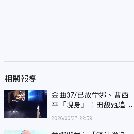
相關報導
金曲37/已故坣娜、曹西
平「現身」！田馥甄追思
袁惟仁哽咽了
2026/06/27 22:59