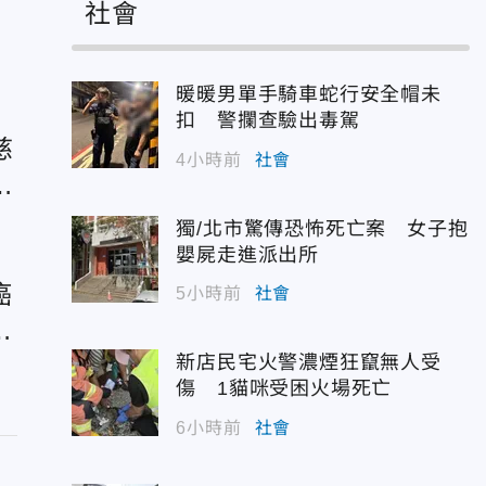
社會
一
暖暖男單手騎車蛇行安全帽未
扣 警攔查驗出毒駕
慈
4小時前
社會
生
獨/北市驚傳恐怖死亡案 女子抱
嬰屍走進派出所
癌
5小時前
社會
斷
新店民宅火警濃煙狂竄無人受
傷 1貓咪受困火場死亡
6小時前
社會