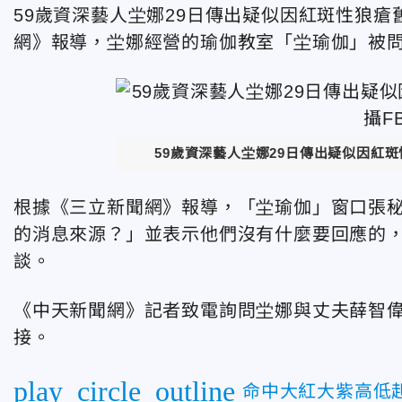
59
歲資深藝人坣娜
29
日傳出疑似因紅斑性狼瘡
網》報導，坣娜經營的瑜伽教室「坣瑜伽」被
59
歲資深藝人坣娜
29
日傳出疑似因紅斑
根據《三立新聞網》報導，「坣瑜伽」窗口張
的消息來源？」並表示他們沒有什麼要回應的
談。
《中天新聞網》記者致電詢問坣娜與丈夫薛智
接。
play_circle_outline
命中大紅大紫高低